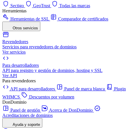
Sectigo
GeoTrust
Todas las marcas
Herramientas
Herramientas de SSL
Comparador de certificados
Otros servicios
Revendedores
Servicios para revendedores de dominios
Ver servicios
Para desarrolladores
API para registro y gestión de dominios, hosting y SSL
Ver API
Para revendedores
API para desarrolladores
Panel de marca blanca
Plugin
WHMCS
Descuentos por volumen
DonDominio
Panel de gestión
Acerca de DonDominio
Acreditaciones de dominios
Ayuda y soporte