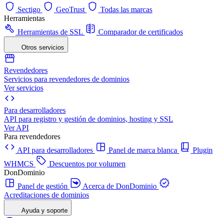
Sectigo
GeoTrust
Todas las marcas
Herramientas
Herramientas de SSL
Comparador de certificados
Otros servicios
Revendedores
Servicios para revendedores de dominios
Ver servicios
Para desarrolladores
API para registro y gestión de dominios, hosting y SSL
Ver API
Para revendedores
API para desarrolladores
Panel de marca blanca
Plugin
WHMCS
Descuentos por volumen
DonDominio
Panel de gestión
Acerca de DonDominio
Acreditaciones de dominios
Ayuda y soporte