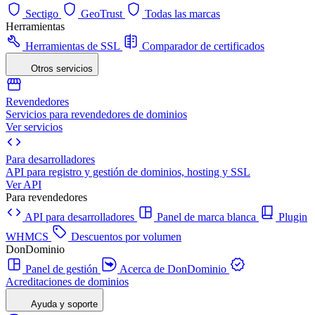
Sectigo
GeoTrust
Todas las marcas
Herramientas
Herramientas de SSL
Comparador de certificados
Otros servicios
Revendedores
Servicios para revendedores de dominios
Ver servicios
Para desarrolladores
API para registro y gestión de dominios, hosting y SSL
Ver API
Para revendedores
API para desarrolladores
Panel de marca blanca
Plugin
WHMCS
Descuentos por volumen
DonDominio
Panel de gestión
Acerca de DonDominio
Acreditaciones de dominios
Ayuda y soporte