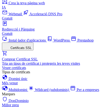
Crea la teva pàgina web
IA
Webmail
Acceleració DNS Pro
Gratuït
Redirecció i Pàrquing
Gratuït
Instal·lador d'aplicacions
WordPress
Prestashop
Certificats SSL
Comprar Certificat SSL
Tria un tipus de certificat i protegeix les teves visites
Veure certificats
Tipus de certificats
Domini únic
Més venut
Multidomini
Wildcard (subdominis)
Per a empreses
Marques
DonDominio
Millor preu