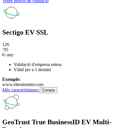
Veure procés de validació
Sectigo EV SSL
126
’95
€/ any
Validació d'empresa estesa
Vàlid per a 1 domini
Exemple:
www.elteudomini.com
Més característiques
Compra
GeoTrust True BusinessID EV Multi-