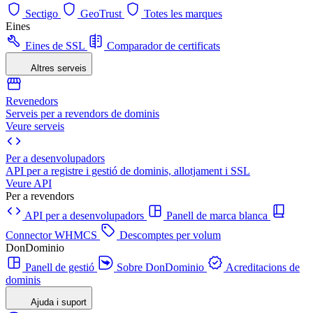
Sectigo
GeoTrust
Totes les marques
Eines
Eines de SSL
Comparador de certificats
Altres serveis
Revenedors
Serveis per a revendors de dominis
Veure serveis
Per a desenvolupadors
API per a registre i gestió de dominis, allotjament i SSL
Veure API
Per a revendors
API per a desenvolupadors
Panell de marca blanca
Connector WHMCS
Descomptes per volum
DonDominio
Panell de gestió
Sobre DonDominio
Acreditacions de
dominis
Ajuda i suport