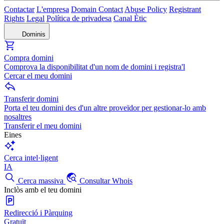
Contactar
L'empresa
Domain Contact
Abuse Policy
Registrant
Rights
Legal
Política de privadesa
Canal Ètic
Dominis
Compra domini
Comprova la disponibilitat d'un nom de domini i registra'l
Cercar el meu domini
Transferir domini
Porta el teu domini des d'un altre proveïdor per gestionar-lo amb
nosaltres
Transferir el meu domini
Eines
Cerca intel·ligent
IA
Cerca massiva
Consultar Whois
Inclòs amb el teu domini
Redirecció i Pàrquing
Gratuït