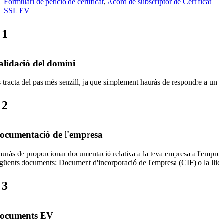
Formulari de petició de certificat
,
Acord de subscriptor de Certificat
SSL EV
1
alidació del domini
 tracta del pas més senzill, ja que simplement hauràs de respondre a un 
2
ocumentació de l'empresa
uràs de proporcionar documentació relativa a la teva empresa a l'empresa
güents documents: Document d'incorporació de l'empresa (CIF) o la llic
3
ocuments EV