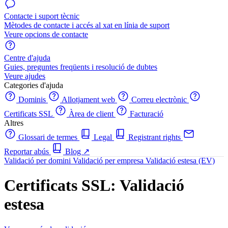
Contacte i suport tècnic
Mètodes de contacte i accés al xat en línia de suport
Veure opcions de contacte
Centre d'ajuda
Guies, preguntes freqüents i resolució de dubtes
Veure ajudes
Categories d'ajuda
Dominis
Allotjament web
Correu electrònic
Certificats SSL
Àrea de client
Facturació
Altres
Glossari de termes
Legal
Registrant rights
Reportar abús
Blog
↗
Validació per domini
Validació per empresa
Validació estesa (EV)
Certificats SSL: Validació
estesa