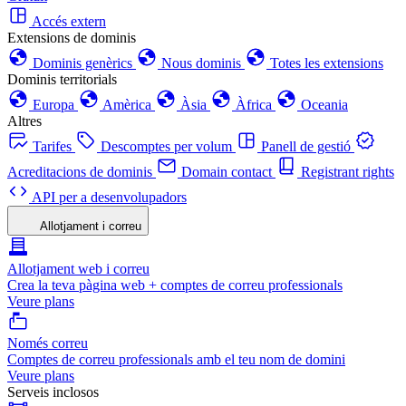
Accés extern
Extensions de dominis
Dominis genèrics
Nous dominis
Totes les extensions
Dominis territorials
Europa
Amèrica
Àsia
Àfrica
Oceania
Altres
Tarifes
Descomptes per volum
Panell de gestió
Acreditacions de dominis
Domain contact
Registrant rights
API per a desenvolupadors
Allotjament i correu
Allotjament web i correu
Crea la teva pàgina web + comptes de correu professionals
Veure plans
Només correu
Comptes de correu professionals amb el teu nom de domini
Veure plans
Serveis inclosos