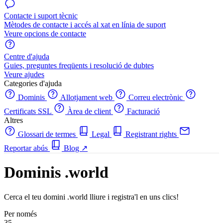
Contacte i suport tècnic
Mètodes de contacte i accés al xat en línia de suport
Veure opcions de contacte
Centre d'ajuda
Guies, preguntes freqüents i resolució de dubtes
Veure ajudes
Categories d'ajuda
Dominis
Allotjament web
Correu electrònic
Certificats SSL
Àrea de client
Facturació
Altres
Glossari de termes
Legal
Registrant rights
Reportar abús
Blog
↗
Dominis .world
Cerca el teu domini .world lliure i registra'l en uns clics!
Per només
35