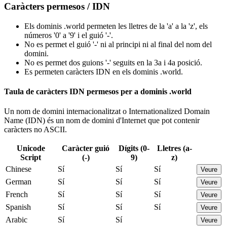
Caràcters permesos / IDN
Els dominis .world permeten les lletres de la 'a' a la 'z', els
números '0' a '9' i el guió '-'.
No es permet el guió '-' ni al principi ni al final del nom del
domini.
No es permet dos guions '-' seguits en la 3a i 4a posició.
Es permeten caràcters IDN en els dominis .world.
Taula de caràcters IDN permesos per a dominis .world
Un nom de domini internacionalitzat o Internationalized Domain
Name (IDN) és un nom de domini d'Internet que pot contenir
caràcters no ASCII.
Unicode
Caràcter guió
Dígits (0-
Lletres (a-
Script
(-)
9)
z)
Chinese
Sí
Sí
Sí
Veure
German
Sí
Sí
Sí
Veure
French
Sí
Sí
Sí
Veure
Spanish
Sí
Sí
Sí
Veure
Arabic
Sí
Sí
Veure