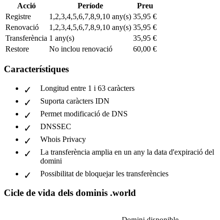
Acció
Període
Preu
Registre
1,2,3,4,5,6,7,8,9,10 any(s)
35,95 €
Renovació
1,2,3,4,5,6,7,8,9,10 any(s)
35,95 €
Transferència
1 any(s)
35,95 €
Restore
No inclou renovació
60,00 €
Característiques
Longitud entre 1 i 63 caràcters
Suporta caràcters IDN
Permet modificació de DNS
DNSSEC
Whois Privacy
La transferència amplia en un any la data d'expiració del
domini
Possibilitat de bloquejar les transferències
Cicle de vida dels dominis .world
Domini disponible