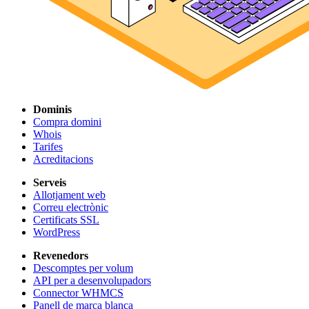
Dominis
Compra domini
Whois
Tarifes
Acreditacions
Serveis
Allotjament web
Correu electrònic
Certificats SSL
WordPress
Revenedors
Descomptes per volum
API per a desenvolupadors
Connector WHMCS
Panell de marca blanca