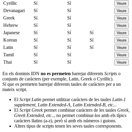
Cyrillic
Sí
Sí
Veure
Devanagari
Sí
Sí
Veure
Greek
Sí
Sí
Veure
Hebrew
Sí
Sí
Veure
Japanese
Sí
Sí
Sí
Veure
Korean
Sí
Sí
Sí
Veure
Latin
Sí
Sí
Sí
Veure
Tamil
Sí
Sí
Veure
Thai
Sí
Sí
Veure
En els dominis IDN
no es permeten
barrejar diferents
Scripts
o
conjunts de caràcters (per exemple, Latin, Greek o Cyrillic).
Sí que es permeten barrejar diferents taules de caràcters per a un
mateix script.
El
Script Latin
permet utilitzar caràcters de les taules
Latin-1
supplement, Latin Extended-A, Latin Extended-B, etc..
.
El
Script Greek
permet combinar caràcters de les taules
Greek,
Greek Extended, etc..
, no permet combinar-los amb els típics
caràcters llatins (a-z), però sí amb els números i guions.
Altres tipus de scripts tenen les seves taules corresponents.