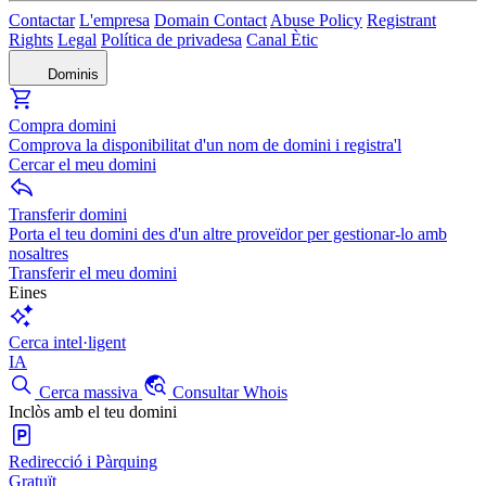
Contactar
L'empresa
Domain Contact
Abuse Policy
Registrant
Rights
Legal
Política de privadesa
Canal Ètic
Dominis
Compra domini
Comprova la disponibilitat d'un nom de domini i registra'l
Cercar el meu domini
Transferir domini
Porta el teu domini des d'un altre proveïdor per gestionar-lo amb
nosaltres
Transferir el meu domini
Eines
Cerca intel·ligent
IA
Cerca massiva
Consultar Whois
Inclòs amb el teu domini
Redirecció i Pàrquing
Gratuït