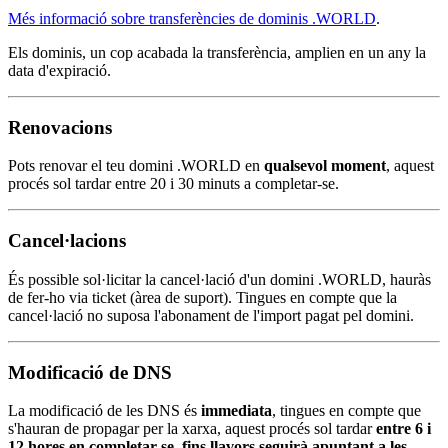
Més informació sobre transferències de dominis .WORLD
.
Els dominis, un cop acabada la transferència, amplien en un any la
data d'expiració.
Renovacions
Pots renovar el teu domini .WORLD en
qualsevol moment
, aquest
procés sol tardar entre 20 i 30 minuts a completar-se.
Cancel·lacions
És possible sol·licitar la cancel·lació d'un domini .WORLD, hauràs
de fer-ho via ticket (àrea de suport). Tingues en compte que la
cancel·lació no suposa l'abonament de l'import pagat pel domini.
Modificació de DNS
La modificació de les DNS és
immediata
, tingues en compte que
s'hauran de propagar per la xarxa, aquest procés sol tardar
entre 6 i
12 hores en completar-se, fins llavors seguirà apuntant a les