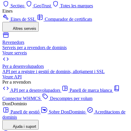
Sectigo
GeoTrust
Totes les marques
Eines
Eines de SSL
Comparador de certificats
Altres serveis
Revenedors
Serveis per a revendors de dominis
Veure serveis
Per a desenvolupadors
API per a registre i gestió de dominis, allotjament i SSL
Veure API
Per a revendors
API per a desenvolupadors
Panell de marca blanca
Connector WHMCS
Descomptes per volum
DonDominio
Panell de gestió
Sobre DonDominio
Acreditacions de
dominis
Ajuda i suport