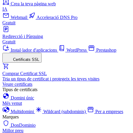
Crea la teva pàgina web
IA
Webmail
Acceleració DNS Pro
Gratuït
Redirecció i Pàrquing
Gratuït
Instal·lador d'aplicacions
WordPress
Prestashop
Certificats SSL
Comprar Certificat SSL
Tria un tipus de certificat i protegeix les teves visites
Veure certificats
Tipus de certificats
Domini únic
Més venut
Multidomini
Wildcard (subdominis)
Per a empreses
Marques
DonDominio
Millor preu