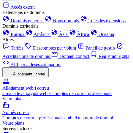
Accés extern
Extensions de dominis
Dominis genèrics
Nous dominis
Totes les extensions
Dominis territorials
Europa
Amèrica
Àsia
Àfrica
Oceania
Altres
Tarifes
Descomptes per volum
Panell de gestió
Acreditacions de dominis
Domain contact
Registrant rights
API per a desenvolupadors
Allotjament i correu
Allotjament web i correu
Crea la teva pàgina web + comptes de correu professionals
Veure plans
Només correu
Comptes de correu professionals amb el teu nom de domini
Veure plans
Serveis inclosos