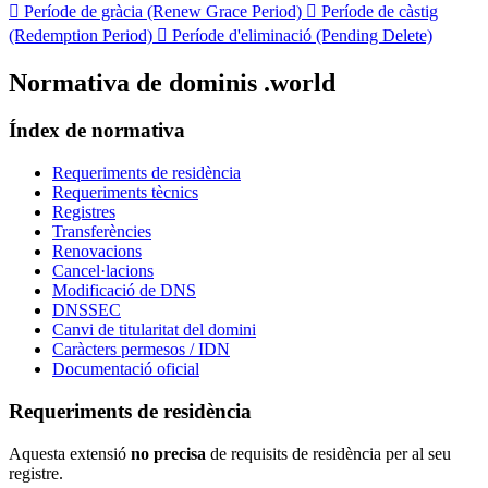

Període de gràcia (Renew Grace Period)

Període de càstig
(Redemption Period)

Període d'eliminació (Pending Delete)
Normativa de dominis .world
Índex de normativa
Requeriments de residència
Requeriments tècnics
Registres
Transferències
Renovacions
Cancel·lacions
Modificació de DNS
DNSSEC
Canvi de titularitat del domini
Caràcters permesos / IDN
Documentació oficial
Requeriments de residència
Aquesta extensió
no precisa
de requisits de residència per al seu
registre.