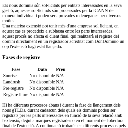
Els nous dominis són sol·licitats per entitats interessades en la seva
gestió, aquestes sol·licituds són processades per la ICANN de
manera individual i poden ser aprovades o denegades per diversos
motius.
Una mateixa extensió pot tenir més d'una empresa sol·licitant, en
aquest cas es procedeix a subhasta entre les parts interessades,
aquest procés no afecta el client final, qui realitzarà el registre del
domini directament en un registrador acreditat com DonDominio un
cop l'extensió hagi estat llançada.
Fases de registre
Fase
Data
Preu
Sunrise
No disponible
N/A
Landrush
No disponible
N/A
Pre-registre
No disponible
N/A
Registre lliure
No disponible
N/A
Hi ha diferents processos abans i durant la fase de llançament dels
nous gTLDs, durant cadascun dels quals els dominis poden ser
registrats per les parts interessades en funció de la seva relació amb
l'extensió, degut a marques registrades o en el moment de l'obertura
final de l'extensió. A continuació trobaràs els diferents processos pels