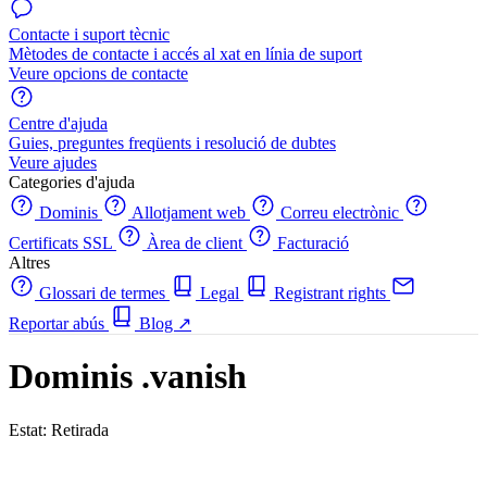
Contacte i suport tècnic
Mètodes de contacte i accés al xat en línia de suport
Veure opcions de contacte
Centre d'ajuda
Guies, preguntes freqüents i resolució de dubtes
Veure ajudes
Categories d'ajuda
Dominis
Allotjament web
Correu electrònic
Certificats SSL
Àrea de client
Facturació
Altres
Glossari de termes
Legal
Registrant rights
Reportar abús
Blog
↗
Dominis .vanish
Estat: Retirada