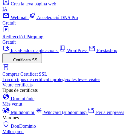
Crea la teva pàgina web
IA
Webmail
Acceleració DNS Pro
Gratuït
Redirecció i Pàrquing
Gratuït
Instal·lador d'aplicacions
WordPress
Prestashop
Certificats SSL
Comprar Certificat SSL
Tria un tipus de certificat i protegeix les teves visites
Veure certificats
Tipus de certificats
Domini únic
Més venut
Multidomini
Wildcard (subdominis)
Per a empreses
Marques
DonDominio
Millor preu