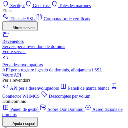
Sectigo
GeoTrust
Totes les marques
Eines
Eines de SSL
Comparador de certificats
Altres serveis
Revenedors
Serveis per a revendors de dominis
Veure serveis
Per a desenvolupadors
API per a registre i gestió de dominis, allotjament i SSL
Veure API
Per a revendors
API per a desenvolupadors
Panell de marca blanca
Connector WHMCS
Descomptes per volum
DonDominio
Panell de gestió
Sobre DonDominio
Acreditacions de
dominis
Ajuda i suport