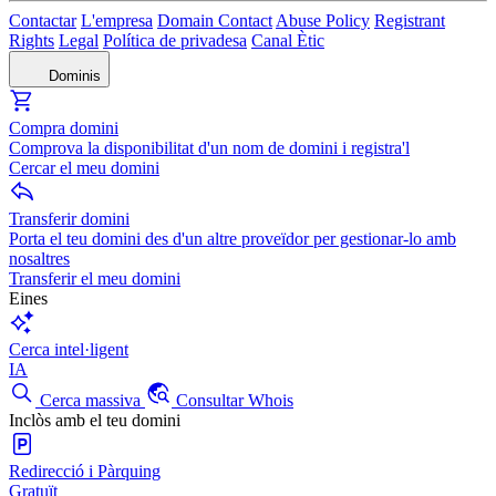
Contactar
L'empresa
Domain Contact
Abuse Policy
Registrant
Rights
Legal
Política de privadesa
Canal Ètic
Dominis
Compra domini
Comprova la disponibilitat d'un nom de domini i registra'l
Cercar el meu domini
Transferir domini
Porta el teu domini des d'un altre proveïdor per gestionar-lo amb
nosaltres
Transferir el meu domini
Eines
Cerca intel·ligent
IA
Cerca massiva
Consultar Whois
Inclòs amb el teu domini
Redirecció i Pàrquing
Gratuït