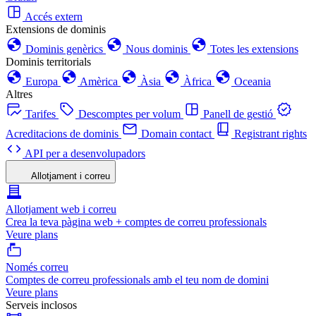
Accés extern
Extensions de dominis
Dominis genèrics
Nous dominis
Totes les extensions
Dominis territorials
Europa
Amèrica
Àsia
Àfrica
Oceania
Altres
Tarifes
Descomptes per volum
Panell de gestió
Acreditacions de dominis
Domain contact
Registrant rights
API per a desenvolupadors
Allotjament i correu
Allotjament web i correu
Crea la teva pàgina web + comptes de correu professionals
Veure plans
Només correu
Comptes de correu professionals amb el teu nom de domini
Veure plans
Serveis inclosos