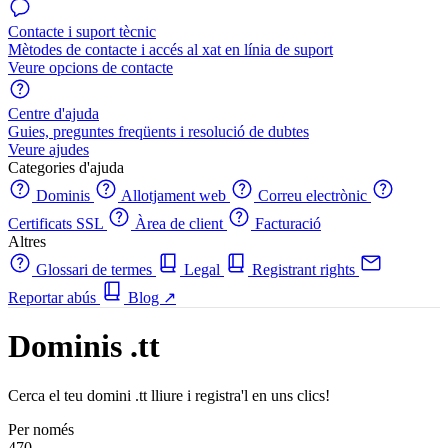
Contacte i suport tècnic
Mètodes de contacte i accés al xat en línia de suport
Veure opcions de contacte
Centre d'ajuda
Guies, preguntes freqüents i resolució de dubtes
Veure ajudes
Categories d'ajuda
Dominis
Allotjament web
Correu electrònic
Certificats SSL
Àrea de client
Facturació
Altres
Glossari de termes
Legal
Registrant rights
Reportar abús
Blog
↗
Dominis .tt
Cerca el teu domini .tt lliure i registra'l en uns clics!
Per només
470