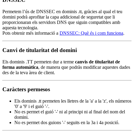
Permetem l’ús de DNSSEC en dominis .tt, gràcies al qual el teu
domini podrà aprofitar la capa addicional de seguretat que li
proporcionaran els servidors DNS que siguin compatibles amb
aquesta tecnologia.
Pots obtenir més informació a
DNSSEC: Què és i com funciona
.
Canvi de titularitat del domini
Els dominis .TT permeten dur a terme
canvis de titularitat de
forma automàtica
, de manera que podràs modificar aquestes dades
des de la teva àrea de client.
Caràcters permesos
Els dominis .tt permeten les lletres de la 'a' a la 'z', els números
'0' a '9' i el guió '-'.
No es permet el guió '-' ni al principi ni al final del nom del
domini.
No es permet dos guions '-' seguits en la 3a i 4a posició.