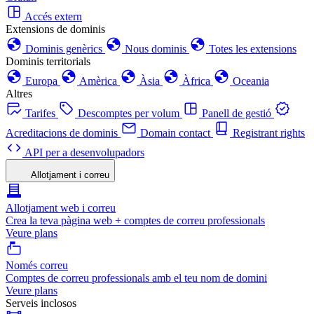
Accés extern
Extensions de dominis
Dominis genèrics
Nous dominis
Totes les extensions
Dominis territorials
Europa
Amèrica
Àsia
Àfrica
Oceania
Altres
Tarifes
Descomptes per volum
Panell de gestió
Acreditacions de dominis
Domain contact
Registrant rights
API per a desenvolupadors
Allotjament i correu
Allotjament web i correu
Crea la teva pàgina web + comptes de correu professionals
Veure plans
Només correu
Comptes de correu professionals amb el teu nom de domini
Veure plans
Serveis inclosos