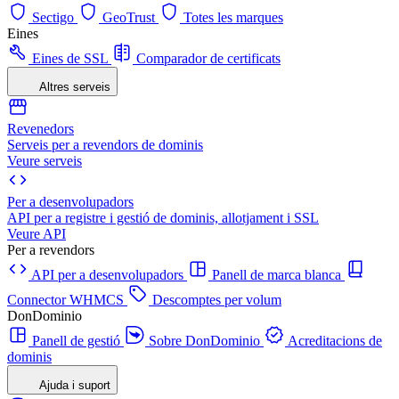
Sectigo
GeoTrust
Totes les marques
Eines
Eines de SSL
Comparador de certificats
Altres serveis
Revenedors
Serveis per a revendors de dominis
Veure serveis
Per a desenvolupadors
API per a registre i gestió de dominis, allotjament i SSL
Veure API
Per a revendors
API per a desenvolupadors
Panell de marca blanca
Connector WHMCS
Descomptes per volum
DonDominio
Panell de gestió
Sobre DonDominio
Acreditacions de
dominis
Ajuda i suport