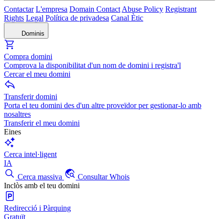
Contactar
L'empresa
Domain Contact
Abuse Policy
Registrant
Rights
Legal
Política de privadesa
Canal Ètic
Dominis
Compra domini
Comprova la disponibilitat d'un nom de domini i registra'l
Cercar el meu domini
Transferir domini
Porta el teu domini des d'un altre proveïdor per gestionar-lo amb
nosaltres
Transferir el meu domini
Eines
Cerca intel·ligent
IA
Cerca massiva
Consultar Whois
Inclòs amb el teu domini
Redirecció i Pàrquing
Gratuït