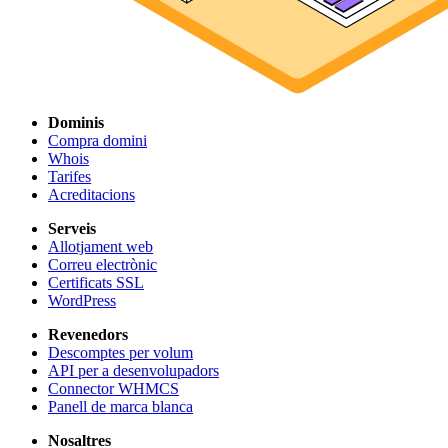
Dominis
Compra domini
Whois
Tarifes
Acreditacions
Serveis
Allotjament web
Correu electrònic
Certificats SSL
WordPress
Revenedors
Descomptes per volum
API per a desenvolupadors
Connector WHMCS
Panell de marca blanca
Nosaltres