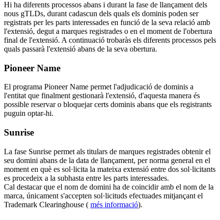
Hi ha diferents processos abans i durant la fase de llançament dels
nous gTLDs, durant cadascun dels quals els dominis poden ser
registrats per les parts interessades en funció de la seva relació amb
l'extensió, degut a marques registrades o en el moment de l'obertura
final de l'extensió. A continuació trobaràs els diferents processos pels
quals passarà l'extensió abans de la seva obertura.
Pioneer Name
El programa Pioneer Name permet l'adjudicació de dominis a
l'entitat que finalment gestionarà l'extensió, d'aquesta manera és
possible reservar o bloquejar certs dominis abans que els registrants
puguin optar-hi.
Sunrise
La fase Sunrise permet als titulars de marques registrades obtenir el
seu domini abans de la data de llançament, per norma general en el
moment en què es sol·licita la mateixa extensió entre dos sol·licitants
es procedeix a la subhasta entre les parts interessades.
Cal destacar que el nom de domini ha de coincidir amb el nom de la
marca, únicament s'accepten sol·licituds efectuades mitjançant el
Trademark Clearinghouse (
més informació
).