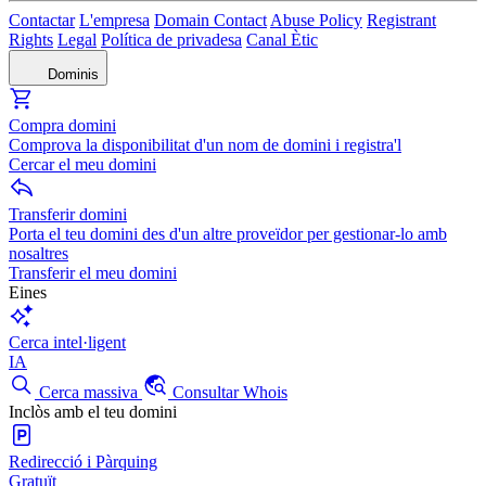
Contactar
L'empresa
Domain Contact
Abuse Policy
Registrant
Rights
Legal
Política de privadesa
Canal Ètic
Dominis
Compra domini
Comprova la disponibilitat d'un nom de domini i registra'l
Cercar el meu domini
Transferir domini
Porta el teu domini des d'un altre proveïdor per gestionar-lo amb
nosaltres
Transferir el meu domini
Eines
Cerca intel·ligent
IA
Cerca massiva
Consultar Whois
Inclòs amb el teu domini
Redirecció i Pàrquing
Gratuït