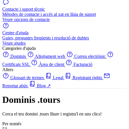
Contacte i suport tècnic
Mètodes de contacte i accés al xat en línia de suport
Veure opcions de contacte
Centre d'ajuda
Guies, preguntes freqüents i resolució de dubtes
Veure ajudes
Categories d'ajuda
Dominis
Allotjament web
Correu electrònic
Certificats SSL
Àrea de client
Facturació
Altres
Glossari de termes
Legal
Registrant rights
Reportar abús
Blog
↗
Dominis .tours
Cerca el teu domini .tours lliure i registra'l en uns clics!
Per només
53