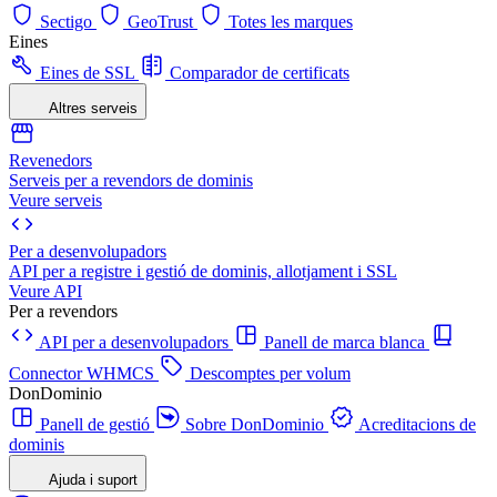
Sectigo
GeoTrust
Totes les marques
Eines
Eines de SSL
Comparador de certificats
Altres serveis
Revenedors
Serveis per a revendors de dominis
Veure serveis
Per a desenvolupadors
API per a registre i gestió de dominis, allotjament i SSL
Veure API
Per a revendors
API per a desenvolupadors
Panell de marca blanca
Connector WHMCS
Descomptes per volum
DonDominio
Panell de gestió
Sobre DonDominio
Acreditacions de
dominis
Ajuda i suport