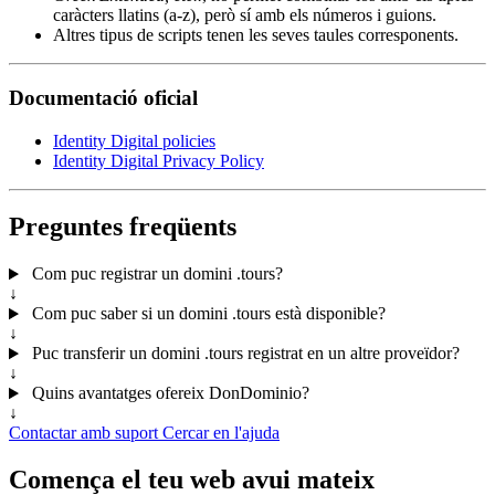
caràcters llatins (a-z), però sí amb els números i guions.
Altres tipus de scripts tenen les seves taules corresponents.
Documentació oficial
Identity Digital policies
Identity Digital Privacy Policy
Preguntes freqüents
Com puc registrar un domini .tours?
↓
Com puc saber si un domini .tours està disponible?
↓
Puc transferir un domini .tours registrat en un altre proveïdor?
↓
Quins avantatges ofereix DonDominio?
↓
Contactar amb suport
Cercar en l'ajuda
Comença el teu web avui mateix