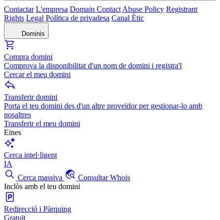
Contactar
L'empresa
Domain Contact
Abuse Policy
Registrant
Rights
Legal
Política de privadesa
Canal Ètic
Dominis
Compra domini
Comprova la disponibilitat d'un nom de domini i registra'l
Cercar el meu domini
Transferir domini
Porta el teu domini des d'un altre proveïdor per gestionar-lo amb
nosaltres
Transferir el meu domini
Eines
Cerca intel·ligent
IA
Cerca massiva
Consultar Whois
Inclòs amb el teu domini
Redirecció i Pàrquing
Gratuït