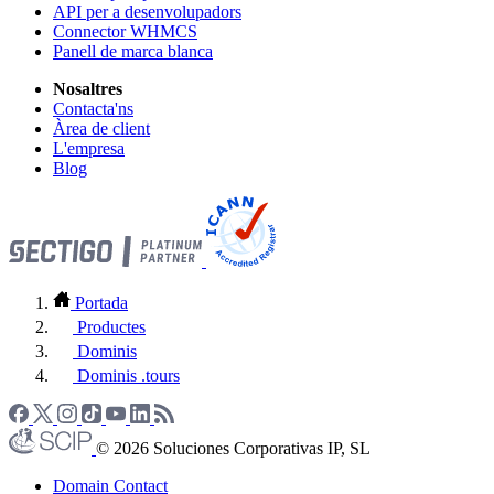
API per a desenvolupadors
Connector WHMCS
Panell de marca blanca
Nosaltres
Contacta'ns
Àrea de client
L'empresa
Blog
Portada
Productes
Dominis
Dominis .tours
© 2026 Soluciones Corporativas IP, SL
Domain Contact