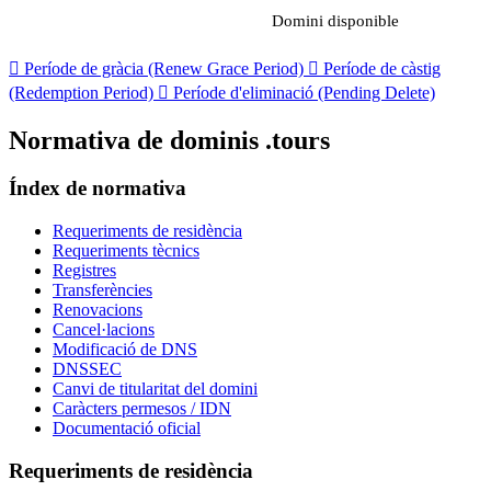
Domini disponible

Període de gràcia (Renew Grace Period)

Període de càstig
(Redemption Period)

Període d'eliminació (Pending Delete)
Normativa de dominis .tours
Índex de normativa
Requeriments de residència
Requeriments tècnics
Registres
Transferències
Renovacions
Cancel·lacions
Modificació de DNS
DNSSEC
Canvi de titularitat del domini
Caràcters permesos / IDN
Documentació oficial
Requeriments de residència