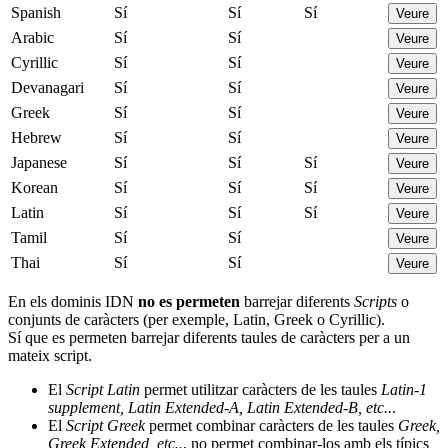
Spanish
Sí
Sí
Sí
Veure
Arabic
Sí
Sí
Veure
Cyrillic
Sí
Sí
Veure
Devanagari
Sí
Sí
Veure
Greek
Sí
Sí
Veure
Hebrew
Sí
Sí
Veure
Japanese
Sí
Sí
Sí
Veure
Korean
Sí
Sí
Sí
Veure
Latin
Sí
Sí
Sí
Veure
Tamil
Sí
Sí
Veure
Thai
Sí
Sí
Veure
En els dominis IDN
no es permeten
barrejar diferents
Scripts
o
conjunts de caràcters (per exemple, Latin, Greek o Cyrillic).
Sí que es permeten barrejar diferents taules de caràcters per a un
mateix script.
El
Script Latin
permet utilitzar caràcters de les taules
Latin-1
supplement, Latin Extended-A, Latin Extended-B, etc..
.
El
Script Greek
permet combinar caràcters de les taules
Greek,
Greek Extended, etc..
, no permet combinar-los amb els típics