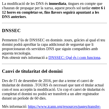
La modificació de les DNS és
immediata
, tingues en compte que
s'hauran de propagar per la xarxa, aquest procés sol tardar
entre 6 i
12 hores en completar-se, fins llavors seguirà apuntant a les
DNS anteriors
.
DNSSEC
Permetem l’ús de DNSSEC en dominis .tours, gràcies al qual el teu
domini podrà aprofitar la capa addicional de seguretat que li
proporcionaran els servidors DNS que siguin compatibles amb
aquesta tecnologia.
Pots obtenir més informació a
DNSSEC: Què és i com funciona
.
Canvi de titularitat del domini
Des de l'1 de desembre de 2016, per dur a terme el canvi de
titularitat de dominis .TOURS és necessari que tant el titular actual
com el nou acceptin la modificació. Un cop el canvi de titularitat és
completat el domini no podrà ser transferit a un altre registrador
durant un període de 60 dies.
Més informació:
https://www.icann.org/resources/pages/transfer-