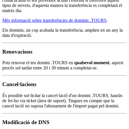
contacta amb el teu proveïdor actual i esbrina si ofereixen aquest
tipus de serveis, d'aquesta manera la transferència es completarà el
mateix dia.
Més informació sobre transferències de dominis .TOURS
.
Els dominis, un cop acabada la transferència, amplien en un any la
data d'expiració.
Renovacions
Pots renovar el teu domini .TOURS en
qualsevol moment
, aquest
procés sol tardar entre 20 i 30 minuts a completar-se.
Cancel·lacions
És possible sol·licitar la cancel·lació d'un domini .TOURS, hauràs
de fer-ho via ticket (àrea de suport). Tingues en compte que la
cancel·lació no suposa l'abonament de l'import pagat pel domini.
Modificació de DNS