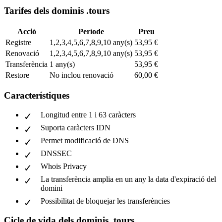
Tarifes dels dominis .tours
Acció
Període
Preu
Registre
1,2,3,4,5,6,7,8,9,10 any(s)
53,95 €
Renovació
1,2,3,4,5,6,7,8,9,10 any(s)
53,95 €
Transferència
1 any(s)
53,95 €
Restore
No inclou renovació
60,00 €
Característiques
Longitud entre 1 i 63 caràcters
Suporta caràcters IDN
Permet modificació de DNS
DNSSEC
Whois Privacy
La transferència amplia en un any la data d'expiració del
domini
Possibilitat de bloquejar les transferències
Cicle de vida dels dominis .tours