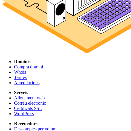
Dominis
Compra domini
Whois
Tarifes
Acreditacions
Serveis
Allotjament web
Correu electrònic
Certificats SSL
WordPress
Revenedors
Descomptes per volum