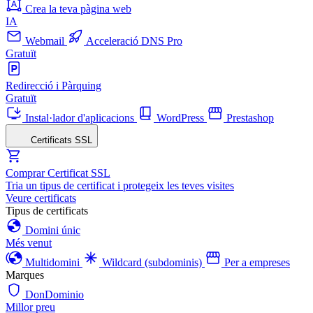
Crea la teva pàgina web
IA
Webmail
Acceleració DNS Pro
Gratuït
Redirecció i Pàrquing
Gratuït
Instal·lador d'aplicacions
WordPress
Prestashop
Certificats SSL
Comprar Certificat SSL
Tria un tipus de certificat i protegeix les teves visites
Veure certificats
Tipus de certificats
Domini únic
Més venut
Multidomini
Wildcard (subdominis)
Per a empreses
Marques
DonDominio
Millor preu