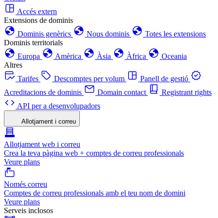
Accés extern
Extensions de dominis
Dominis genèrics
Nous dominis
Totes les extensions
Dominis territorials
Europa
Amèrica
Àsia
Àfrica
Oceania
Altres
Tarifes
Descomptes per volum
Panell de gestió
Acreditacions de dominis
Domain contact
Registrant rights
API per a desenvolupadors
Allotjament i correu
Allotjament web i correu
Crea la teva pàgina web + comptes de correu professionals
Veure plans
Només correu
Comptes de correu professionals amb el teu nom de domini
Veure plans
Serveis inclosos