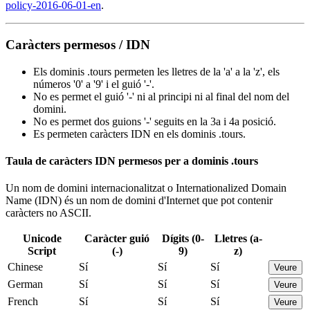
policy-2016-06-01-en
.
Caràcters permesos / IDN
Els dominis .tours permeten les lletres de la 'a' a la 'z', els
números '0' a '9' i el guió '-'.
No es permet el guió '-' ni al principi ni al final del nom del
domini.
No es permet dos guions '-' seguits en la 3a i 4a posició.
Es permeten caràcters IDN en els dominis .tours.
Taula de caràcters IDN permesos per a dominis .tours
Un nom de domini internacionalitzat o Internationalized Domain
Name (IDN) és un nom de domini d'Internet que pot contenir
caràcters no ASCII.
Unicode
Caràcter guió
Dígits (0-
Lletres (a-
Script
(-)
9)
z)
Chinese
Sí
Sí
Sí
Veure
German
Sí
Sí
Sí
Veure
French
Sí
Sí
Sí
Veure