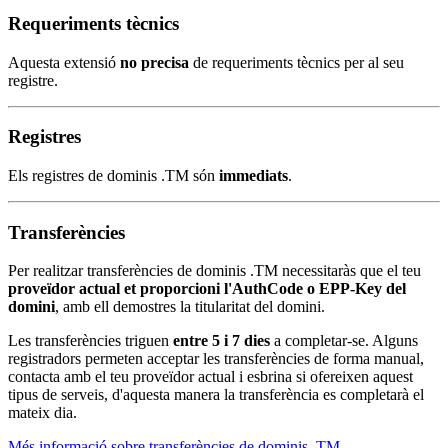
Requeriments tècnics
Aquesta extensió
no precisa
de requeriments tècnics per al seu
registre.
Registres
Els registres de dominis .TM són
immediats
.
Transferències
Per realitzar transferències de dominis .TM necessitaràs que el teu
proveïdor actual et proporcioni l'AuthCode o EPP-Key del
domini
, amb ell demostres la titularitat del domini.
Les transferències triguen
entre 5 i 7 dies
a completar-se. Alguns
registradors permeten acceptar les transferències de forma manual,
contacta amb el teu proveïdor actual i esbrina si ofereixen aquest
tipus de serveis, d'aquesta manera la transferència es completarà el
mateix dia.
Més informació sobre transferències de dominis .TM
.