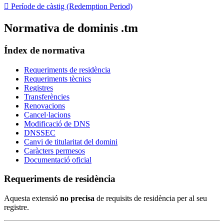

Període de càstig (Redemption Period)
Normativa de dominis .tm
Índex de normativa
Requeriments de residència
Requeriments tècnics
Registres
Transferències
Renovacions
Cancel·lacions
Modificació de DNS
DNSSEC
Canvi de titularitat del domini
Caràcters permesos
Documentació oficial
Requeriments de residència
Aquesta extensió
no precisa
de requisits de residència per al seu
registre.