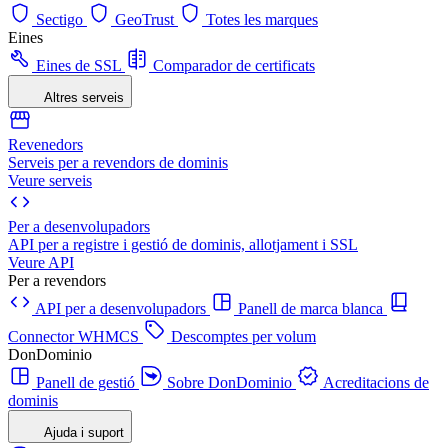
Sectigo
GeoTrust
Totes les marques
Eines
Eines de SSL
Comparador de certificats
Altres serveis
Revenedors
Serveis per a revendors de dominis
Veure serveis
Per a desenvolupadors
API per a registre i gestió de dominis, allotjament i SSL
Veure API
Per a revendors
API per a desenvolupadors
Panell de marca blanca
Connector WHMCS
Descomptes per volum
DonDominio
Panell de gestió
Sobre DonDominio
Acreditacions de
dominis
Ajuda i suport