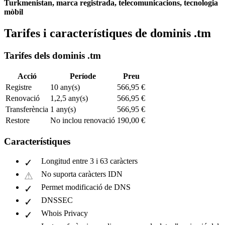
Turkmenistan, marca registrada, telecomunicacions, tecnologia
mòbil
Tarifes i característiques de dominis .tm
Tarifes dels dominis .tm
Acció
Període
Preu
Registre
10 any(s)
566,95 €
Renovació
1,2,5 any(s)
566,95 €
Transferència
1 any(s)
566,95 €
Restore
No inclou renovació
190,00 €
Característiques
Longitud entre 3 i 63 caràcters
No suporta caràcters IDN
Permet modificació de DNS
DNSSEC
Whois Privacy