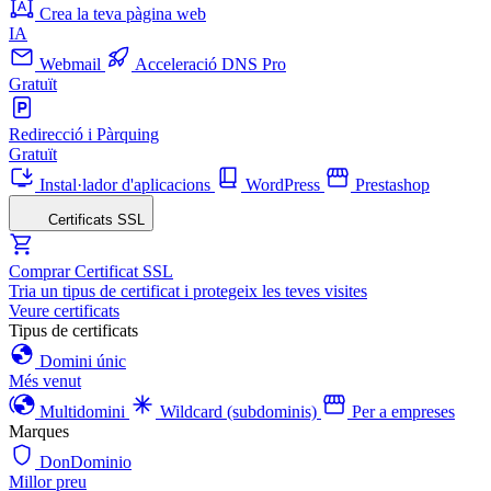
Crea la teva pàgina web
IA
Webmail
Acceleració DNS Pro
Gratuït
Redirecció i Pàrquing
Gratuït
Instal·lador d'aplicacions
WordPress
Prestashop
Certificats SSL
Comprar Certificat SSL
Tria un tipus de certificat i protegeix les teves visites
Veure certificats
Tipus de certificats
Domini únic
Més venut
Multidomini
Wildcard (subdominis)
Per a empreses
Marques
DonDominio
Millor preu