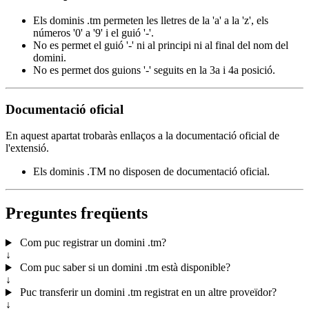
Els dominis .tm permeten les lletres de la 'a' a la 'z', els
números '0' a '9' i el guió '-'.
No es permet el guió '-' ni al principi ni al final del nom del
domini.
No es permet dos guions '-' seguits en la 3a i 4a posició.
Documentació oficial
En aquest apartat trobaràs enllaços a la documentació oficial de
l'extensió.
Els dominis .TM no disposen de documentació oficial.
Preguntes freqüents
Com puc registrar un domini .tm?
↓
Com puc saber si un domini .tm està disponible?
↓
Puc transferir un domini .tm registrat en un altre proveïdor?
↓