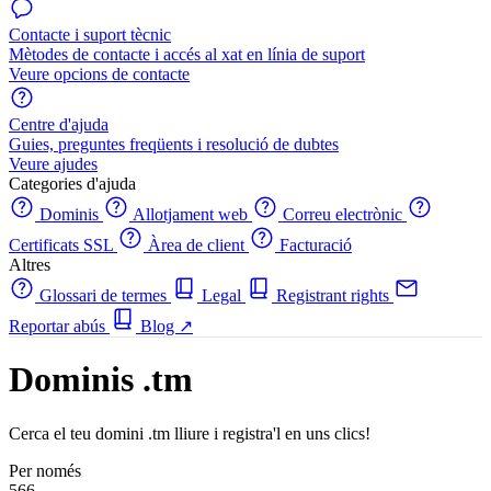
Contacte i suport tècnic
Mètodes de contacte i accés al xat en línia de suport
Veure opcions de contacte
Centre d'ajuda
Guies, preguntes freqüents i resolució de dubtes
Veure ajudes
Categories d'ajuda
Dominis
Allotjament web
Correu electrònic
Certificats SSL
Àrea de client
Facturació
Altres
Glossari de termes
Legal
Registrant rights
Reportar abús
Blog
↗
Dominis .tm
Cerca el teu domini .tm lliure i registra'l en uns clics!
Per només
566