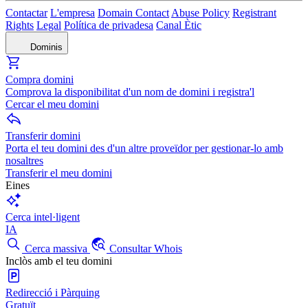
Contactar
L'empresa
Domain Contact
Abuse Policy
Registrant
Rights
Legal
Política de privadesa
Canal Ètic
Dominis
Compra domini
Comprova la disponibilitat d'un nom de domini i registra'l
Cercar el meu domini
Transferir domini
Porta el teu domini des d'un altre proveïdor per gestionar-lo amb
nosaltres
Transferir el meu domini
Eines
Cerca intel·ligent
IA
Cerca massiva
Consultar Whois
Inclòs amb el teu domini
Redirecció i Pàrquing
Gratuït