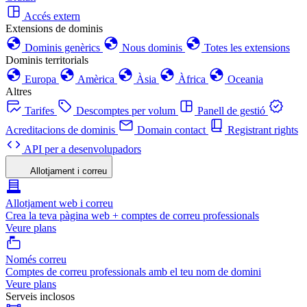
Accés extern
Extensions de dominis
Dominis genèrics
Nous dominis
Totes les extensions
Dominis territorials
Europa
Amèrica
Àsia
Àfrica
Oceania
Altres
Tarifes
Descomptes per volum
Panell de gestió
Acreditacions de dominis
Domain contact
Registrant rights
API per a desenvolupadors
Allotjament i correu
Allotjament web i correu
Crea la teva pàgina web + comptes de correu professionals
Veure plans
Només correu
Comptes de correu professionals amb el teu nom de domini
Veure plans
Serveis inclosos