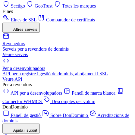
Sectigo
GeoTrust
Totes les marques
Eines
Eines de SSL
Comparador de certificats
Altres serveis
Revenedors
Serveis per a revendors de dominis
Veure serveis
Per a desenvolupadors
API per a registre i gestió de dominis, allotjament i SSL
Veure API
Per a revendors
API per a desenvolupadors
Panell de marca blanca
Connector WHMCS
Descomptes per volum
DonDominio
Panell de gestió
Sobre DonDominio
Acreditacions de
dominis
Ajuda i suport