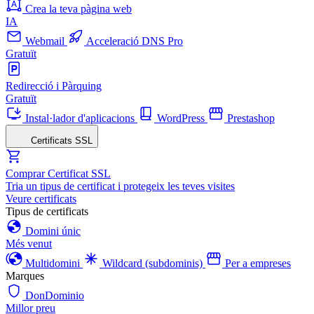
Crea la teva pàgina web
IA
Webmail
Acceleració DNS Pro
Gratuït
Redirecció i Pàrquing
Gratuït
Instal·lador d'aplicacions
WordPress
Prestashop
Certificats SSL
Comprar Certificat SSL
Tria un tipus de certificat i protegeix les teves visites
Veure certificats
Tipus de certificats
Domini únic
Més venut
Multidomini
Wildcard (subdominis)
Per a empreses
Marques
DonDominio
Millor preu