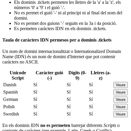
Els dominis .tickets permeten les lletres de la 'a' a la 'z', els
números '0' a '9' i el guió '-'.
No es permet el guió '-' ni al principi ni al final del nom del
domini.
No es permet dos guions '-' seguits en la 3a i 4a posició.
Es permeten caràcters IDN en els dominis .tickets.
Taula de caràcters IDN permesos per a dominis .tickets
Un nom de domini internacionalitzat o Internationalized Domain
Name (IDN) és un nom de domini d'Internet que pot contenir
caràcters no ASCII.
Unicode
Caràcter guió
Dígits (0-
Lletres (a-
Script
(-)
9)
z)
Danish
Sí
Sí
Sí
Veure
Spanish
Sí
Sí
Sí
Veure
German
Sí
Sí
Sí
Veure
Polish
Sí
Sí
Sí
Veure
Swedish
Sí
Sí
Sí
Veure
En els dominis IDN
no es permeten
barrejar diferents
Scripts
o
conjunts de caràcters (per exemple, Latin, Greek o Cyrillic).