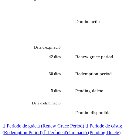
Domini actiu
Data d'expiració
Renew grace period
42 dies
Redemption period
30 dies
Pending delete
5 dies
Data d'eliminació
Domini disponible

Període de gràcia (Renew Grace Period)

Període de càstig
(Redemption Period)

Període d'eliminació (Pending Delete)