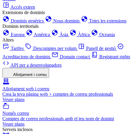
Accés extern
Extensions de dominis
Dominis genèrics
Nous dominis
Totes les extensions
Dominis territorials
Europa
Amèrica
Àsia
Àfrica
Oceania
Altres
Tarifes
Descomptes per volum
Panell de gestió
Acreditacions de dominis
Domain contact
Registrant rights
API per a desenvolupadors
Allotjament i correu
Allotjament web i correu
Crea la teva pàgina web + comptes de correu professionals
Veure plans
Només correu
Comptes de correu professionals amb el teu nom de domini
Veure plans
Serveis inclosos