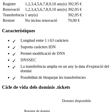
Registre
1,2,3,4,5,6,7,8,9,10 any(s)
392,95 €
Renovació
1,2,3,4,5,6,7,8,9,10 any(s)
392,95 €
Transferència
1 any(s)
392,95 €
Restore
No inclou renovació
70,00 €
Característiques
Longitud entre 1 i 63 caràcters
Suporta caràcters IDN
Permet modificació de DNS
DNSSEC
La transferència amplia en un any la data d'expiració del
domini
Possibilitat de bloquejar les transferències
Cicle de vida dels dominis .tickets
Domini disponible
Registre de domini