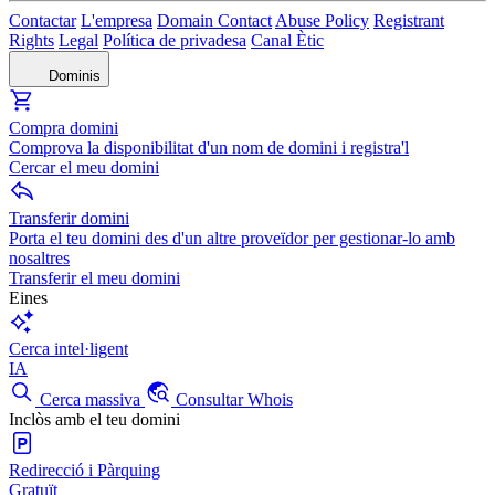
Contactar
L'empresa
Domain Contact
Abuse Policy
Registrant
Rights
Legal
Política de privadesa
Canal Ètic
Dominis
Compra domini
Comprova la disponibilitat d'un nom de domini i registra'l
Cercar el meu domini
Transferir domini
Porta el teu domini des d'un altre proveïdor per gestionar-lo amb
nosaltres
Transferir el meu domini
Eines
Cerca intel·ligent
IA
Cerca massiva
Consultar Whois
Inclòs amb el teu domini
Redirecció i Pàrquing
Gratuït