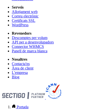
Serveis
Allotjament web
Correu electrònic
Certificats SSL
WordPress
Revenedors
Descomptes per volum
API per a desenvolupadors
Connector WHMCS
Panell de marca blanca
Nosaltres
Contacta'ns
Àrea de client
L'empresa
Blog
Portada