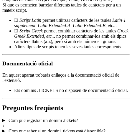
Sí que es permeten barrejar diferents taules de caràcters per a un
mateix script.
El
Script Latin
permet utilitzar caràcters de les taules
Latin-1
supplement, Latin Extended-A, Latin Extended-B, etc..
.
El
Script Greek
permet combinar caràcters de les taules
Greek,
Greek Extended, etc..
, no permet combinar-los amb els típics
caràcters llatins (a-z), però sí amb els números i guions.
Altres tipus de scripts tenen les seves taules corresponents.
Documentació oficial
En aquest apartat trobaràs enllaços a la documentació oficial de
l'extensió.
Els dominis .TICKETS no disposen de documentació oficial.
Preguntes freqüents
Com puc registrar un domini .tickets?
↓
Com puc saber si un domini .tickets està disponible?