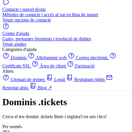
Contacte i suport tècnic
Mètodes de contacte i accés al xat en línia de suport
Veure opcions de contacte
Centre d'ajuda
Guies, preguntes freqüents i resolució de dubtes
Veure ajudes
Categories d'ajuda
Dominis
Allotjament web
Correu electrònic
Certificats SSL
Àrea de client
Facturació
Altres
Glossari de termes
Legal
Registrant rights
Reportar abús
Blog
↗
Dominis .tickets
Cerca el teu domini .tickets lliure i registra'l en uns clics!
Per només
392