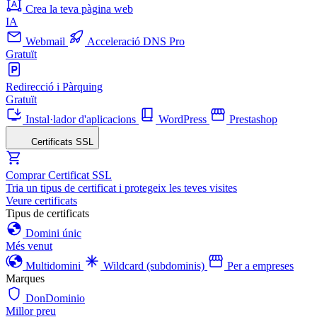
Crea la teva pàgina web
IA
Webmail
Acceleració DNS Pro
Gratuït
Redirecció i Pàrquing
Gratuït
Instal·lador d'aplicacions
WordPress
Prestashop
Certificats SSL
Comprar Certificat SSL
Tria un tipus de certificat i protegeix les teves visites
Veure certificats
Tipus de certificats
Domini únic
Més venut
Multidomini
Wildcard (subdominis)
Per a empreses
Marques
DonDominio
Millor preu