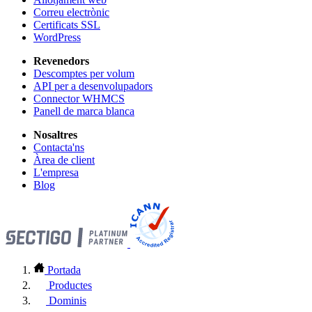
Correu electrònic
Certificats SSL
WordPress
Revenedors
Descomptes per volum
API per a desenvolupadors
Connector WHMCS
Panell de marca blanca
Nosaltres
Contacta'ns
Àrea de client
L'empresa
Blog
Portada
Productes
Dominis