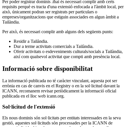
Per poder registrar dominis .thai és necessari complir amb certs
requisits perquè es tracta d'una extensió enfocada a l'àmbit local, per
això, únicament podran ser registrats per particulars o
empreses/organitzacions que estiguin associades en algun àmbit a
Tailàndia.
Per això, és necessari complir amb alguns dels següents punts:
Residir a Tailàndia.
Dur a terme activitats comercials a Tailàndia.
Oferir activitats o esdeveniments culturals/socials a Tailàndia,
així com qualsevol activitat que compti amb presència local.
Informació sobre disponibilitat
La informació publicada no té caràcter vinculant, aquesta pot ser
errònia en cas de canvis en el Registry o en la sol·licitud davant la
ICANN, recomanem revisar periòdicament la informació oficial
publicada en el lloc web icann.org.
Sol·licitud de l'extensió
Els nous dominis són sol·licitats per entitats interessades en la seva
gestió, aquestes sol·licituds són processades per la ICANN de