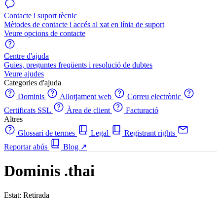
Contacte i suport tècnic
Mètodes de contacte i accés al xat en línia de suport
Veure opcions de contacte
Centre d'ajuda
Guies, preguntes freqüents i resolució de dubtes
Veure ajudes
Categories d'ajuda
Dominis
Allotjament web
Correu electrònic
Certificats SSL
Àrea de client
Facturació
Altres
Glossari de termes
Legal
Registrant rights
Reportar abús
Blog
↗
Dominis .thai
Estat: Retirada