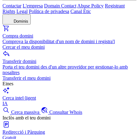
Contactar
L'empresa
Domain Contact
Abuse Policy
Registrant
Rights
Legal
Política de privadesa
Canal Ètic
Dominis
Compra domini
Comprova la disponibilitat d'un nom de domini i registra'l
Cercar el meu domini
Transferir domini
Porta el teu domini des d'un altre proveïdor per gestionar-lo amb
nosaltres
Transferir el meu domini
Eines
Cerca intel·ligent
IA
Cerca massiva
Consultar Whois
Inclòs amb el teu domini
Redirecció i Pàrquing
Gratuït