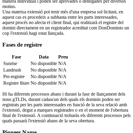
manera individual i poden ser aprovades o denegades per diversos
motius.
Una mateixa extensió pot tenir més d'una empresa sol·licitant, en
aquest cas es procedeix a subhasta entre les parts interessades,
aquest procés no afecta el client final, qui realitzarà el registre del
domini directament en un registrador acreditat com DonDominio un
cop l'extensió hagi estat llançada.
Fases de registre
Fase
Data
Preu
Sunrise
No disponible
N/A
Landrush
No disponible
N/A
Pre-registre
No disponible
N/A
Registre lliure
No disponible
N/A
Hi ha diferents processos abans i durant la fase de llançament dels
nous gTLDs, durant cadascun dels quals els dominis poden ser
registrats per les parts interessades en funció de la seva relació amb
l'extensió, degut a marques registrades o en el moment de l'obertura
final de l'extensió. A continuació trobaràs els diferents processos pels
quals passarà l'extensió abans de la seva obertura.
Pioneer Name