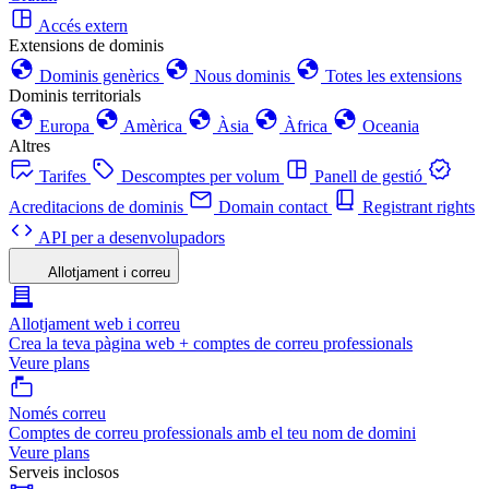
Accés extern
Extensions de dominis
Dominis genèrics
Nous dominis
Totes les extensions
Dominis territorials
Europa
Amèrica
Àsia
Àfrica
Oceania
Altres
Tarifes
Descomptes per volum
Panell de gestió
Acreditacions de dominis
Domain contact
Registrant rights
API per a desenvolupadors
Allotjament i correu
Allotjament web i correu
Crea la teva pàgina web + comptes de correu professionals
Veure plans
Només correu
Comptes de correu professionals amb el teu nom de domini
Veure plans
Serveis inclosos