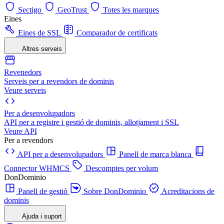
Sectigo
GeoTrust
Totes les marques
Eines
Eines de SSL
Comparador de certificats
Altres serveis
Revenedors
Serveis per a revendors de dominis
Veure serveis
Per a desenvolupadors
API per a registre i gestió de dominis, allotjament i SSL
Veure API
Per a revendors
API per a desenvolupadors
Panell de marca blanca
Connector WHMCS
Descomptes per volum
DonDominio
Panell de gestió
Sobre DonDominio
Acreditacions de
dominis
Ajuda i suport