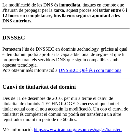
La modificació de les DNS és
immediata
, tingues en compte que
s'hauran de propagar per la xarxa, aquest procés sol tardar
entre 6 i
12 hores en completar-se, fins llavors seguirà apuntant a les
DNS anteriors
.
DNSSEC
Permetem l’ús de DNSSEC en dominis .technology, gràcies al qual
el teu domini podrà aprofitar la capa addicional de seguretat que li
proporcionaran els servidors DNS que siguin compatibles amb
aquesta tecnologia.
Pots obtenir més informació a
DNSSEC: Què és i com funciona
.
Canvi de titularitat del domini
Des de l'1 de desembre de 2016, per dur a terme el canvi de
titularitat de dominis .TECHNOLOGY és necessari que tant el
titular actual com el nou acceptin la modificació. Un cop el canvi de
titularitat és completat el domini no podrà ser transferit a un altre
registrador durant un període de 60 dies.
Més informació:
https://www.icann.org/resources/pages/transfer-