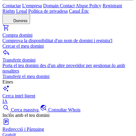
Contactar
L'empresa
Domain Contact
Abuse Policy
Registrant
Rights
Legal
Política de privadesa
Canal Ètic
Dominis
Compra domini
Comprova la disponibilitat d'un nom de domini i registra'l
Cercar el meu domini
Transferir domini
Porta el teu domini des d'un altre proveïdor per gestionar-lo amb
nosaltres
Transferir el meu domini
Eines
Cerca intel·ligent
IA
Cerca massiva
Consultar Whois
Inclòs amb el teu domini
Redirecció i Pàrquing
Gratuït