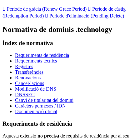

Període de gràcia (Renew Grace Period)

Període de càstig
(Redemption Period)

Període d'eliminació (Pending Delete)
Normativa de dominis .technology
Índex de normativa
Requeriments de residència
Requeriments tècnics
Registres
Transferències
Renovacions
Cancel·lacions
Modificació de DNS
DNSSEC
Canvi de titularitat del domini
Caràcters permesos / IDN
Documentació oficial
Requeriments de residència
Aquesta extensió
no precisa
de requisits de residència per al seu