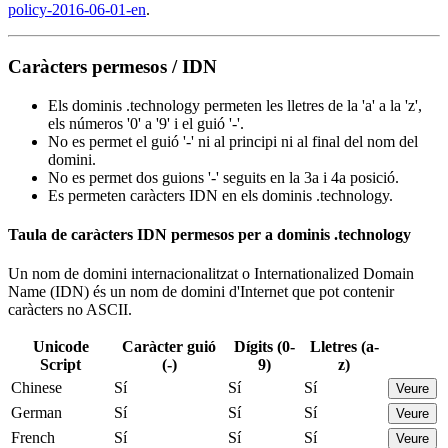
policy-2016-06-01-en
.
Caràcters permesos / IDN
Els dominis .technology permeten les lletres de la 'a' a la 'z',
els números '0' a '9' i el guió '-'.
No es permet el guió '-' ni al principi ni al final del nom del
domini.
No es permet dos guions '-' seguits en la 3a i 4a posició.
Es permeten caràcters IDN en els dominis .technology.
Taula de caràcters IDN permesos per a dominis .technology
Un nom de domini internacionalitzat o Internationalized Domain
Name (IDN) és un nom de domini d'Internet que pot contenir
caràcters no ASCII.
Unicode
Caràcter guió
Dígits (0-
Lletres (a-
Script
(-)
9)
z)
Chinese
Sí
Sí
Sí
Veure
German
Sí
Sí
Sí
Veure
French
Sí
Sí
Sí
Veure