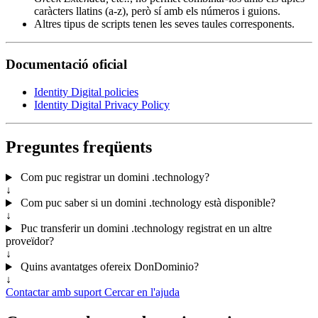
caràcters llatins (a-z), però sí amb els números i guions.
Altres tipus de scripts tenen les seves taules corresponents.
Documentació oficial
Identity Digital policies
Identity Digital Privacy Policy
Preguntes freqüents
Com puc registrar un domini .technology?
↓
Com puc saber si un domini .technology està disponible?
↓
Puc transferir un domini .technology registrat en un altre
proveïdor?
↓
Quins avantatges ofereix DonDominio?
↓
Contactar amb suport
Cercar en l'ajuda