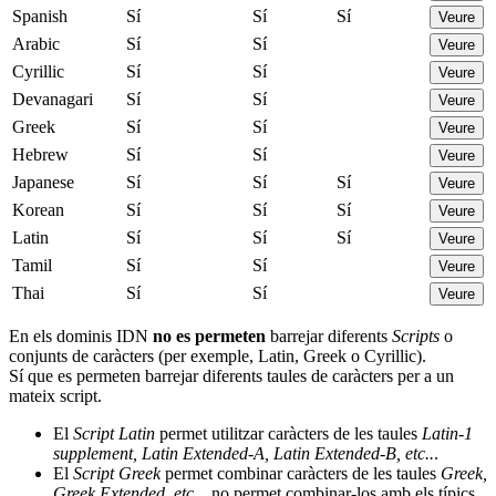
Spanish
Sí
Sí
Sí
Veure
Arabic
Sí
Sí
Veure
Cyrillic
Sí
Sí
Veure
Devanagari
Sí
Sí
Veure
Greek
Sí
Sí
Veure
Hebrew
Sí
Sí
Veure
Japanese
Sí
Sí
Sí
Veure
Korean
Sí
Sí
Sí
Veure
Latin
Sí
Sí
Sí
Veure
Tamil
Sí
Sí
Veure
Thai
Sí
Sí
Veure
En els dominis IDN
no es permeten
barrejar diferents
Scripts
o
conjunts de caràcters (per exemple, Latin, Greek o Cyrillic).
Sí que es permeten barrejar diferents taules de caràcters per a un
mateix script.
El
Script Latin
permet utilitzar caràcters de les taules
Latin-1
supplement, Latin Extended-A, Latin Extended-B, etc..
.
El
Script Greek
permet combinar caràcters de les taules
Greek,
Greek Extended, etc..
, no permet combinar-los amb els típics