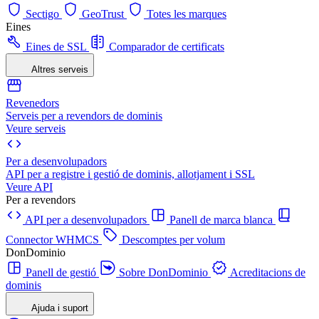
Sectigo
GeoTrust
Totes les marques
Eines
Eines de SSL
Comparador de certificats
Altres serveis
Revenedors
Serveis per a revendors de dominis
Veure serveis
Per a desenvolupadors
API per a registre i gestió de dominis, allotjament i SSL
Veure API
Per a revendors
API per a desenvolupadors
Panell de marca blanca
Connector WHMCS
Descomptes per volum
DonDominio
Panell de gestió
Sobre DonDominio
Acreditacions de
dominis
Ajuda i suport