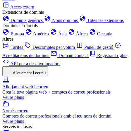
Accés extern
Extensions de dominis
Dominis genèrics
Nous dominis
Totes les extensions
Dominis territorials
Europa
Amèrica
Àsia
Àfrica
Oceania
Altres
Tarifes
Descomptes per volum
Panell de gestió
Acreditacions de dominis
Domain contact
Registrant rights
API per a desenvolupadors
Allotjament i correu
Allotjament web i correu
Crea la teva pàgina web + comptes de correu professionals
Veure plans
Només correu
Comptes de correu professionals amb el teu nom de domini
Veure plans
Serveis inclosos