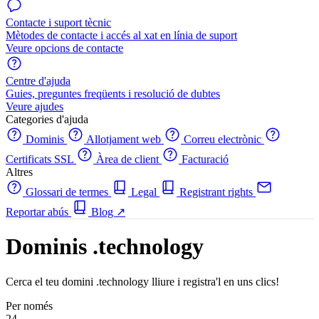
Contacte i suport tècnic
Mètodes de contacte i accés al xat en línia de suport
Veure opcions de contacte
Centre d'ajuda
Guies, preguntes freqüents i resolució de dubtes
Veure ajudes
Categories d'ajuda
Dominis
Allotjament web
Correu electrònic
Certificats SSL
Àrea de client
Facturació
Altres
Glossari de termes
Legal
Registrant rights
Reportar abús
Blog
↗
Dominis .technology
Cerca el teu domini .technology lliure i registra'l en uns clics!
Per només
24