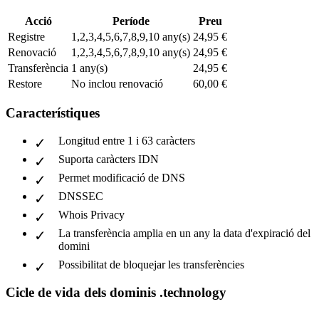
Acció
Període
Preu
Registre
1,2,3,4,5,6,7,8,9,10 any(s)
24,95 €
Renovació
1,2,3,4,5,6,7,8,9,10 any(s)
24,95 €
Transferència
1 any(s)
24,95 €
Restore
No inclou renovació
60,00 €
Característiques
Longitud entre 1 i 63 caràcters
Suporta caràcters IDN
Permet modificació de DNS
DNSSEC
Whois Privacy
La transferència amplia en un any la data d'expiració del
domini
Possibilitat de bloquejar les transferències
Cicle de vida dels dominis .technology