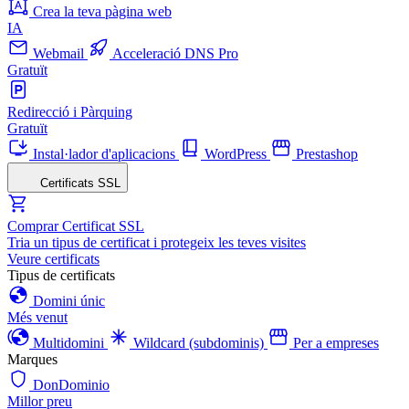
Crea la teva pàgina web
IA
Webmail
Acceleració DNS Pro
Gratuït
Redirecció i Pàrquing
Gratuït
Instal·lador d'aplicacions
WordPress
Prestashop
Certificats SSL
Comprar Certificat SSL
Tria un tipus de certificat i protegeix les teves visites
Veure certificats
Tipus de certificats
Domini únic
Més venut
Multidomini
Wildcard (subdominis)
Per a empreses
Marques
DonDominio
Millor preu