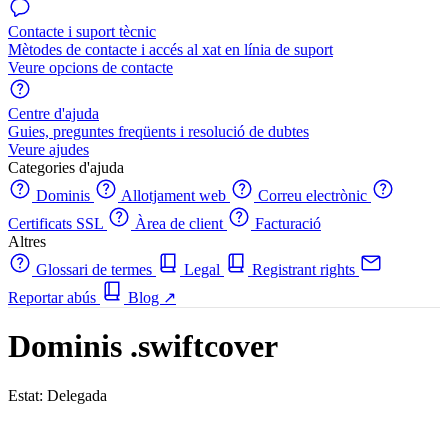
Contacte i suport tècnic
Mètodes de contacte i accés al xat en línia de suport
Veure opcions de contacte
Centre d'ajuda
Guies, preguntes freqüents i resolució de dubtes
Veure ajudes
Categories d'ajuda
Dominis
Allotjament web
Correu electrònic
Certificats SSL
Àrea de client
Facturació
Altres
Glossari de termes
Legal
Registrant rights
Reportar abús
Blog
↗
Dominis .swiftcover
Estat: Delegada