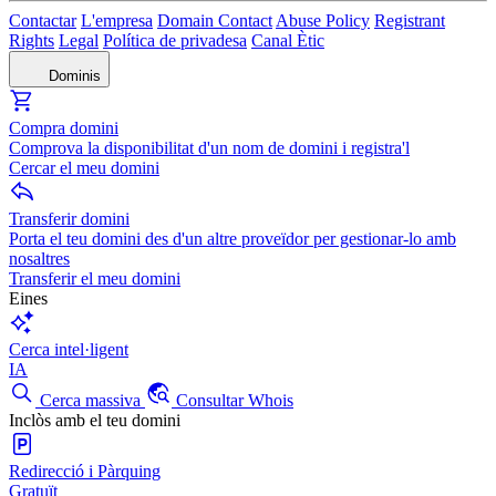
Contactar
L'empresa
Domain Contact
Abuse Policy
Registrant
Rights
Legal
Política de privadesa
Canal Ètic
Dominis
Compra domini
Comprova la disponibilitat d'un nom de domini i registra'l
Cercar el meu domini
Transferir domini
Porta el teu domini des d'un altre proveïdor per gestionar-lo amb
nosaltres
Transferir el meu domini
Eines
Cerca intel·ligent
IA
Cerca massiva
Consultar Whois
Inclòs amb el teu domini
Redirecció i Pàrquing
Gratuït