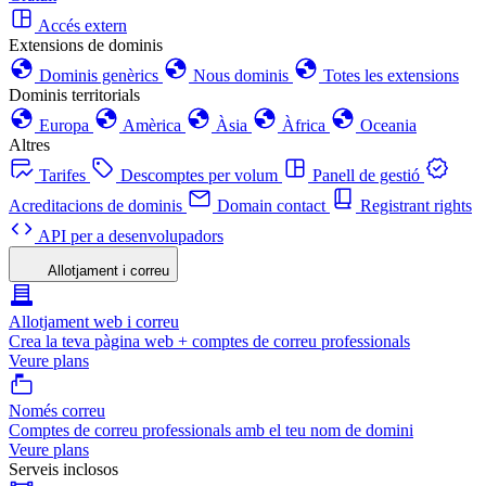
Accés extern
Extensions de dominis
Dominis genèrics
Nous dominis
Totes les extensions
Dominis territorials
Europa
Amèrica
Àsia
Àfrica
Oceania
Altres
Tarifes
Descomptes per volum
Panell de gestió
Acreditacions de dominis
Domain contact
Registrant rights
API per a desenvolupadors
Allotjament i correu
Allotjament web i correu
Crea la teva pàgina web + comptes de correu professionals
Veure plans
Només correu
Comptes de correu professionals amb el teu nom de domini
Veure plans
Serveis inclosos