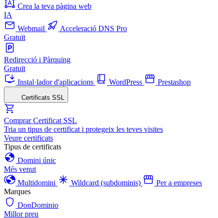
Crea la teva pàgina web
IA
Webmail
Acceleració DNS Pro
Gratuït
Redirecció i Pàrquing
Gratuït
Instal·lador d'aplicacions
WordPress
Prestashop
Certificats SSL
Comprar Certificat SSL
Tria un tipus de certificat i protegeix les teves visites
Veure certificats
Tipus de certificats
Domini únic
Més venut
Multidomini
Wildcard (subdominis)
Per a empreses
Marques
DonDominio
Millor preu