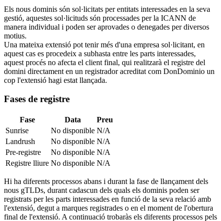
Els nous dominis són sol·licitats per entitats interessades en la seva
gestió, aquestes sol·licituds són processades per la ICANN de
manera individual i poden ser aprovades o denegades per diversos
motius.
Una mateixa extensió pot tenir més d'una empresa sol·licitant, en
aquest cas es procedeix a subhasta entre les parts interessades,
aquest procés no afecta el client final, qui realitzarà el registre del
domini directament en un registrador acreditat com DonDominio un
cop l'extensió hagi estat llançada.
Fases de registre
Fase
Data
Preu
Sunrise
No disponible
N/A
Landrush
No disponible
N/A
Pre-registre
No disponible
N/A
Registre lliure
No disponible
N/A
Hi ha diferents processos abans i durant la fase de llançament dels
nous gTLDs, durant cadascun dels quals els dominis poden ser
registrats per les parts interessades en funció de la seva relació amb
l'extensió, degut a marques registrades o en el moment de l'obertura
final de l'extensió. A continuació trobaràs els diferents processos pels