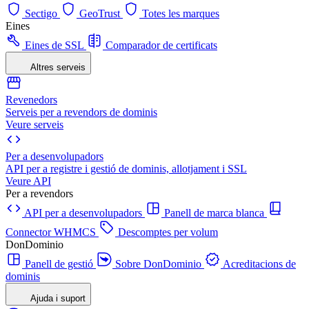
Sectigo
GeoTrust
Totes les marques
Eines
Eines de SSL
Comparador de certificats
Altres serveis
Revenedors
Serveis per a revendors de dominis
Veure serveis
Per a desenvolupadors
API per a registre i gestió de dominis, allotjament i SSL
Veure API
Per a revendors
API per a desenvolupadors
Panell de marca blanca
Connector WHMCS
Descomptes per volum
DonDominio
Panell de gestió
Sobre DonDominio
Acreditacions de
dominis
Ajuda i suport