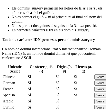
Els dominis .surgery permeten les lletres de la 'a' a la 'z', els
números '0' a '9' i el guió '-'.
No es permet el guió '-' ni al principi ni al final del nom del
domini.
No es permet dos guions '-' seguits en la 3a i 4a posició.
Es permeten caràcters IDN en els dominis .surgery.
Taula de caràcters IDN permesos per a dominis .surgery
Un nom de domini internacionalitzat o Internationalized Domain
Name (IDN) és un nom de domini d'Internet que pot contenir
caràcters no ASCII.
Unicode
Caràcter guió
Dígits (0-
Lletres (a-
Script
(-)
9)
z)
Chinese
Sí
Sí
Sí
Veure
German
Sí
Sí
Sí
Veure
French
Sí
Sí
Sí
Veure
Spanish
Sí
Sí
Sí
Veure
Arabic
Sí
Sí
Veure
Cyrillic
Sí
Sí
Veure