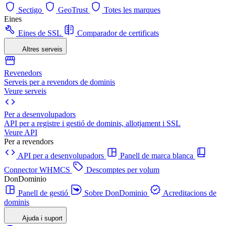
Sectigo
GeoTrust
Totes les marques
Eines
Eines de SSL
Comparador de certificats
Altres serveis
Revenedors
Serveis per a revendors de dominis
Veure serveis
Per a desenvolupadors
API per a registre i gestió de dominis, allotjament i SSL
Veure API
Per a revendors
API per a desenvolupadors
Panell de marca blanca
Connector WHMCS
Descomptes per volum
DonDominio
Panell de gestió
Sobre DonDominio
Acreditacions de
dominis
Ajuda i suport