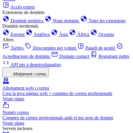
Accés extern
Extensions de dominis
Dominis genèrics
Nous dominis
Totes les extensions
Dominis territorials
Europa
Amèrica
Àsia
Àfrica
Oceania
Altres
Tarifes
Descomptes per volum
Panell de gestió
Acreditacions de dominis
Domain contact
Registrant rights
API per a desenvolupadors
Allotjament i correu
Allotjament web i correu
Crea la teva pàgina web + comptes de correu professionals
Veure plans
Només correu
Comptes de correu professionals amb el teu nom de domini
Veure plans
Serveis inclosos