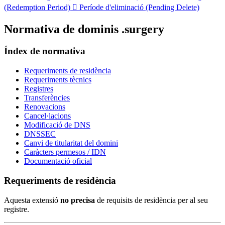
(Redemption Period)

Període d'eliminació (Pending Delete)
Normativa de dominis .surgery
Índex de normativa
Requeriments de residència
Requeriments tècnics
Registres
Transferències
Renovacions
Cancel·lacions
Modificació de DNS
DNSSEC
Canvi de titularitat del domini
Caràcters permesos / IDN
Documentació oficial
Requeriments de residència
Aquesta extensió
no precisa
de requisits de residència per al seu
registre.