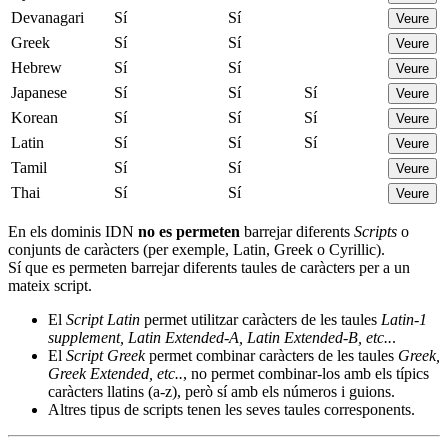
Devanagari
Sí
Sí
Veure
Greek
Sí
Sí
Veure
Hebrew
Sí
Sí
Veure
Japanese
Sí
Sí
Sí
Veure
Korean
Sí
Sí
Sí
Veure
Latin
Sí
Sí
Sí
Veure
Tamil
Sí
Sí
Veure
Thai
Sí
Sí
Veure
En els dominis IDN
no es permeten
barrejar diferents
Scripts
o
conjunts de caràcters (per exemple, Latin, Greek o Cyrillic).
Sí que es permeten barrejar diferents taules de caràcters per a un
mateix script.
El
Script Latin
permet utilitzar caràcters de les taules
Latin-1
supplement, Latin Extended-A, Latin Extended-B, etc..
.
El
Script Greek
permet combinar caràcters de les taules
Greek,
Greek Extended, etc..
, no permet combinar-los amb els típics
caràcters llatins (a-z), però sí amb els números i guions.
Altres tipus de scripts tenen les seves taules corresponents.