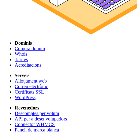
Dominis
Compra domini
Whois
Tarifes
Acreditacions
Serveis
Allotjament web
Correu electrònic
Certificats SSL
WordPress
Revenedors
Descomptes per volum
API per a desenvolupadors
Connector WHMCS
Panell de marca blanca