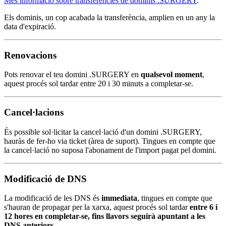
Més informació sobre transferències de dominis .SURGERY
.
Els dominis, un cop acabada la transferència, amplien en un any la
data d'expiració.
Renovacions
Pots renovar el teu domini .SURGERY en
qualsevol moment
,
aquest procés sol tardar entre 20 i 30 minuts a completar-se.
Cancel·lacions
És possible sol·licitar la cancel·lació d'un domini .SURGERY,
hauràs de fer-ho via ticket (àrea de suport). Tingues en compte que
la cancel·lació no suposa l'abonament de l'import pagat pel domini.
Modificació de DNS
La modificació de les DNS és
immediata
, tingues en compte que
s'hauran de propagar per la xarxa, aquest procés sol tardar
entre 6 i
12 hores en completar-se, fins llavors seguirà apuntant a les
DNS anteriors
.