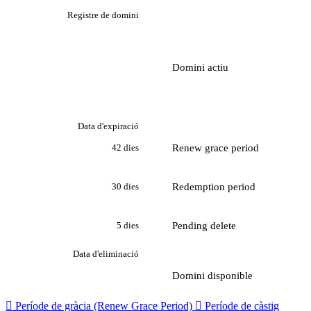
Registre de domini
Domini actiu
Data d'expiració
Renew grace period
42 dies
Redemption period
30 dies
Pending delete
5 dies
Data d'eliminació
Domini disponible

Període de gràcia (Renew Grace Period)

Període de càstig