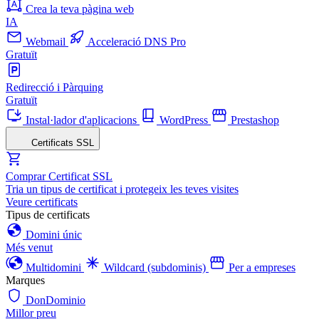
Crea la teva pàgina web
IA
Webmail
Acceleració DNS Pro
Gratuït
Redirecció i Pàrquing
Gratuït
Instal·lador d'aplicacions
WordPress
Prestashop
Certificats SSL
Comprar Certificat SSL
Tria un tipus de certificat i protegeix les teves visites
Veure certificats
Tipus de certificats
Domini únic
Més venut
Multidomini
Wildcard (subdominis)
Per a empreses
Marques
DonDominio
Millor preu