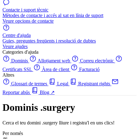
Contacte i suport tècnic
Mètodes de contacte i accés al xat en línia de suport
Veure opcions de contacte
Centre d'ajuda
Guies, preguntes freqüents i resolució de dubtes
Veure ajudes
Categories d'ajuda
Dominis
Allotjament web
Correu electrònic
Certificats SSL
Àrea de client
Facturació
Altres
Glossari de termes
Legal
Registrant rights
Reportar abús
Blog
↗
Dominis .surgery
Cerca el teu domini .surgery lliure i registra'l en uns clics!
Per només
46