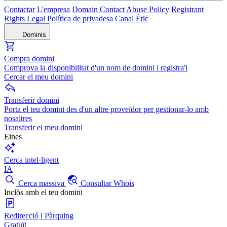
Contactar
L'empresa
Domain Contact
Abuse Policy
Registrant
Rights
Legal
Política de privadesa
Canal Ètic
Dominis
Compra domini
Comprova la disponibilitat d'un nom de domini i registra'l
Cercar el meu domini
Transferir domini
Porta el teu domini des d'un altre proveïdor per gestionar-lo amb
nosaltres
Transferir el meu domini
Eines
Cerca intel·ligent
IA
Cerca massiva
Consultar Whois
Inclòs amb el teu domini
Redirecció i Pàrquing
Gratuït