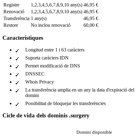
Registre
1,2,3,4,5,6,7,8,9,10 any(s)
46,95 €
Renovació
1,2,3,4,5,6,7,8,9,10 any(s)
46,95 €
Transferència
1 any(s)
46,95 €
Restore
No inclou renovació
60,00 €
Característiques
Longitud entre 1 i 63 caràcters
Suporta caràcters IDN
Permet modificació de DNS
DNSSEC
Whois Privacy
La transferència amplia en un any la data d'expiració del
domini
Possibilitat de bloquejar les transferències
Cicle de vida dels dominis .surgery
Domini disponible