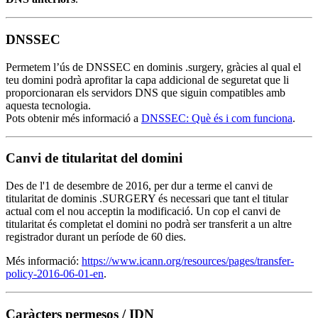
DNSSEC
Permetem l’ús de DNSSEC en dominis .surgery, gràcies al qual el
teu domini podrà aprofitar la capa addicional de seguretat que li
proporcionaran els servidors DNS que siguin compatibles amb
aquesta tecnologia.
Pots obtenir més informació a
DNSSEC: Què és i com funciona
.
Canvi de titularitat del domini
Des de l'1 de desembre de 2016, per dur a terme el canvi de
titularitat de dominis .SURGERY és necessari que tant el titular
actual com el nou acceptin la modificació. Un cop el canvi de
titularitat és completat el domini no podrà ser transferit a un altre
registrador durant un període de 60 dies.
Més informació:
https://www.icann.org/resources/pages/transfer-
policy-2016-06-01-en
.
Caràcters permesos / IDN