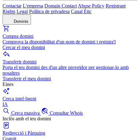
Contactar
L'empresa
Domain Contact
Abuse Policy
Registrant
Rights
Legal
Política de privadesa
Canal Ètic
Dominis
Compra domini
Comprova la disponibilitat d'un nom de domini i registra'l
Cercar el meu domini
Transferir domini
Porta el teu domini des d'un altre proveïdor per gestionar-lo amb
nosaltres
Transferir el meu domini
Eines
Cerca intel·ligent
IA
Cerca massiva
Consultar Whois
Inclòs amb el teu domini
Redirecció i Pàrquing
Gratuït