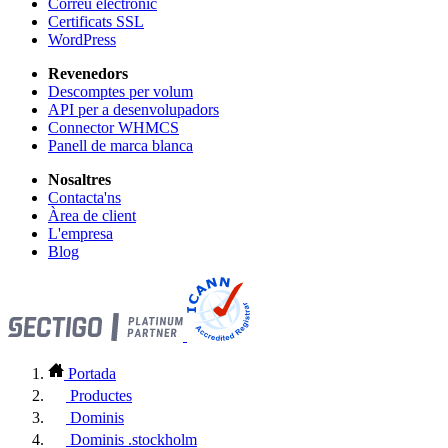
Correu electrònic
Certificats SSL
WordPress
Revenedors
Descomptes per volum
API per a desenvolupadors
Connector WHMCS
Panell de marca blanca
Nosaltres
Contacta'ns
Àrea de client
L'empresa
Blog
Portada
Productes
Dominis
Dominis .stockholm