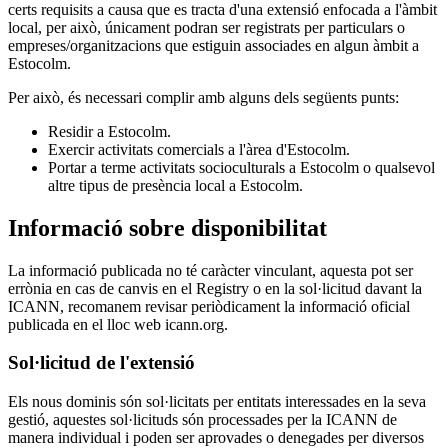
certs requisits a causa que es tracta d'una extensió enfocada a l'àmbit
local, per això, únicament podran ser registrats per particulars o
empreses/organitzacions que estiguin associades en algun àmbit a
Estocolm.
Per això, és necessari complir amb alguns dels següents punts:
Residir a Estocolm.
Exercir activitats comercials a l'àrea d'Estocolm.
Portar a terme activitats socioculturals a Estocolm o qualsevol
altre tipus de presència local a Estocolm.
Informació sobre disponibilitat
La informació publicada no té caràcter vinculant, aquesta pot ser
errònia en cas de canvis en el Registry o en la sol·licitud davant la
ICANN, recomanem revisar periòdicament la informació oficial
publicada en el lloc web icann.org.
Sol·licitud de l'extensió
Els nous dominis són sol·licitats per entitats interessades en la seva
gestió, aquestes sol·licituds són processades per la ICANN de
manera individual i poden ser aprovades o denegades per diversos