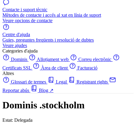
Contacte i suport tècnic
Mètodes de contacte i accés al xat en línia de suport
Veure opcions de contacte
Centre d'ajuda
Guies, preguntes freqüents i resolució de dubtes
Veure ajudes
Categories d'ajuda
Dominis
Allotjament web
Correu electrònic
Certificats SSL
Àrea de client
Facturació
Altres
Glossari de termes
Legal
Registrant rights
Reportar abús
Blog
↗
Dominis .stockholm
Estat: Delegada