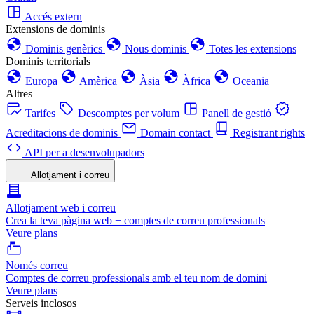
Accés extern
Extensions de dominis
Dominis genèrics
Nous dominis
Totes les extensions
Dominis territorials
Europa
Amèrica
Àsia
Àfrica
Oceania
Altres
Tarifes
Descomptes per volum
Panell de gestió
Acreditacions de dominis
Domain contact
Registrant rights
API per a desenvolupadors
Allotjament i correu
Allotjament web i correu
Crea la teva pàgina web + comptes de correu professionals
Veure plans
Només correu
Comptes de correu professionals amb el teu nom de domini
Veure plans
Serveis inclosos