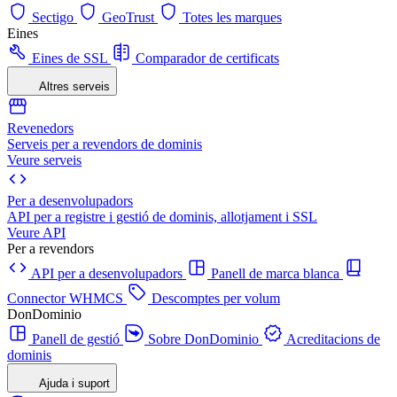
Sectigo
GeoTrust
Totes les marques
Eines
Eines de SSL
Comparador de certificats
Altres serveis
Revenedors
Serveis per a revendors de dominis
Veure serveis
Per a desenvolupadors
API per a registre i gestió de dominis, allotjament i SSL
Veure API
Per a revendors
API per a desenvolupadors
Panell de marca blanca
Connector WHMCS
Descomptes per volum
DonDominio
Panell de gestió
Sobre DonDominio
Acreditacions de
dominis
Ajuda i suport