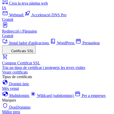
Crea la teva pàgina web
IA
Webmail
Acceleració DNS Pro
Gratuït
Redirecció i Pàrquing
Gratuït
Instal·lador d'aplicacions
WordPress
Prestashop
Certificats SSL
Comprar Certificat SSL
Tria un tipus de certificat i protegeix les teves visites
Veure certificats
Tipus de certificats
Domini únic
Més venut
Multidomini
Wildcard (subdominis)
Per a empreses
Marques
DonDominio
Millor preu