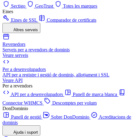
Sectigo
GeoTrust
Totes les marques
Eines
Eines de SSL
Comparador de certificats
Altres serveis
Revenedors
Serveis per a revendors de dominis
Veure serveis
Per a desenvolupadors
API per a registre i gestió de dominis, allotjament i SSL
Veure API
Per a revendors
API per a desenvolupadors
Panell de marca blanca
Connector WHMCS
Descomptes per volum
DonDominio
Panell de gestió
Sobre DonDominio
Acreditacions de
dominis
Ajuda i suport