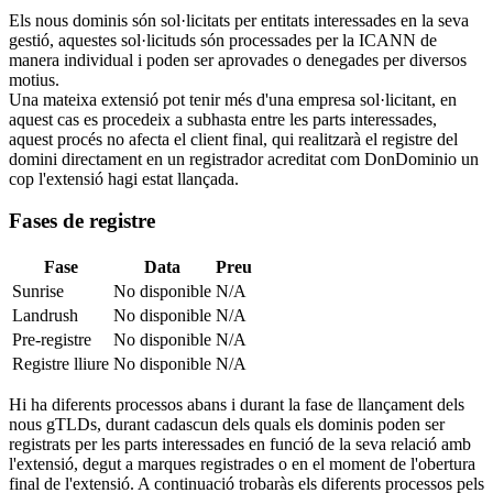
Els nous dominis són sol·licitats per entitats interessades en la seva
gestió, aquestes sol·licituds són processades per la ICANN de
manera individual i poden ser aprovades o denegades per diversos
motius.
Una mateixa extensió pot tenir més d'una empresa sol·licitant, en
aquest cas es procedeix a subhasta entre les parts interessades,
aquest procés no afecta el client final, qui realitzarà el registre del
domini directament en un registrador acreditat com DonDominio un
cop l'extensió hagi estat llançada.
Fases de registre
Fase
Data
Preu
Sunrise
No disponible
N/A
Landrush
No disponible
N/A
Pre-registre
No disponible
N/A
Registre lliure
No disponible
N/A
Hi ha diferents processos abans i durant la fase de llançament dels
nous gTLDs, durant cadascun dels quals els dominis poden ser
registrats per les parts interessades en funció de la seva relació amb
l'extensió, degut a marques registrades o en el moment de l'obertura
final de l'extensió. A continuació trobaràs els diferents processos pels