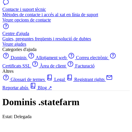
Contacte i suport tècnic
Mètodes de contacte i accés al xat en línia de suport
Veure opcions de contacte
Centre d'ajuda
Guies, preguntes freqüents i resolució de dubtes
Veure ajudes
Categories d'ajuda
Dominis
Allotjament web
Correu electrònic
Certificats SSL
Àrea de client
Facturació
Altres
Glossari de termes
Legal
Registrant rights
Reportar abús
Blog
↗
Dominis .statefarm
Estat: Delegada