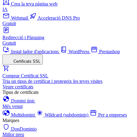
Crea la teva pàgina web
IA
Webmail
Acceleració DNS Pro
Gratuït
Redirecció i Pàrquing
Gratuït
Instal·lador d'aplicacions
WordPress
Prestashop
Certificats SSL
Comprar Certificat SSL
Tria un tipus de certificat i protegeix les teves visites
Veure certificats
Tipus de certificats
Domini únic
Més venut
Multidomini
Wildcard (subdominis)
Per a empreses
Marques
DonDominio
Millor preu