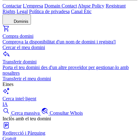
Contactar
L'empresa
Domain Contact
Abuse Policy
Registrant
Rights
Legal
Política de privadesa
Canal Ètic
Dominis
Compra domini
Comprova la disponibilitat d'un nom de domini i registra'l
Cercar el meu domini
Transferir domini
Porta el teu domini des d'un altre proveïdor per gestionar-lo amb
nosaltres
Transferir el meu domini
Eines
Cerca intel·ligent
IA
Cerca massiva
Consultar Whois
Inclòs amb el teu domini
Redirecció i Pàrquing
Gratuït