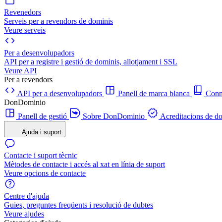
Revenedors
Serveis per a revendors de dominis
Veure serveis
Per a desenvolupadors
API per a registre i gestió de dominis, allotjament i SSL
Veure API
Per a revendors
API per a desenvolupadors
Panell de marca blanca
Con
DonDominio
Panell de gestió
Sobre DonDominio
Acreditacions de d
Ajuda i suport
Contacte i suport tècnic
Mètodes de contacte i accés al xat en línia de suport
Veure opcions de contacte
Centre d'ajuda
Guies, preguntes freqüents i resolució de dubtes
Veure ajudes