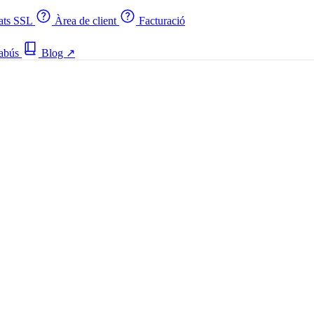
cats SSL
Àrea de client
Facturació
 abús
Blog
↗