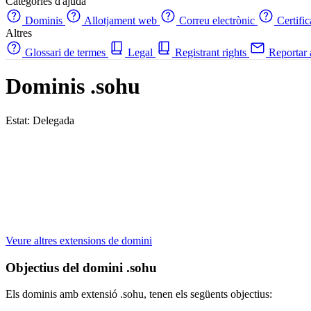
Categories d'ajuda
Dominis
Allotjament web
Correu electrònic
Certifi
Altres
Glossari de termes
Legal
Registrant rights
Reportar
Dominis .sohu
Estat: Delegada
Veure altres extensions de domini
Objectius del domini .sohu
Els dominis amb extensió .sohu, tenen els següents objectius: