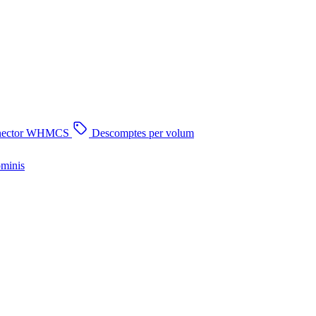
nector WHMCS
Descomptes per volum
ominis