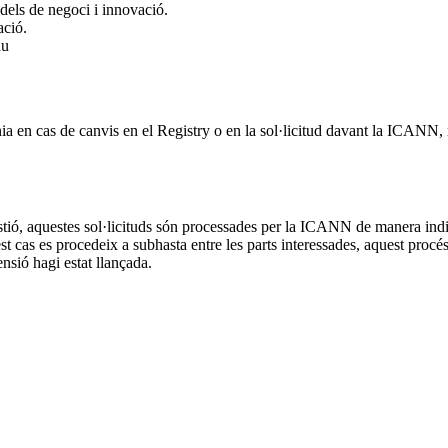
dels de negoci i innovació.
ació.
hu
nia en cas de canvis en el Registry o en la sol·licitud davant la ICANN
 gestió, aquestes sol·licituds són processades per la ICANN de manera in
 cas es procedeix a subhasta entre les parts interessades, aquest procés no
sió hagi estat llançada.