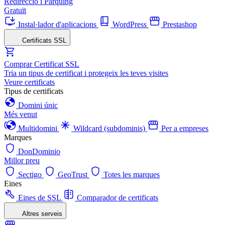
Redirecció i Pàrquing
Gratuït
Instal·lador d'aplicacions
WordPress
Prestashop
Certificats SSL
Comprar Certificat SSL
Tria un tipus de certificat i protegeix les teves visites
Veure certificats
Tipus de certificats
Domini únic
Més venut
Multidomini
Wildcard (subdominis)
Per a empreses
Marques
DonDominio
Millor preu
Sectigo
GeoTrust
Totes les marques
Eines
Eines de SSL
Comparador de certificats
Altres serveis