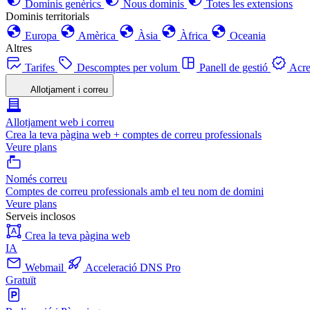
Dominis genèrics
Nous dominis
Totes les extensions
Dominis territorials
Europa
Amèrica
Àsia
Àfrica
Oceania
Altres
Tarifes
Descomptes per volum
Panell de gestió
Acre
Allotjament i correu
Allotjament web i correu
Crea la teva pàgina web + comptes de correu professionals
Veure plans
Només correu
Comptes de correu professionals amb el teu nom de domini
Veure plans
Serveis inclosos
Crea la teva pàgina web
IA
Webmail
Acceleració DNS Pro
Gratuït