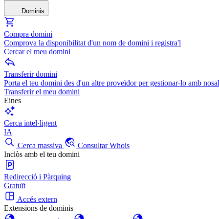
Dominis
Compra domini
Comprova la disponibilitat d'un nom de domini i registra'l
Cercar el meu domini
Transferir domini
Porta el teu domini des d'un altre proveïdor per gestionar-lo amb nosal
Transferir el meu domini
Eines
Cerca intel·ligent
IA
Cerca massiva
Consultar Whois
Inclòs amb el teu domini
Redirecció i Pàrquing
Gratuït
Accés extern
Extensions de dominis