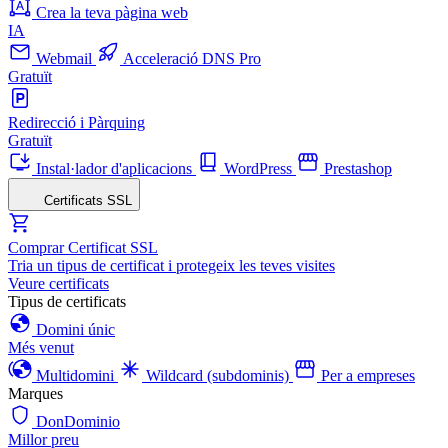
Crea la teva pàgina web
IA
Webmail
Acceleració DNS Pro
Gratuït
Redirecció i Pàrquing
Gratuït
Instal·lador d'aplicacions
WordPress
Prestashop
Certificats SSL
Comprar Certificat SSL
Tria un tipus de certificat i protegeix les teves visites
Veure certificats
Tipus de certificats
Domini únic
Més venut
Multidomini
Wildcard (subdominis)
Per a empreses
Marques
DonDominio
Millor preu