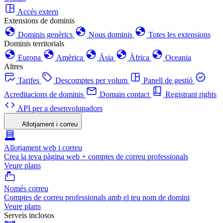
Accés extern
Extensions de dominis
Dominis genèrics
Nous dominis
Totes les extensions
Dominis territorials
Europa
Amèrica
Àsia
Àfrica
Oceania
Altres
Tarifes
Descomptes per volum
Panell de gestió
Acreditacions de dominis
Domain contact
Registrant rights
API per a desenvolupadors
Allotjament i correu
Allotjament web i correu
Crea la teva pàgina web + comptes de correu professionals
Veure plans
Només correu
Comptes de correu professionals amb el teu nom de domini
Veure plans
Serveis inclosos