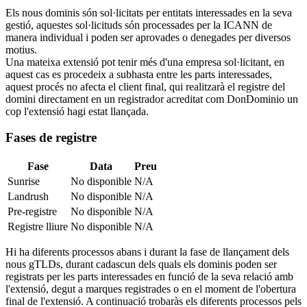
Els nous dominis són sol·licitats per entitats interessades en la seva
gestió, aquestes sol·licituds són processades per la ICANN de
manera individual i poden ser aprovades o denegades per diversos
motius.
Una mateixa extensió pot tenir més d'una empresa sol·licitant, en
aquest cas es procedeix a subhasta entre les parts interessades,
aquest procés no afecta el client final, qui realitzarà el registre del
domini directament en un registrador acreditat com DonDominio un
cop l'extensió hagi estat llançada.
Fases de registre
Fase
Data
Preu
Sunrise
No disponible
N/A
Landrush
No disponible
N/A
Pre-registre
No disponible
N/A
Registre lliure
No disponible
N/A
Hi ha diferents processos abans i durant la fase de llançament dels
nous gTLDs, durant cadascun dels quals els dominis poden ser
registrats per les parts interessades en funció de la seva relació amb
l'extensió, degut a marques registrades o en el moment de l'obertura
final de l'extensió. A continuació trobaràs els diferents processos pels