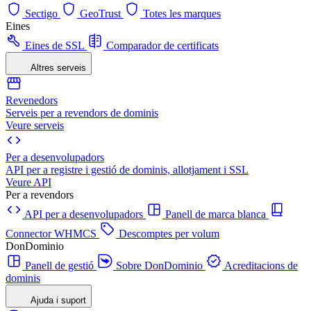
Sectigo
GeoTrust
Totes les marques
Eines
Eines de SSL
Comparador de certificats
Altres serveis
Revenedors
Serveis per a revendors de dominis
Veure serveis
Per a desenvolupadors
API per a registre i gestió de dominis, allotjament i SSL
Veure API
Per a revendors
API per a desenvolupadors
Panell de marca blanca
Connector WHMCS
Descomptes per volum
DonDominio
Panell de gestió
Sobre DonDominio
Acreditacions de
dominis
Ajuda i suport