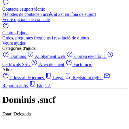
Contacte i suport tècnic
Mètodes de contacte i accés al xat en línia de suport
Veure opcions de contacte
Centre d'ajuda
Guies, preguntes freqüents i resolució de dubtes
Veure ajudes
Categories d'ajuda
Dominis
Allotjament web
Correu electrònic
Certificats SSL
Àrea de client
Facturació
Altres
Glossari de termes
Legal
Registrant rights
Reportar abús
Blog
↗
Dominis .sncf
Estat: Delegada