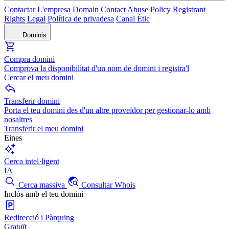
Contactar
L'empresa
Domain Contact
Abuse Policy
Registrant
Rights
Legal
Política de privadesa
Canal Ètic
Dominis
Compra domini
Comprova la disponibilitat d'un nom de domini i registra'l
Cercar el meu domini
Transferir domini
Porta el teu domini des d'un altre proveïdor per gestionar-lo amb
nosaltres
Transferir el meu domini
Eines
Cerca intel·ligent
IA
Cerca massiva
Consultar Whois
Inclòs amb el teu domini
Redirecció i Pàrquing
Gratuït