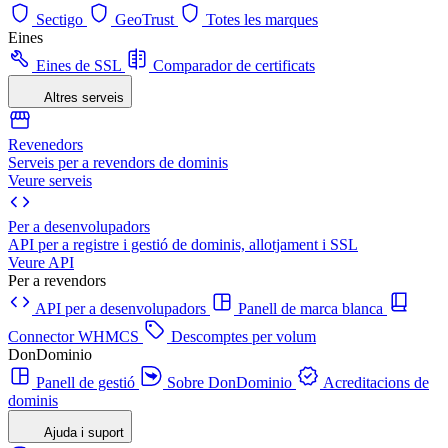
Sectigo
GeoTrust
Totes les marques
Eines
Eines de SSL
Comparador de certificats
Altres serveis
Revenedors
Serveis per a revendors de dominis
Veure serveis
Per a desenvolupadors
API per a registre i gestió de dominis, allotjament i SSL
Veure API
Per a revendors
API per a desenvolupadors
Panell de marca blanca
Connector WHMCS
Descomptes per volum
DonDominio
Panell de gestió
Sobre DonDominio
Acreditacions de
dominis
Ajuda i suport