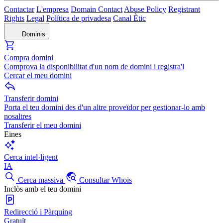
Contactar
L'empresa
Domain Contact
Abuse Policy
Registrant
Rights
Legal
Política de privadesa
Canal Ètic
Dominis
Compra domini
Comprova la disponibilitat d'un nom de domini i registra'l
Cercar el meu domini
Transferir domini
Porta el teu domini des d'un altre proveïdor per gestionar-lo amb
nosaltres
Transferir el meu domini
Eines
Cerca intel·ligent
IA
Cerca massiva
Consultar Whois
Inclòs amb el teu domini
Redirecció i Pàrquing
Gratuït