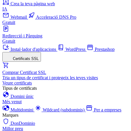
Crea la teva pàgina web
IA
Webmail
Acceleració DNS Pro
Gratuït
Redirecció i Pàrquing
Gratuït
Instal·lador d'aplicacions
WordPress
Prestashop
Certificats SSL
Comprar Certificat SSL
Tria un tipus de certificat i protegeix les teves visites
Veure certificats
Tipus de certificats
Domini únic
Més venut
Multidomini
Wildcard (subdominis)
Per a empreses
Marques
DonDominio
Millor preu