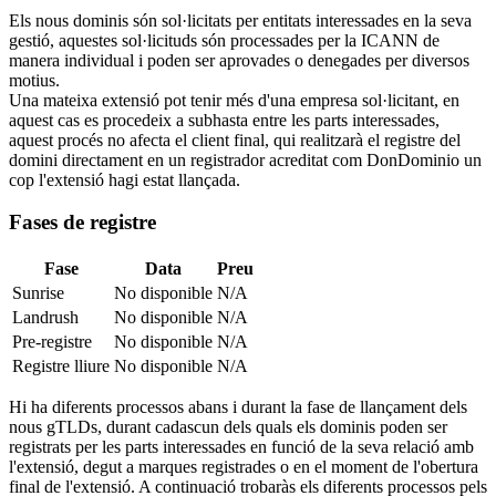
Els nous dominis són sol·licitats per entitats interessades en la seva
gestió, aquestes sol·licituds són processades per la ICANN de
manera individual i poden ser aprovades o denegades per diversos
motius.
Una mateixa extensió pot tenir més d'una empresa sol·licitant, en
aquest cas es procedeix a subhasta entre les parts interessades,
aquest procés no afecta el client final, qui realitzarà el registre del
domini directament en un registrador acreditat com DonDominio un
cop l'extensió hagi estat llançada.
Fases de registre
Fase
Data
Preu
Sunrise
No disponible
N/A
Landrush
No disponible
N/A
Pre-registre
No disponible
N/A
Registre lliure
No disponible
N/A
Hi ha diferents processos abans i durant la fase de llançament dels
nous gTLDs, durant cadascun dels quals els dominis poden ser
registrats per les parts interessades en funció de la seva relació amb
l'extensió, degut a marques registrades o en el moment de l'obertura
final de l'extensió. A continuació trobaràs els diferents processos pels