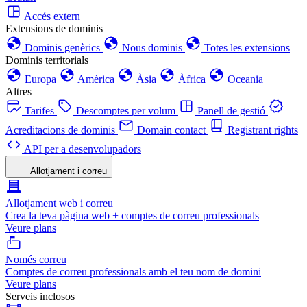
Accés extern
Extensions de dominis
Dominis genèrics
Nous dominis
Totes les extensions
Dominis territorials
Europa
Amèrica
Àsia
Àfrica
Oceania
Altres
Tarifes
Descomptes per volum
Panell de gestió
Acreditacions de dominis
Domain contact
Registrant rights
API per a desenvolupadors
Allotjament i correu
Allotjament web i correu
Crea la teva pàgina web + comptes de correu professionals
Veure plans
Només correu
Comptes de correu professionals amb el teu nom de domini
Veure plans
Serveis inclosos