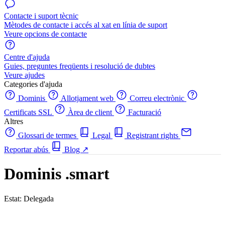
Contacte i suport tècnic
Mètodes de contacte i accés al xat en línia de suport
Veure opcions de contacte
Centre d'ajuda
Guies, preguntes freqüents i resolució de dubtes
Veure ajudes
Categories d'ajuda
Dominis
Allotjament web
Correu electrònic
Certificats SSL
Àrea de client
Facturació
Altres
Glossari de termes
Legal
Registrant rights
Reportar abús
Blog
↗
Dominis .smart
Estat: Delegada