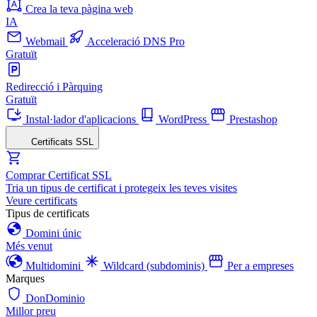
Crea la teva pàgina web
IA
Webmail
Acceleració DNS Pro
Gratuït
Redirecció i Pàrquing
Gratuït
Instal·lador d'aplicacions
WordPress
Prestashop
Certificats SSL
Comprar Certificat SSL
Tria un tipus de certificat i protegeix les teves visites
Veure certificats
Tipus de certificats
Domini únic
Més venut
Multidomini
Wildcard (subdominis)
Per a empreses
Marques
DonDominio
Millor preu