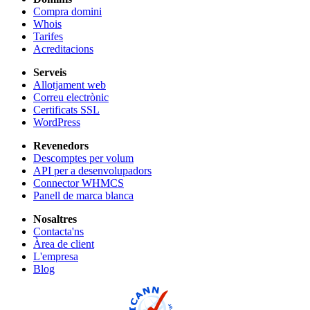
Compra domini
Whois
Tarifes
Acreditacions
Serveis
Allotjament web
Correu electrònic
Certificats SSL
WordPress
Revenedors
Descomptes per volum
API per a desenvolupadors
Connector WHMCS
Panell de marca blanca
Nosaltres
Contacta'ns
Àrea de client
L'empresa
Blog