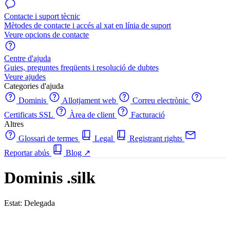
Contacte i suport tècnic
Mètodes de contacte i accés al xat en línia de suport
Veure opcions de contacte
Centre d'ajuda
Guies, preguntes freqüents i resolució de dubtes
Veure ajudes
Categories d'ajuda
Dominis
Allotjament web
Correu electrònic
Certificats SSL
Àrea de client
Facturació
Altres
Glossari de termes
Legal
Registrant rights
Reportar abús
Blog
↗
Dominis .silk
Estat: Delegada