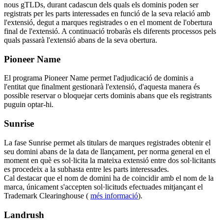
nous gTLDs, durant cadascun dels quals els dominis poden ser
registrats per les parts interessades en funció de la seva relació amb
l'extensió, degut a marques registrades o en el moment de l'obertura
final de l'extensió. A continuació trobaràs els diferents processos pels
quals passarà l'extensió abans de la seva obertura.
Pioneer Name
El programa Pioneer Name permet l'adjudicació de dominis a
l'entitat que finalment gestionarà l'extensió, d'aquesta manera és
possible reservar o bloquejar certs dominis abans que els registrants
puguin optar-hi.
Sunrise
La fase Sunrise permet als titulars de marques registrades obtenir el
seu domini abans de la data de llançament, per norma general en el
moment en què es sol·licita la mateixa extensió entre dos sol·licitants
es procedeix a la subhasta entre les parts interessades.
Cal destacar que el nom de domini ha de coincidir amb el nom de la
marca, únicament s'accepten sol·licituds efectuades mitjançant el
Trademark Clearinghouse (
més informació
).
Landrush