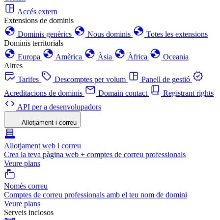
Accés extern
Extensions de dominis
Dominis genèrics
Nous dominis
Totes les extensions
Dominis territorials
Europa
Amèrica
Àsia
Àfrica
Oceania
Altres
Tarifes
Descomptes per volum
Panell de gestió
Acreditacions de dominis
Domain contact
Registrant rights
API per a desenvolupadors
Allotjament i correu
Allotjament web i correu
Crea la teva pàgina web + comptes de correu professionals
Veure plans
Només correu
Comptes de correu professionals amb el teu nom de domini
Veure plans
Serveis inclosos