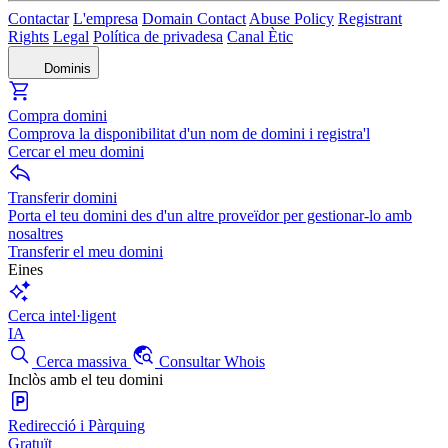
Contactar
L'empresa
Domain Contact
Abuse Policy
Registrant
Rights
Legal
Política de privadesa
Canal Ètic
Dominis
Compra domini
Comprova la disponibilitat d'un nom de domini i registra'l
Cercar el meu domini
Transferir domini
Porta el teu domini des d'un altre proveïdor per gestionar-lo amb
nosaltres
Transferir el meu domini
Eines
Cerca intel·ligent
IA
Cerca massiva
Consultar Whois
Inclòs amb el teu domini
Redirecció i Pàrquing
Gratuït