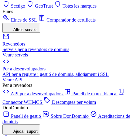
Sectigo
GeoTrust
Totes les marques
Eines
Eines de SSL
Comparador de certificats
Altres serveis
Revenedors
Serveis per a revendors de dominis
Veure serveis
Per a desenvolupadors
API per a registre i gestió de dominis, allotjament i SSL
Veure API
Per a revendors
API per a desenvolupadors
Panell de marca blanca
Connector WHMCS
Descomptes per volum
DonDominio
Panell de gestió
Sobre DonDominio
Acreditacions de
dominis
Ajuda i suport