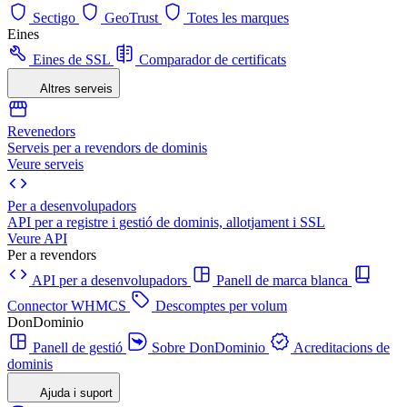
Sectigo
GeoTrust
Totes les marques
Eines
Eines de SSL
Comparador de certificats
Altres serveis
Revenedors
Serveis per a revendors de dominis
Veure serveis
Per a desenvolupadors
API per a registre i gestió de dominis, allotjament i SSL
Veure API
Per a revendors
API per a desenvolupadors
Panell de marca blanca
Connector WHMCS
Descomptes per volum
DonDominio
Panell de gestió
Sobre DonDominio
Acreditacions de
dominis
Ajuda i suport