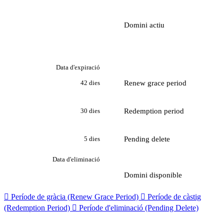
Domini actiu
Data d'expiració
Renew grace period
42 dies
Redemption period
30 dies
Pending delete
5 dies
Data d'eliminació
Domini disponible

Període de gràcia (Renew Grace Period)

Període de càstig
(Redemption Period)

Període d'eliminació (Pending Delete)