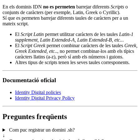
En els dominis IDN
no es permeten
barrejar diferents
Scripts
o
conjunts de caràcters (per exemple, Latin, Greek o Cyrillic).
Sí que es permeten barrejar diferents taules de caràcters per a un
mateix script.
El
Script Latin
permet utilitzar caràcters de les taules
Latin-1
supplement, Latin Extended-A, Latin Extended-B, etc..
.
El
Script Greek
permet combinar caràcters de les taules
Greek,
Greek Extended, etc..
, no permet combinar-los amb els típics
caràcters llatins (a-z), però sí amb els números i guions.
Altres tipus de scripts tenen les seves taules corresponents.
Documentació oficial
Identity Digital policies
Identity Digital Privacy Policy
Preguntes freqüents
Com puc registrar un domini .sh?
↓