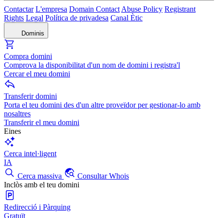
Contactar
L'empresa
Domain Contact
Abuse Policy
Registrant
Rights
Legal
Política de privadesa
Canal Ètic
Dominis
Compra domini
Comprova la disponibilitat d'un nom de domini i registra'l
Cercar el meu domini
Transferir domini
Porta el teu domini des d'un altre proveïdor per gestionar-lo amb
nosaltres
Transferir el meu domini
Eines
Cerca intel·ligent
IA
Cerca massiva
Consultar Whois
Inclòs amb el teu domini
Redirecció i Pàrquing
Gratuït