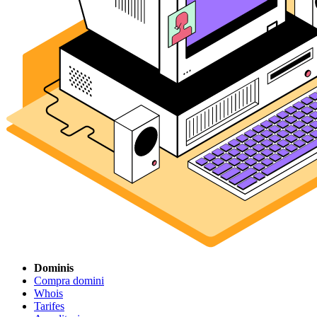
Dominis
Compra domini
Whois
Tarifes