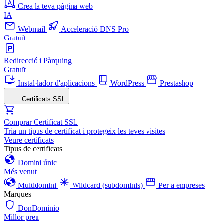
Crea la teva pàgina web
IA
Webmail
Acceleració DNS Pro
Gratuït
Redirecció i Pàrquing
Gratuït
Instal·lador d'aplicacions
WordPress
Prestashop
Certificats SSL
Comprar Certificat SSL
Tria un tipus de certificat i protegeix les teves visites
Veure certificats
Tipus de certificats
Domini únic
Més venut
Multidomini
Wildcard (subdominis)
Per a empreses
Marques
DonDominio
Millor preu