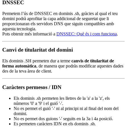
DNSSEC
Permetem l’ús de DNSSEC en dominis .sh, gràcies al qual el teu
domini podrà aprofitar la capa addicional de seguretat que li
proporcionaran els servidors DNS que siguin compatibles amb
aquesta tecnologia.
Pots obtenir més informació a
DNSSEC: Què és i com funciona
.
Canvi de titularitat del domini
Els dominis .SH permeten dur a terme
canvis de titularitat de
forma automàtica
, de manera que podràs modificar aquestes dades
des de la teva àrea de client.
Caràcters permesos / IDN
Els dominis .sh permeten les lletres de la 'a' a la 'z', els
números '0' a '9' i el guió '-'.
No es permet el guió '-' ni al principi ni al final del nom del
domini.
No es permet dos guions '-' seguits en la 3a i 4a posició.
Es permeten caràcters IDN en els dominis .sh.