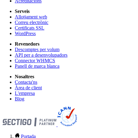
Acreditacions
Serveis
Allotjament web
Correu electrònic
Certificats SSL
WordPress
Revenedors
Descomptes per volum
API per a desenvolupadors
Connector WHMCS
Panell de marca blanca
Nosaltres
Contacta'ns
Àrea de client
L'empresa
Blog
Portada