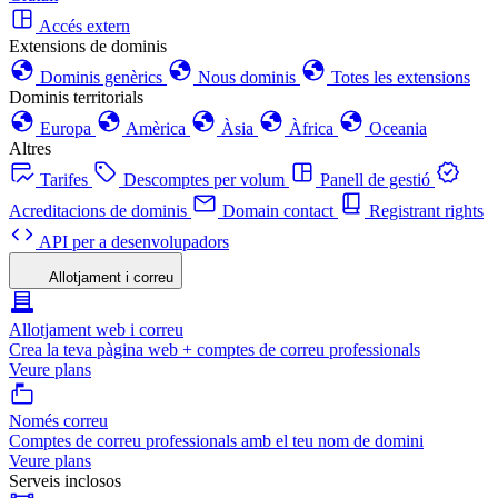
Accés extern
Extensions de dominis
Dominis genèrics
Nous dominis
Totes les extensions
Dominis territorials
Europa
Amèrica
Àsia
Àfrica
Oceania
Altres
Tarifes
Descomptes per volum
Panell de gestió
Acreditacions de dominis
Domain contact
Registrant rights
API per a desenvolupadors
Allotjament i correu
Allotjament web i correu
Crea la teva pàgina web + comptes de correu professionals
Veure plans
Només correu
Comptes de correu professionals amb el teu nom de domini
Veure plans
Serveis inclosos