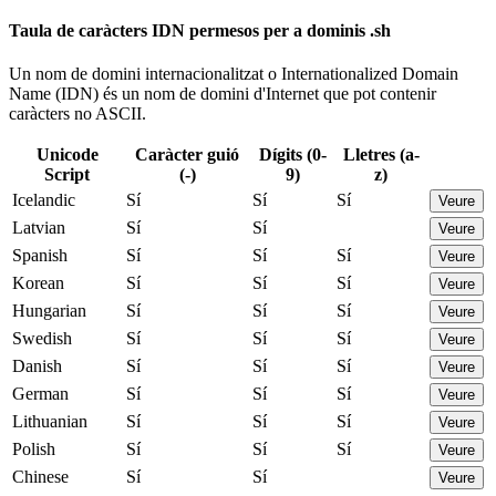
Taula de caràcters IDN permesos per a dominis .sh
Un nom de domini internacionalitzat o Internationalized Domain
Name (IDN) és un nom de domini d'Internet que pot contenir
caràcters no ASCII.
Unicode
Caràcter guió
Dígits (0-
Lletres (a-
Script
(-)
9)
z)
Icelandic
Sí
Sí
Sí
Veure
Latvian
Sí
Sí
Veure
Spanish
Sí
Sí
Sí
Veure
Korean
Sí
Sí
Sí
Veure
Hungarian
Sí
Sí
Sí
Veure
Swedish
Sí
Sí
Sí
Veure
Danish
Sí
Sí
Sí
Veure
German
Sí
Sí
Sí
Veure
Lithuanian
Sí
Sí
Sí
Veure
Polish
Sí
Sí
Sí
Veure
Chinese
Sí
Sí
Veure