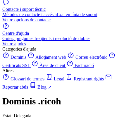
Contacte i suport tècnic
Mètodes de contacte i accés al xat en línia de suport
Veure opcions de contacte
Centre d'ajuda
Guies, preguntes freqüents i resolució de dubtes
Veure ajudes
Categories d'ajuda
Dominis
Allotjament web
Correu electrònic
Certificats SSL
Àrea de client
Facturació
Altres
Glossari de termes
Legal
Registrant rights
Reportar abús
Blog
↗
Dominis .ricoh
Estat: Delegada