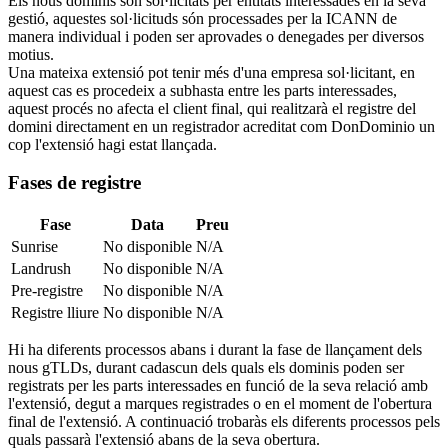
Els nous dominis són sol·licitats per entitats interessades en la seva
gestió, aquestes sol·licituds són processades per la ICANN de
manera individual i poden ser aprovades o denegades per diversos
motius.
Una mateixa extensió pot tenir més d'una empresa sol·licitant, en
aquest cas es procedeix a subhasta entre les parts interessades,
aquest procés no afecta el client final, qui realitzarà el registre del
domini directament en un registrador acreditat com DonDominio un
cop l'extensió hagi estat llançada.
Fases de registre
Fase
Data
Preu
Sunrise
No disponible
N/A
Landrush
No disponible
N/A
Pre-registre
No disponible
N/A
Registre lliure
No disponible
N/A
Hi ha diferents processos abans i durant la fase de llançament dels
nous gTLDs, durant cadascun dels quals els dominis poden ser
registrats per les parts interessades en funció de la seva relació amb
l'extensió, degut a marques registrades o en el moment de l'obertura
final de l'extensió. A continuació trobaràs els diferents processos pels
quals passarà l'extensió abans de la seva obertura.