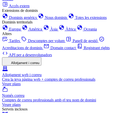
Accés extern
Extensions de dominis
Dominis genèrics
Nous dominis
Totes les extensions
Dominis territorials
Europa
Amèrica
Àsia
Àfrica
Oceania
Altres
Tarifes
Descomptes per volum
Panell de gestió
Acreditacions de dominis
Domain contact
Registrant rights
API per a desenvolupadors
Allotjament i correu
Allotjament web i correu
Crea la teva pàgina web + comptes de correu professionals
Veure plans
Només correu
Comptes de correu professionals amb el teu nom de domini
Veure plans
Serveis inclosos