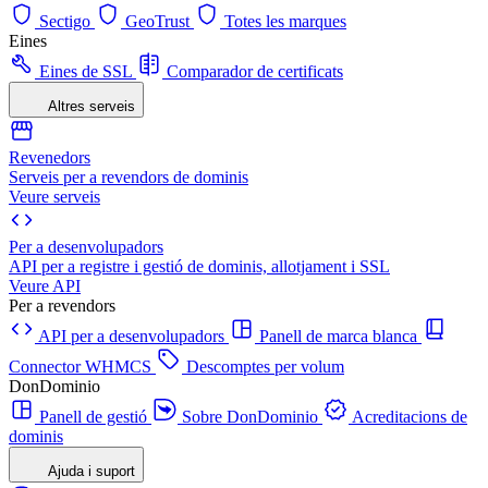
Sectigo
GeoTrust
Totes les marques
Eines
Eines de SSL
Comparador de certificats
Altres serveis
Revenedors
Serveis per a revendors de dominis
Veure serveis
Per a desenvolupadors
API per a registre i gestió de dominis, allotjament i SSL
Veure API
Per a revendors
API per a desenvolupadors
Panell de marca blanca
Connector WHMCS
Descomptes per volum
DonDominio
Panell de gestió
Sobre DonDominio
Acreditacions de
dominis
Ajuda i suport