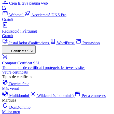
Crea la teva pàgina web
IA
Webmail
Acceleració DNS Pro
Gratuït
Redirecció i Pàrquing
Gratuït
Instal·lador d'aplicacions
WordPress
Prestashop
Certificats SSL
Comprar Certificat SSL
Tria un tipus de certificat i protegeix les teves visites
Veure certificats
Tipus de certificats
Domini únic
Més venut
Multidomini
Wildcard (subdominis)
Per a empreses
Marques
DonDominio
Millor preu