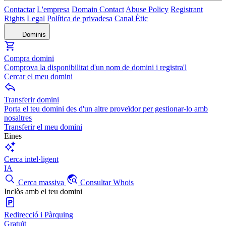
Contactar
L'empresa
Domain Contact
Abuse Policy
Registrant
Rights
Legal
Política de privadesa
Canal Ètic
Dominis
Compra domini
Comprova la disponibilitat d'un nom de domini i registra'l
Cercar el meu domini
Transferir domini
Porta el teu domini des d'un altre proveïdor per gestionar-lo amb
nosaltres
Transferir el meu domini
Eines
Cerca intel·ligent
IA
Cerca massiva
Consultar Whois
Inclòs amb el teu domini
Redirecció i Pàrquing
Gratuït