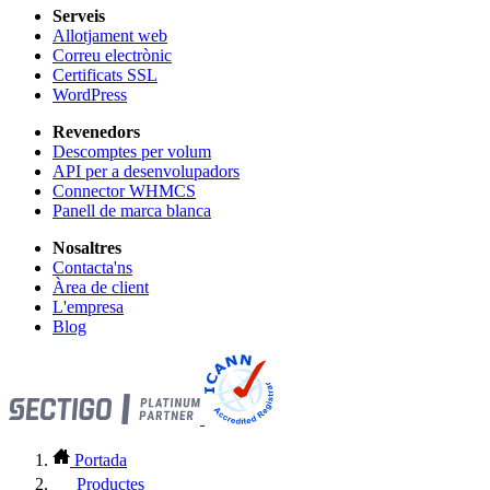
Serveis
Allotjament web
Correu electrònic
Certificats SSL
WordPress
Revenedors
Descomptes per volum
API per a desenvolupadors
Connector WHMCS
Panell de marca blanca
Nosaltres
Contacta'ns
Àrea de client
L'empresa
Blog
Portada
Productes