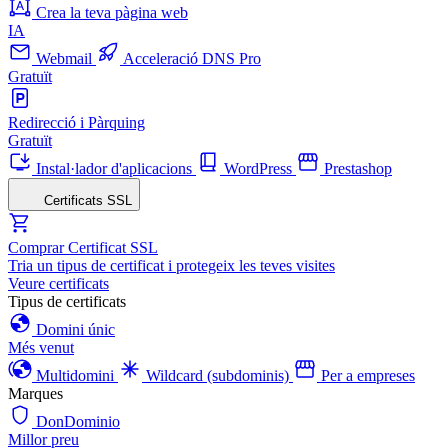
Crea la teva pàgina web
IA
Webmail
Acceleració DNS Pro
Gratuït
Redirecció i Pàrquing
Gratuït
Instal·lador d'aplicacions
WordPress
Prestashop
Certificats SSL
Comprar Certificat SSL
Tria un tipus de certificat i protegeix les teves visites
Veure certificats
Tipus de certificats
Domini únic
Més venut
Multidomini
Wildcard (subdominis)
Per a empreses
Marques
DonDominio
Millor preu