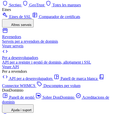
Sectigo
GeoTrust
Totes les marques
Eines
Eines de SSL
Comparador de certificats
Altres serveis
Revenedors
Serveis per a revendors de dominis
Veure serveis
Per a desenvolupadors
API per a registre i gestió de dominis, allotjament i SSL
Veure API
Per a revendors
API per a desenvolupadors
Panell de marca blanca
Connector WHMCS
Descomptes per volum
DonDominio
Panell de gestió
Sobre DonDominio
Acreditacions de
dominis
Ajuda i suport