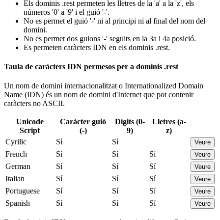
Els dominis .rest permeten les lletres de la 'a' a la 'z', els
números '0' a '9' i el guió '-'.
No es permet el guió '-' ni al principi ni al final del nom del
domini.
No es permet dos guions '-' seguits en la 3a i 4a posició.
Es permeten caràcters IDN en els dominis .rest.
Taula de caràcters IDN permesos per a dominis .rest
Un nom de domini internacionalitzat o Internationalized Domain
Name (IDN) és un nom de domini d'Internet que pot contenir
caràcters no ASCII.
Unicode
Caràcter guió
Dígits (0-
Lletres (a-
Script
(-)
9)
z)
Cyrilic
Sí
Sí
Veure
French
Sí
Sí
Sí
Veure
German
Sí
Sí
Sí
Veure
Italian
Sí
Sí
Sí
Veure
Portuguese
Sí
Sí
Sí
Veure
Spanish
Sí
Sí
Sí
Veure