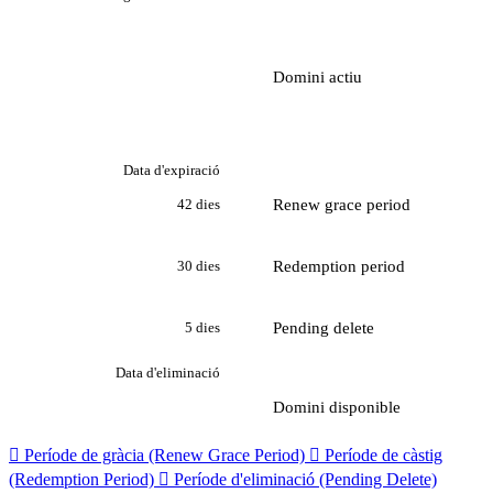
Domini actiu
Data d'expiració
Renew grace period
42 dies
Redemption period
30 dies
Pending delete
5 dies
Data d'eliminació
Domini disponible

Període de gràcia (Renew Grace Period)

Període de càstig
(Redemption Period)

Període d'eliminació (Pending Delete)