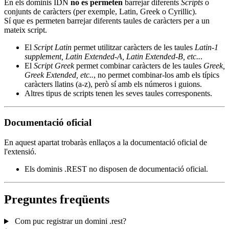
En els dominis IDN
no es permeten
barrejar diferents
Scripts
o
conjunts de caràcters (per exemple, Latin, Greek o Cyrillic).
Sí que es permeten barrejar diferents taules de caràcters per a un
mateix script.
El
Script Latin
permet utilitzar caràcters de les taules
Latin-1
supplement, Latin Extended-A, Latin Extended-B, etc..
.
El
Script Greek
permet combinar caràcters de les taules
Greek,
Greek Extended, etc..
, no permet combinar-los amb els típics
caràcters llatins (a-z), però sí amb els números i guions.
Altres tipus de scripts tenen les seves taules corresponents.
Documentació oficial
En aquest apartat trobaràs enllaços a la documentació oficial de
l'extensió.
Els dominis .REST no disposen de documentació oficial.
Preguntes freqüents
Com puc registrar un domini .rest?