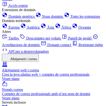
Accés extern
Extensions de dominis
Dominis genèrics
Nous dominis
Totes les extensions
Dominis territorials
Europa
Amèrica
Àsia
Àfrica
Oceania
Altres
Tarifes
Descomptes per volum
Panell de gestió
Acreditacions de dominis
Domain contact
Registrant rights
API per a desenvolupadors
Allotjament i correu
Allotjament web i correu
Crea la teva pàgina web + comptes de correu professionals
Veure plans
Només correu
Comptes de correu professionals amb el teu nom de domini
Veure plans
Serveis inclosos