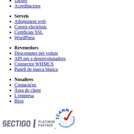
Tarifes
Acreditacions
Serveis
Allotjament web
Correu electrònic
Certificats SSL
WordPress
Revenedors
Descomptes per volum
API per a desenvolupadors
Connector WHMCS
Panell de marca blanca
Nosaltres
Contacta'ns
Àrea de client
L'empresa
Blog