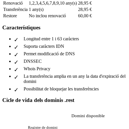
Renovació
1,2,3,4,5,6,7,8,9,10 any(s)
28,95 €
Transferència
1 any(s)
28,95 €
Restore
No inclou renovació
60,00 €
Característiques
Longitud entre 1 i 63 caràcters
Suporta caràcters IDN
Permet modificació de DNS
DNSSEC
Whois Privacy
La transferència amplia en un any la data d'expiració del
domini
Possibilitat de bloquejar les transferències
Cicle de vida dels dominis .rest
Domini disponible
Registre de domini