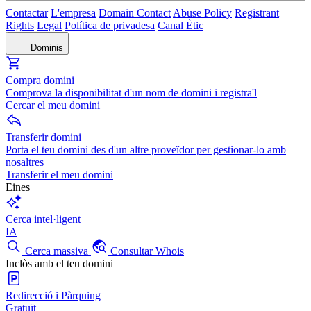
Contactar
L'empresa
Domain Contact
Abuse Policy
Registrant
Rights
Legal
Política de privadesa
Canal Ètic
Dominis
Compra domini
Comprova la disponibilitat d'un nom de domini i registra'l
Cercar el meu domini
Transferir domini
Porta el teu domini des d'un altre proveïdor per gestionar-lo amb
nosaltres
Transferir el meu domini
Eines
Cerca intel·ligent
IA
Cerca massiva
Consultar Whois
Inclòs amb el teu domini
Redirecció i Pàrquing
Gratuït