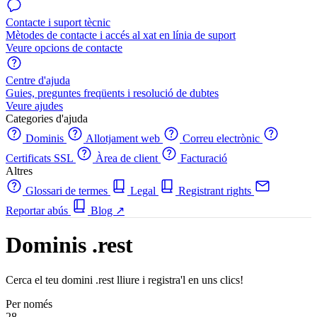
Contacte i suport tècnic
Mètodes de contacte i accés al xat en línia de suport
Veure opcions de contacte
Centre d'ajuda
Guies, preguntes freqüents i resolució de dubtes
Veure ajudes
Categories d'ajuda
Dominis
Allotjament web
Correu electrònic
Certificats SSL
Àrea de client
Facturació
Altres
Glossari de termes
Legal
Registrant rights
Reportar abús
Blog
↗
Dominis .rest
Cerca el teu domini .rest lliure i registra'l en uns clics!
Per només
28