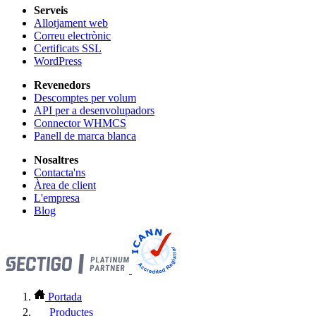
Serveis
Allotjament web
Correu electrònic
Certificats SSL
WordPress
Revenedors
Descomptes per volum
API per a desenvolupadors
Connector WHMCS
Panell de marca blanca
Nosaltres
Contacta'ns
Àrea de client
L'empresa
Blog
Portada
Productes