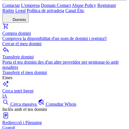
Contactar
L'empresa
Domain Contact
Abuse Policy
Registrant
Rights
Legal
Política de privadesa
Canal Ètic
Dominis
Compra domini
Comprova la disponibilitat d'un nom de domini i registra'l
Cercar el meu domini
Transferir domini
Porta el teu domini des d'un altre proveïdor per gestionar-lo amb
nosaltres
Transferir el meu domini
Eines
Cerca intel·ligent
IA
Cerca massiva
Consultar Whois
Inclòs amb el teu domini
Redirecció i Pàrquing
Gratuït