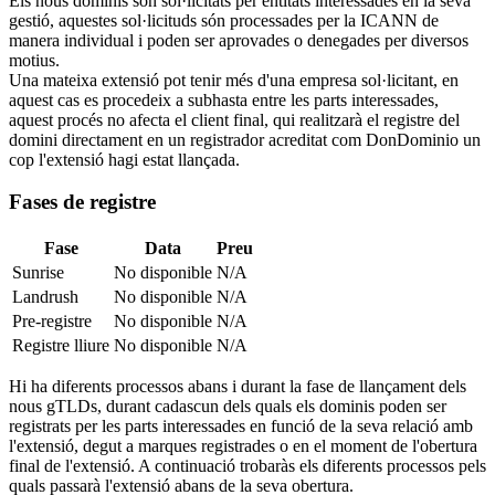
Els nous dominis són sol·licitats per entitats interessades en la seva
gestió, aquestes sol·licituds són processades per la ICANN de
manera individual i poden ser aprovades o denegades per diversos
motius.
Una mateixa extensió pot tenir més d'una empresa sol·licitant, en
aquest cas es procedeix a subhasta entre les parts interessades,
aquest procés no afecta el client final, qui realitzarà el registre del
domini directament en un registrador acreditat com DonDominio un
cop l'extensió hagi estat llançada.
Fases de registre
Fase
Data
Preu
Sunrise
No disponible
N/A
Landrush
No disponible
N/A
Pre-registre
No disponible
N/A
Registre lliure
No disponible
N/A
Hi ha diferents processos abans i durant la fase de llançament dels
nous gTLDs, durant cadascun dels quals els dominis poden ser
registrats per les parts interessades en funció de la seva relació amb
l'extensió, degut a marques registrades o en el moment de l'obertura
final de l'extensió. A continuació trobaràs els diferents processos pels
quals passarà l'extensió abans de la seva obertura.