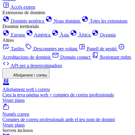
Accés extern
Extensions de dominis
Dominis genèrics
Nous dominis
Totes les extensions
Dominis territorials
Europa
Amèrica
Àsia
Àfrica
Oceania
Altres
Tarifes
Descomptes per volum
Panell de gestió
Acreditacions de dominis
Domain contact
Registrant rights
API per a desenvolupadors
Allotjament i correu
Allotjament web i correu
Crea la teva pàgina web + comptes de correu professionals
Veure plans
Només correu
Comptes de correu professionals amb el teu nom de domini
Veure plans
Serveis inclosos