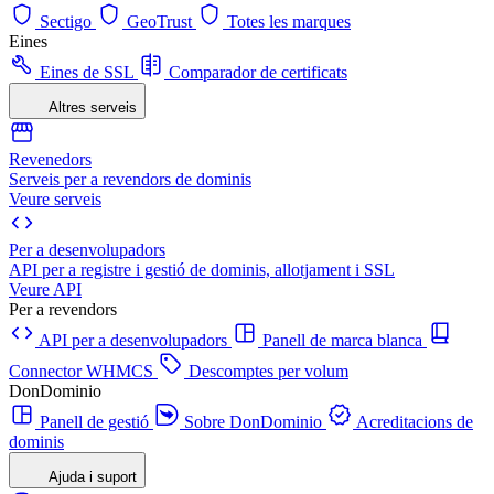
Sectigo
GeoTrust
Totes les marques
Eines
Eines de SSL
Comparador de certificats
Altres serveis
Revenedors
Serveis per a revendors de dominis
Veure serveis
Per a desenvolupadors
API per a registre i gestió de dominis, allotjament i SSL
Veure API
Per a revendors
API per a desenvolupadors
Panell de marca blanca
Connector WHMCS
Descomptes per volum
DonDominio
Panell de gestió
Sobre DonDominio
Acreditacions de
dominis
Ajuda i suport