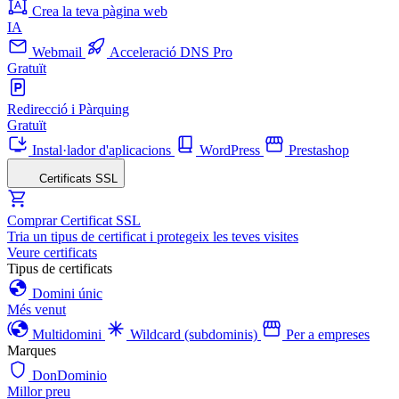
Crea la teva pàgina web
IA
Webmail
Acceleració DNS Pro
Gratuït
Redirecció i Pàrquing
Gratuït
Instal·lador d'aplicacions
WordPress
Prestashop
Certificats SSL
Comprar Certificat SSL
Tria un tipus de certificat i protegeix les teves visites
Veure certificats
Tipus de certificats
Domini únic
Més venut
Multidomini
Wildcard (subdominis)
Per a empreses
Marques
DonDominio
Millor preu