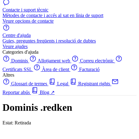
Contacte i suport tècnic
Mètodes de contacte i accés al xat en línia de suport
Veure opcions de contacte
Centre d'ajuda
Guies, preguntes freqüents i resolució de dubtes
Veure ajudes
Categories d'ajuda
Dominis
Allotjament web
Correu electrònic
Certificats SSL
Àrea de client
Facturació
Altres
Glossari de termes
Legal
Registrant rights
Reportar abús
Blog
↗
Dominis .redken
Estat: Retirada