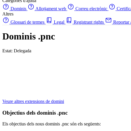
Categories d'ajuda
Dominis
Allotjament web
Correu electrònic
Certifi
Altres
Glossari de termes
Legal
Registrant rights
Reportar
Dominis .pnc
Estat: Delegada
Veure altres extensions de domini
Objectius dels dominis .pnc
Els objectius dels nous dominis .pnc són els següents: