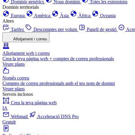
Dominis genèrics
Nous dominis
Totes les extensions
Dominis territorials
Europa
Amèrica
Àsia
Àfrica
Oceania
Altres
Tarifes
Descomptes per volum
Panell de gestió
Acre
Allotjament i correu
Allotjament web i correu
Crea la teva pàgina web + comptes de correu professionals
Veure plans
Només correu
Comptes de correu professionals amb el teu nom de domini
Veure plans
Serveis inclosos
Crea la teva pàgina web
IA
Webmail
Acceleració DNS Pro
Gratuït