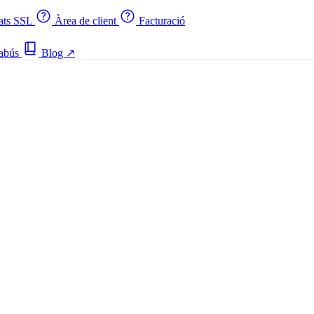
cats SSL
Àrea de client
Facturació
 abús
Blog
↗