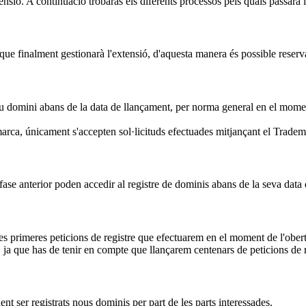
ensió. A continuació trobaràs els diferents processos pels quals passarà 
ue finalment gestionarà l'extensió, d'aquesta manera és possible reserva
eu domini abans de la data de llançament, per norma general en el moment 
arca, únicament s'accepten sol·licituds efectuades mitjançant el Trade
fase anterior poden accedir al registre de dominis abans de la seva data
les primeres peticions de registre que efectuarem en el moment de l'obert
ja que has de tenir en compte que llançarem centenars de peticions de r
ent ser registrats nous dominis per part de les parts interessades.