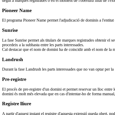
degut a marques registrades o en el moment de l'obertura final de l'ext
Pioneer Name
El programa Pioneer Name permet l'adjudicació de dominis a l'entitat q
Sunrise
La fase Sunrise permet als titulars de marques registrades obtenir el s
procedeix a la subhasta entre les parts interessades.
Cal destacar que el nom de domini ha de coincidir amb el nom de la m
Landrush
Durant la fase Landrush les parts interessades que no van optar per la 
Pre-registre
El procés de pre-registre d'un domini et permet reservar un lloc entre 
domini és molt més elevada que en cas d'intentar-ho de forma manual, 
Registre lliure
A partir d'aquest instant el registre d'aquesta extensió queda obert, pod