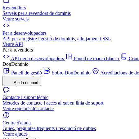
Revenedors
Serveis per a revendors de dominis
Veure serveis
Per a desenvolupadors
API per a registre i gestió de dominis, allotjament i SSL
Veure API
Per a revendors
API per a desenvolupadors
Panell de marca blanca
Con
DonDominio
Panell de gestió
Sobre DonDominio
Acreditacions de d
Ajuda i suport
Contacte i suport tècnic
Mètodes de contacte i accés al xat en línia de suport
Veure opcions de contacte
Centre d'ajuda
Guies, preguntes freqüents i resolució de dubtes
Veure ajudes