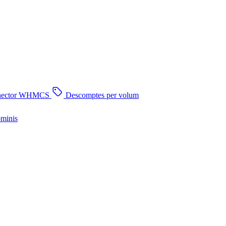
nector WHMCS
Descomptes per volum
ominis