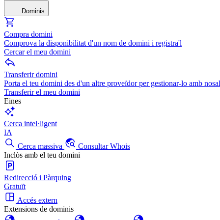
Dominis
Compra domini
Comprova la disponibilitat d'un nom de domini i registra'l
Cercar el meu domini
Transferir domini
Porta el teu domini des d'un altre proveïdor per gestionar-lo amb nosal
Transferir el meu domini
Eines
Cerca intel·ligent
IA
Cerca massiva
Consultar Whois
Inclòs amb el teu domini
Redirecció i Pàrquing
Gratuït
Accés extern
Extensions de dominis