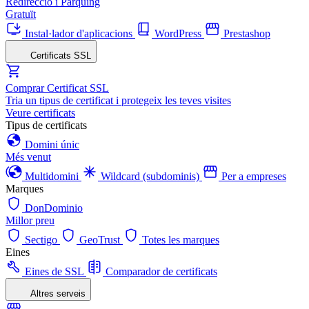
Redirecció i Pàrquing
Gratuït
Instal·lador d'aplicacions
WordPress
Prestashop
Certificats SSL
Comprar Certificat SSL
Tria un tipus de certificat i protegeix les teves visites
Veure certificats
Tipus de certificats
Domini únic
Més venut
Multidomini
Wildcard (subdominis)
Per a empreses
Marques
DonDominio
Millor preu
Sectigo
GeoTrust
Totes les marques
Eines
Eines de SSL
Comparador de certificats
Altres serveis