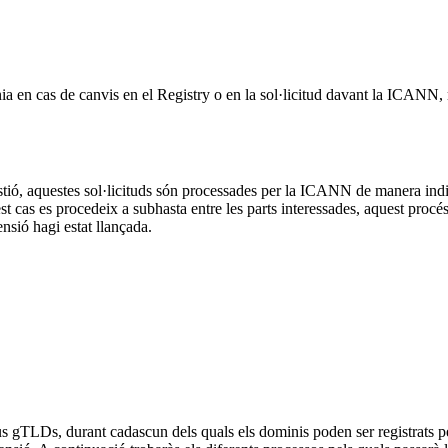
nia en cas de canvis en el Registry o en la sol·licitud davant la ICANN
 gestió, aquestes sol·licituds són processades per la ICANN de manera in
 cas es procedeix a subhasta entre les parts interessades, aquest procés no
sió hagi estat llançada.
s gTLDs, durant cadascun dels quals els dominis poden ser registrats per