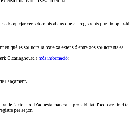
l'extensió abans de la seva obertura.
r o bloquejar certs dominis abans que els registrants puguin optar-hi.
en què es sol·licita la mateixa extensió entre dos sol·licitants es
mark Clearinghouse (
més informació
).
 de llançament.
ura de l'extensió. D'aquesta manera la probabilitat d'aconseguir el teu
egistre per segon.