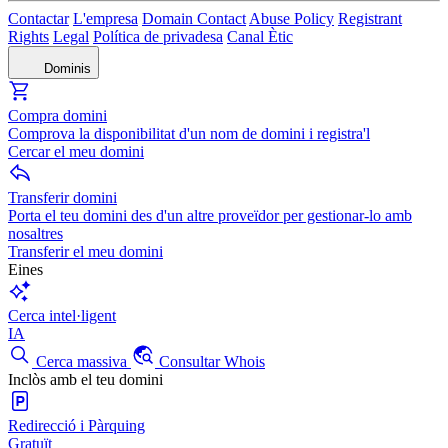
Contactar
L'empresa
Domain Contact
Abuse Policy
Registrant
Rights
Legal
Política de privadesa
Canal Ètic
Dominis
Compra domini
Comprova la disponibilitat d'un nom de domini i registra'l
Cercar el meu domini
Transferir domini
Porta el teu domini des d'un altre proveïdor per gestionar-lo amb
nosaltres
Transferir el meu domini
Eines
Cerca intel·ligent
IA
Cerca massiva
Consultar Whois
Inclòs amb el teu domini
Redirecció i Pàrquing
Gratuït