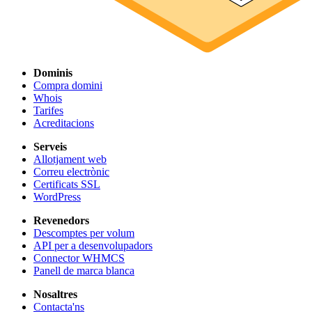
Dominis
Compra domini
Whois
Tarifes
Acreditacions
Serveis
Allotjament web
Correu electrònic
Certificats SSL
WordPress
Revenedors
Descomptes per volum
API per a desenvolupadors
Connector WHMCS
Panell de marca blanca
Nosaltres
Contacta'ns