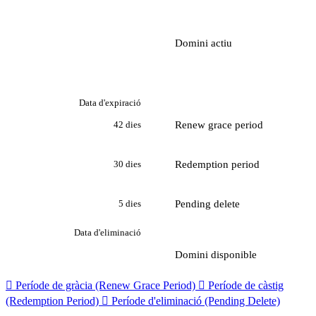
Domini actiu
Data d'expiració
Renew grace period
42 dies
Redemption period
30 dies
Pending delete
5 dies
Data d'eliminació
Domini disponible

Període de gràcia (Renew Grace Period)

Període de càstig
(Redemption Period)

Període d'eliminació (Pending Delete)