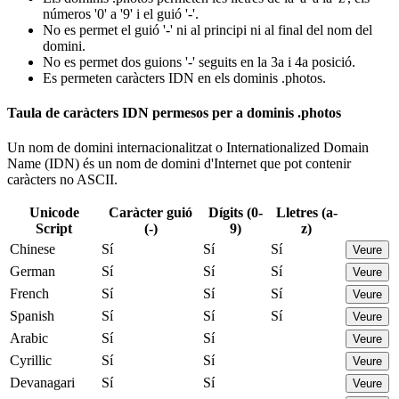
números '0' a '9' i el guió '-'.
No es permet el guió '-' ni al principi ni al final del nom del
domini.
No es permet dos guions '-' seguits en la 3a i 4a posició.
Es permeten caràcters IDN en els dominis .photos.
Taula de caràcters IDN permesos per a dominis .photos
Un nom de domini internacionalitzat o Internationalized Domain
Name (IDN) és un nom de domini d'Internet que pot contenir
caràcters no ASCII.
Unicode
Caràcter guió
Dígits (0-
Lletres (a-
Script
(-)
9)
z)
Chinese
Sí
Sí
Sí
Veure
German
Sí
Sí
Sí
Veure
French
Sí
Sí
Sí
Veure
Spanish
Sí
Sí
Sí
Veure
Arabic
Sí
Sí
Veure
Cyrillic
Sí
Sí
Veure
Devanagari
Sí
Sí
Veure