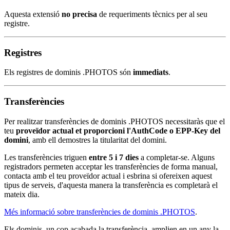
Aquesta extensió
no precisa
de requeriments tècnics per al seu
registre.
Registres
Els registres de dominis .PHOTOS són
immediats
.
Transferències
Per realitzar transferències de dominis .PHOTOS necessitaràs que el
teu
proveïdor actual et proporcioni l'AuthCode o EPP-Key del
domini
, amb ell demostres la titularitat del domini.
Les transferències triguen
entre 5 i 7 dies
a completar-se. Alguns
registradors permeten acceptar les transferències de forma manual,
contacta amb el teu proveïdor actual i esbrina si ofereixen aquest
tipus de serveis, d'aquesta manera la transferència es completarà el
mateix dia.
Més informació sobre transferències de dominis .PHOTOS
.
Els dominis, un cop acabada la transferència, amplien en un any la