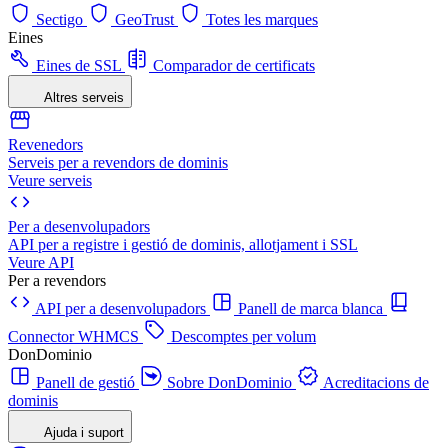
Sectigo
GeoTrust
Totes les marques
Eines
Eines de SSL
Comparador de certificats
Altres serveis
Revenedors
Serveis per a revendors de dominis
Veure serveis
Per a desenvolupadors
API per a registre i gestió de dominis, allotjament i SSL
Veure API
Per a revendors
API per a desenvolupadors
Panell de marca blanca
Connector WHMCS
Descomptes per volum
DonDominio
Panell de gestió
Sobre DonDominio
Acreditacions de
dominis
Ajuda i suport