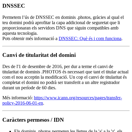
DNSSEC
Permetem l’ús de DNSSEC en dominis .photos, gràcies al qual el
teu domini podrà aprofitar la capa addicional de seguretat que li
proporcionaran els servidors DNS que siguin compatibles amb
aquesta tecnologia.
Pots obtenir més informació a
DNSSEC: Què és i com funciona
.
Canvi de titularitat del domini
Des de l'1 de desembre de 2016, per dur a terme el canvi de
titularitat de dominis .PHOTOS és necessari que tant el titular actual
com el nou acceptin la modificació. Un cop el canvi de titularitat és
completat el domini no podrà ser transferit a un altre registrador
durant un període de 60 dies.
Més informació:
https://www.icann.org/resources/pages/transfer-
policy-2016-06-01-en
.
Caràcters permesos / IDN
Els dominis .photos permeten les lletres de la 'a' a la 'z', els