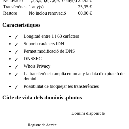
Renovació
1,2,3,4,5,6,7,8,9,10 any(s)
25,95 €
Transferència
1 any(s)
25,95 €
Restore
No inclou renovació
60,00 €
Característiques
Longitud entre 1 i 63 caràcters
Suporta caràcters IDN
Permet modificació de DNS
DNSSEC
Whois Privacy
La transferència amplia en un any la data d'expiració del
domini
Possibilitat de bloquejar les transferències
Cicle de vida dels dominis .photos
Domini disponible
Registre de domini