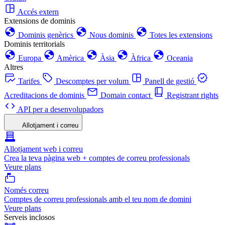
Accés extern
Extensions de dominis
Dominis genèrics
Nous dominis
Totes les extensions
Dominis territorials
Europa
Amèrica
Àsia
Àfrica
Oceania
Altres
Tarifes
Descomptes per volum
Panell de gestió
Acreditacions de dominis
Domain contact
Registrant rights
API per a desenvolupadors
Allotjament i correu
Allotjament web i correu
Crea la teva pàgina web + comptes de correu professionals
Veure plans
Només correu
Comptes de correu professionals amb el teu nom de domini
Veure plans
Serveis inclosos