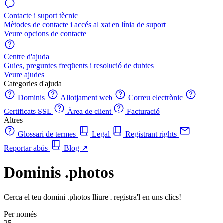
Contacte i suport tècnic
Mètodes de contacte i accés al xat en línia de suport
Veure opcions de contacte
Centre d'ajuda
Guies, preguntes freqüents i resolució de dubtes
Veure ajudes
Categories d'ajuda
Dominis
Allotjament web
Correu electrònic
Certificats SSL
Àrea de client
Facturació
Altres
Glossari de termes
Legal
Registrant rights
Reportar abús
Blog
↗
Dominis .photos
Cerca el teu domini .photos lliure i registra'l en uns clics!
Per només
25