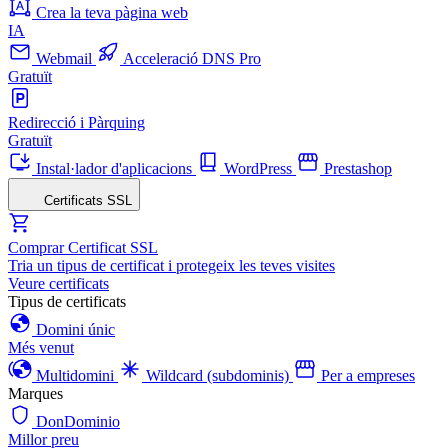
Crea la teva pàgina web
IA
Webmail
Acceleració DNS Pro
Gratuït
Redirecció i Pàrquing
Gratuït
Instal·lador d'aplicacions
WordPress
Prestashop
Certificats SSL
Comprar Certificat SSL
Tria un tipus de certificat i protegeix les teves visites
Veure certificats
Tipus de certificats
Domini únic
Més venut
Multidomini
Wildcard (subdominis)
Per a empreses
Marques
DonDominio
Millor preu