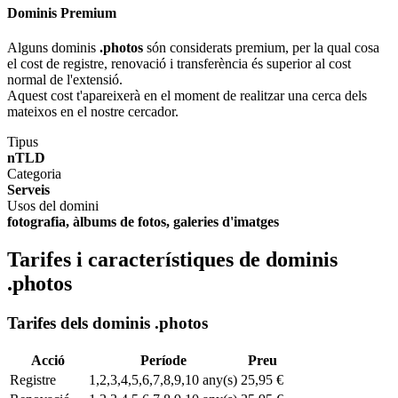
Dominis Premium
Alguns dominis
.photos
són considerats premium, per la qual cosa
el cost de registre, renovació i transferència és superior al cost
normal de l'extensió.
Aquest cost t'apareixerà en el moment de realitzar una cerca dels
mateixos en el nostre cercador.
Tipus
nTLD
Categoria
Serveis
Usos del domini
fotografia, àlbums de fotos, galeries d'imatges
Tarifes i característiques de dominis
.photos
Tarifes dels dominis .photos
Acció
Període
Preu
Registre
1,2,3,4,5,6,7,8,9,10 any(s)
25,95 €