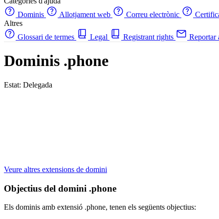
Categories d'ajuda
Dominis
Allotjament web
Correu electrònic
Certifi
Altres
Glossari de termes
Legal
Registrant rights
Reportar
Dominis .phone
Estat: Delegada
Veure altres extensions de domini
Objectius del domini .phone
Els dominis amb extensió .phone, tenen els següents objectius: