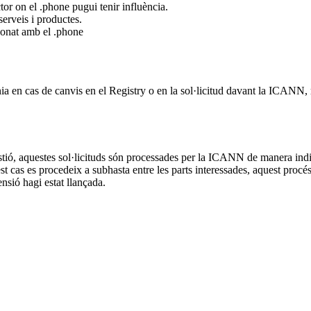
tor on el .phone pugui tenir influència.
serveis i productes.
ionat amb el .phone
nia en cas de canvis en el Registry o en la sol·licitud davant la ICANN
 gestió, aquestes sol·licituds són processades per la ICANN de manera in
 cas es procedeix a subhasta entre les parts interessades, aquest procés no
sió hagi estat llançada.