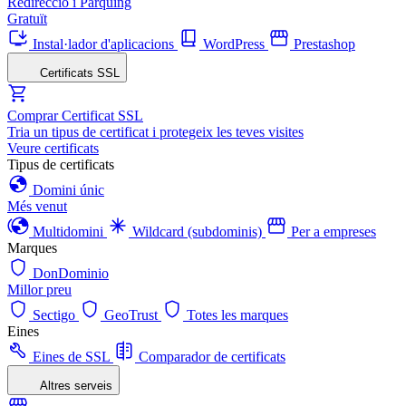
Redirecció i Pàrquing
Gratuït
Instal·lador d'aplicacions
WordPress
Prestashop
Certificats SSL
Comprar Certificat SSL
Tria un tipus de certificat i protegeix les teves visites
Veure certificats
Tipus de certificats
Domini únic
Més venut
Multidomini
Wildcard (subdominis)
Per a empreses
Marques
DonDominio
Millor preu
Sectigo
GeoTrust
Totes les marques
Eines
Eines de SSL
Comparador de certificats
Altres serveis