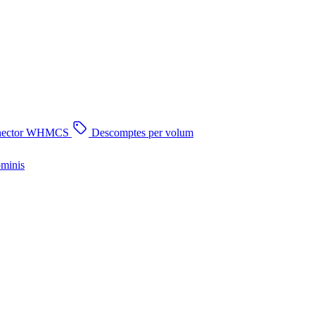
nector WHMCS
Descomptes per volum
ominis