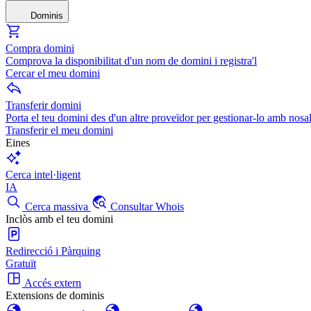
Dominis
Compra domini
Comprova la disponibilitat d'un nom de domini i registra'l
Cercar el meu domini
Transferir domini
Porta el teu domini des d'un altre proveïdor per gestionar-lo amb nosal
Transferir el meu domini
Eines
Cerca intel·ligent
IA
Cerca massiva
Consultar Whois
Inclòs amb el teu domini
Redirecció i Pàrquing
Gratuït
Accés extern
Extensions de dominis