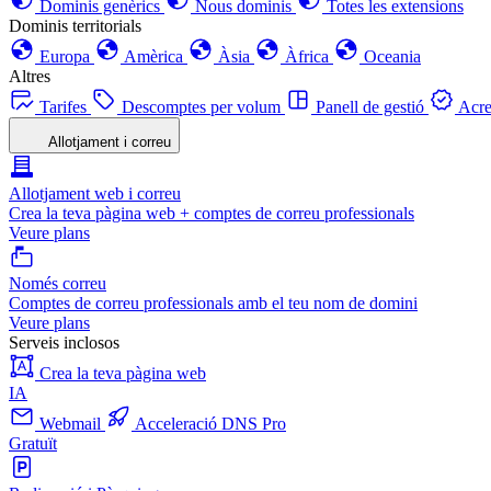
Dominis genèrics
Nous dominis
Totes les extensions
Dominis territorials
Europa
Amèrica
Àsia
Àfrica
Oceania
Altres
Tarifes
Descomptes per volum
Panell de gestió
Acre
Allotjament i correu
Allotjament web i correu
Crea la teva pàgina web + comptes de correu professionals
Veure plans
Només correu
Comptes de correu professionals amb el teu nom de domini
Veure plans
Serveis inclosos
Crea la teva pàgina web
IA
Webmail
Acceleració DNS Pro
Gratuït