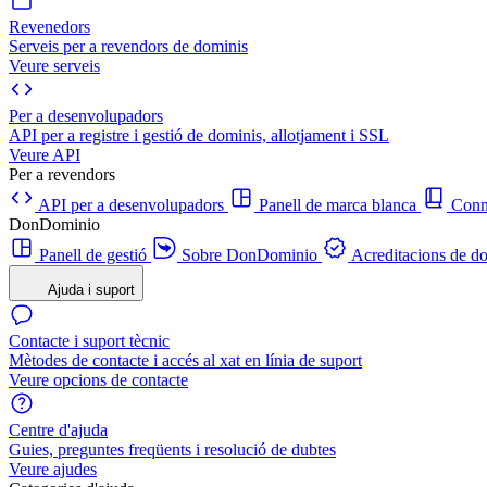
Revenedors
Serveis per a revendors de dominis
Veure serveis
Per a desenvolupadors
API per a registre i gestió de dominis, allotjament i SSL
Veure API
Per a revendors
API per a desenvolupadors
Panell de marca blanca
Con
DonDominio
Panell de gestió
Sobre DonDominio
Acreditacions de d
Ajuda i suport
Contacte i suport tècnic
Mètodes de contacte i accés al xat en línia de suport
Veure opcions de contacte
Centre d'ajuda
Guies, preguntes freqüents i resolució de dubtes
Veure ajudes