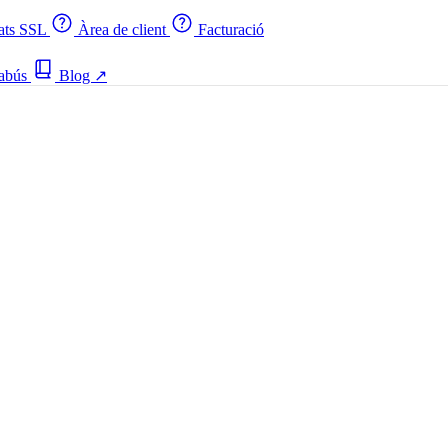
cats SSL
Àrea de client
Facturació
 abús
Blog
↗