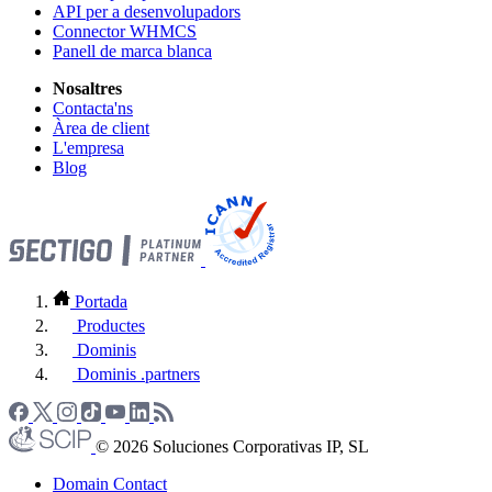
API per a desenvolupadors
Connector WHMCS
Panell de marca blanca
Nosaltres
Contacta'ns
Àrea de client
L'empresa
Blog
Portada
Productes
Dominis
Dominis .partners
© 2026 Soluciones Corporativas IP, SL
Domain Contact