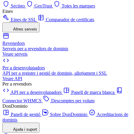
Sectigo
GeoTrust
Totes les marques
Eines
Eines de SSL
Comparador de certificats
Altres serveis
Revenedors
Serveis per a revendors de dominis
Veure serveis
Per a desenvolupadors
API per a registre i gestió de dominis, allotjament i SSL
Veure API
Per a revendors
API per a desenvolupadors
Panell de marca blanca
Connector WHMCS
Descomptes per volum
DonDominio
Panell de gestió
Sobre DonDominio
Acreditacions de
dominis
Ajuda i suport