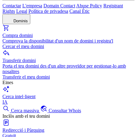
Contactar
L'empresa
Domain Contact
Abuse Policy
Registrant
Rights
Legal
Política de privadesa
Canal Ètic
Dominis
Compra domini
Comprova la disponibilitat d'un nom de domini i registra'l
Cercar el meu domini
Transferir domini
Porta el teu domini des d'un altre proveïdor per gestionar-lo amb
nosaltres
Transferir el meu domini
Eines
Cerca intel·ligent
IA
Cerca massiva
Consultar Whois
Inclòs amb el teu domini
Redirecció i Pàrquing
Gratuït