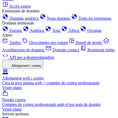
Accés extern
Extensions de dominis
Dominis genèrics
Nous dominis
Totes les extensions
Dominis territorials
Europa
Amèrica
Àsia
Àfrica
Oceania
Altres
Tarifes
Descomptes per volum
Panell de gestió
Acreditacions de dominis
Domain contact
Registrant rights
API per a desenvolupadors
Allotjament i correu
Allotjament web i correu
Crea la teva pàgina web + comptes de correu professionals
Veure plans
Només correu
Comptes de correu professionals amb el teu nom de domini
Veure plans
Serveis inclosos