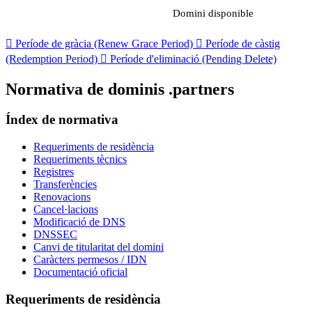
Domini disponible

Període de gràcia (Renew Grace Period)

Període de càstig
(Redemption Period)

Període d'eliminació (Pending Delete)
Normativa de dominis .partners
Índex de normativa
Requeriments de residència
Requeriments tècnics
Registres
Transferències
Renovacions
Cancel·lacions
Modificació de DNS
DNSSEC
Canvi de titularitat del domini
Caràcters permesos / IDN
Documentació oficial
Requeriments de residència