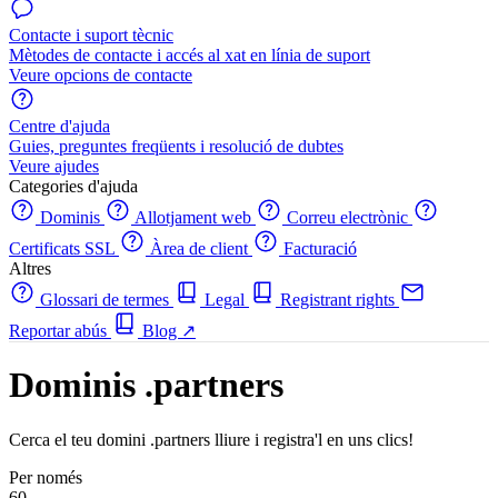
Contacte i suport tècnic
Mètodes de contacte i accés al xat en línia de suport
Veure opcions de contacte
Centre d'ajuda
Guies, preguntes freqüents i resolució de dubtes
Veure ajudes
Categories d'ajuda
Dominis
Allotjament web
Correu electrònic
Certificats SSL
Àrea de client
Facturació
Altres
Glossari de termes
Legal
Registrant rights
Reportar abús
Blog
↗
Dominis .partners
Cerca el teu domini .partners lliure i registra'l en uns clics!
Per només
60