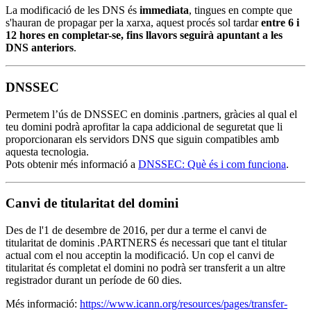
La modificació de les DNS és
immediata
, tingues en compte que
s'hauran de propagar per la xarxa, aquest procés sol tardar
entre 6 i
12 hores en completar-se, fins llavors seguirà apuntant a les
DNS anteriors
.
DNSSEC
Permetem l’ús de DNSSEC en dominis .partners, gràcies al qual el
teu domini podrà aprofitar la capa addicional de seguretat que li
proporcionaran els servidors DNS que siguin compatibles amb
aquesta tecnologia.
Pots obtenir més informació a
DNSSEC: Què és i com funciona
.
Canvi de titularitat del domini
Des de l'1 de desembre de 2016, per dur a terme el canvi de
titularitat de dominis .PARTNERS és necessari que tant el titular
actual com el nou acceptin la modificació. Un cop el canvi de
titularitat és completat el domini no podrà ser transferit a un altre
registrador durant un període de 60 dies.
Més informació:
https://www.icann.org/resources/pages/transfer-