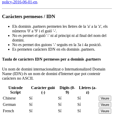
policy-2016-06-01-en
.
Caràcters permesos / IDN
Els dominis .partners permeten les lletres de la 'a' a la 'z', els
números '0' a '9' i el guió '-'.
No es permet el guió '-' ni al principi ni al final del nom del
domini.
No es permet dos guions '-' seguits en la 3a i 4a posició.
Es permeten caràcters IDN en els dominis .partners.
Taula de caràcters IDN permesos per a dominis .partners
Un nom de domini internacionalitzat o Internationalized Domain
Name (IDN) és un nom de domini d'Internet que pot contenir
caràcters no ASCII.
Unicode
Caràcter guió
Dígits (0-
Lletres (a-
Script
(-)
9)
z)
Chinese
Sí
Sí
Sí
Veure
German
Sí
Sí
Sí
Veure
French
Sí
Sí
Sí
Veure