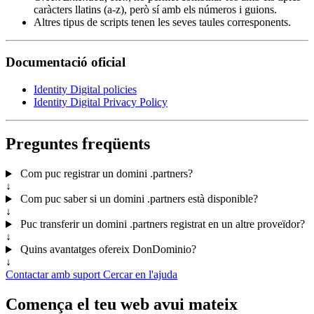
caràcters llatins (a-z), però sí amb els números i guions.
Altres tipus de scripts tenen les seves taules corresponents.
Documentació oficial
Identity Digital policies
Identity Digital Privacy Policy
Preguntes freqüents
Com puc registrar un domini .partners?
↓
Com puc saber si un domini .partners està disponible?
↓
Puc transferir un domini .partners registrat en un altre proveïdor?
↓
Quins avantatges ofereix DonDominio?
↓
Contactar amb suport
Cercar en l'ajuda
Comença el teu web avui mateix