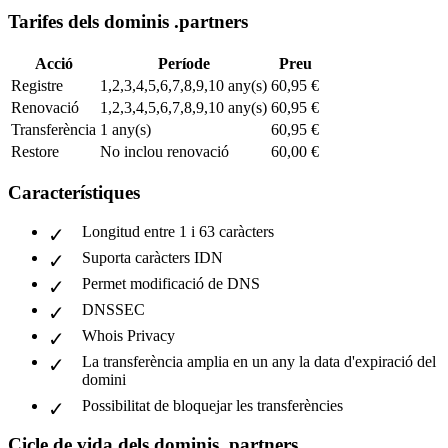
Tarifes dels dominis .partners
Acció
Període
Preu
Registre
1,2,3,4,5,6,7,8,9,10 any(s)
60,95 €
Renovació
1,2,3,4,5,6,7,8,9,10 any(s)
60,95 €
Transferència
1 any(s)
60,95 €
Restore
No inclou renovació
60,00 €
Característiques
Longitud entre 1 i 63 caràcters
Suporta caràcters IDN
Permet modificació de DNS
DNSSEC
Whois Privacy
La transferència amplia en un any la data d'expiració del
domini
Possibilitat de bloquejar les transferències
Cicle de vida dels dominis .partners