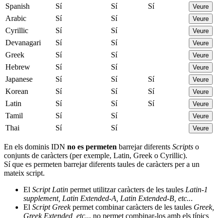
Spanish
Sí
Sí
Sí
Veure
Arabic
Sí
Sí
Veure
Cyrillic
Sí
Sí
Veure
Devanagari
Sí
Sí
Veure
Greek
Sí
Sí
Veure
Hebrew
Sí
Sí
Veure
Japanese
Sí
Sí
Sí
Veure
Korean
Sí
Sí
Sí
Veure
Latin
Sí
Sí
Sí
Veure
Tamil
Sí
Sí
Veure
Thai
Sí
Sí
Veure
En els dominis IDN
no es permeten
barrejar diferents
Scripts
o
conjunts de caràcters (per exemple, Latin, Greek o Cyrillic).
Sí que es permeten barrejar diferents taules de caràcters per a un
mateix script.
El
Script Latin
permet utilitzar caràcters de les taules
Latin-1
supplement, Latin Extended-A, Latin Extended-B, etc..
.
El
Script Greek
permet combinar caràcters de les taules
Greek,
Greek Extended, etc..
, no permet combinar-los amb els típics