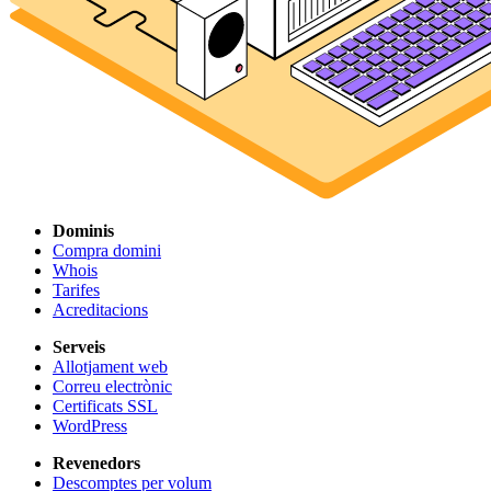
Dominis
Compra domini
Whois
Tarifes
Acreditacions
Serveis
Allotjament web
Correu electrònic
Certificats SSL
WordPress
Revenedors
Descomptes per volum