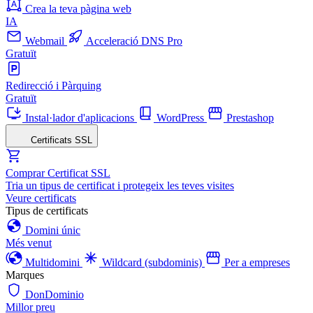
Crea la teva pàgina web
IA
Webmail
Acceleració DNS Pro
Gratuït
Redirecció i Pàrquing
Gratuït
Instal·lador d'aplicacions
WordPress
Prestashop
Certificats SSL
Comprar Certificat SSL
Tria un tipus de certificat i protegeix les teves visites
Veure certificats
Tipus de certificats
Domini únic
Més venut
Multidomini
Wildcard (subdominis)
Per a empreses
Marques
DonDominio
Millor preu