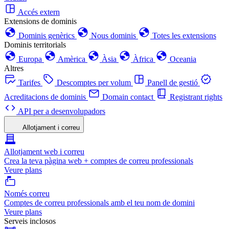
Accés extern
Extensions de dominis
Dominis genèrics
Nous dominis
Totes les extensions
Dominis territorials
Europa
Amèrica
Àsia
Àfrica
Oceania
Altres
Tarifes
Descomptes per volum
Panell de gestió
Acreditacions de dominis
Domain contact
Registrant rights
API per a desenvolupadors
Allotjament i correu
Allotjament web i correu
Crea la teva pàgina web + comptes de correu professionals
Veure plans
Només correu
Comptes de correu professionals amb el teu nom de domini
Veure plans
Serveis inclosos