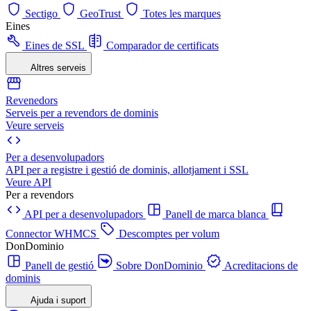
Sectigo
GeoTrust
Totes les marques
Eines
Eines de SSL
Comparador de certificats
Altres serveis
Revenedors
Serveis per a revendors de dominis
Veure serveis
Per a desenvolupadors
API per a registre i gestió de dominis, allotjament i SSL
Veure API
Per a revendors
API per a desenvolupadors
Panell de marca blanca
Connector WHMCS
Descomptes per volum
DonDominio
Panell de gestió
Sobre DonDominio
Acreditacions de
dominis
Ajuda i suport