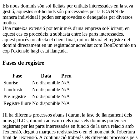
Els nous dominis són sol·licitats per entitats interessades en la seva
gestió, aquestes sol·licituds són processades per la ICANN de
manera individual i poden ser aprovades o denegades per diversos
motius.
Una mateixa extensió pot tenir més d'una empresa sol·licitant, en
aquest cas es procedeix a subhasta entre les parts interessades,
aquest procés no afecta el client final, qui realitzarà el registre del
domini directament en un registrador acreditat com DonDominio un
cop l'extensió hagi estat llançada.
Fases de registre
Fase
Data
Preu
Sunrise
No disponible
N/A
Landrush
No disponible
N/A
Pre-registre
No disponible
N/A
Registre lliure
No disponible
N/A
Hi ha diferents processos abans i durant la fase de llançament dels
nous gTLDs, durant cadascun dels quals els dominis poden ser
registrats per les parts interessades en funció de la seva relació amb
l'extensió, degut a marques registrades o en el moment de l'obertura
final de l'extensió. A continuació trobaràs els diferents processos pels