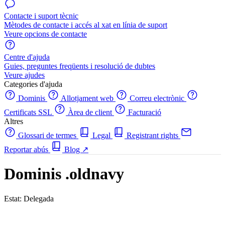
Contacte i suport tècnic
Mètodes de contacte i accés al xat en línia de suport
Veure opcions de contacte
Centre d'ajuda
Guies, preguntes freqüents i resolució de dubtes
Veure ajudes
Categories d'ajuda
Dominis
Allotjament web
Correu electrònic
Certificats SSL
Àrea de client
Facturació
Altres
Glossari de termes
Legal
Registrant rights
Reportar abús
Blog
↗
Dominis .oldnavy
Estat: Delegada