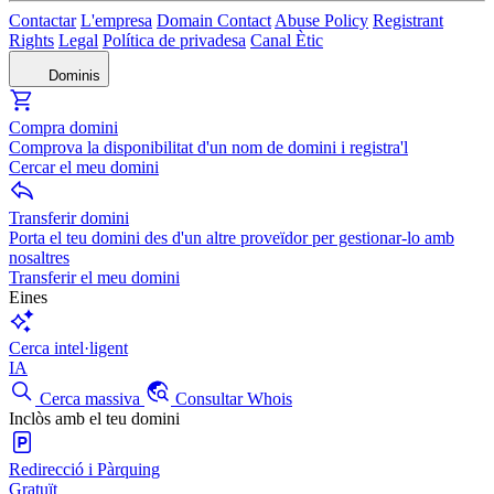
Contactar
L'empresa
Domain Contact
Abuse Policy
Registrant
Rights
Legal
Política de privadesa
Canal Ètic
Dominis
Compra domini
Comprova la disponibilitat d'un nom de domini i registra'l
Cercar el meu domini
Transferir domini
Porta el teu domini des d'un altre proveïdor per gestionar-lo amb
nosaltres
Transferir el meu domini
Eines
Cerca intel·ligent
IA
Cerca massiva
Consultar Whois
Inclòs amb el teu domini
Redirecció i Pàrquing
Gratuït