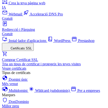
Crea la teva pàgina web
IA
Webmail
Acceleració DNS Pro
Gratuït
Redirecció i Pàrquing
Gratuït
Instal·lador d'aplicacions
WordPress
Prestashop
Certificats SSL
Comprar Certificat SSL
Tria un tipus de certificat i protegeix les teves visites
Veure certificats
Tipus de certificats
Domini únic
Més venut
Multidomini
Wildcard (subdominis)
Per a empreses
Marques
DonDominio
Millor preu