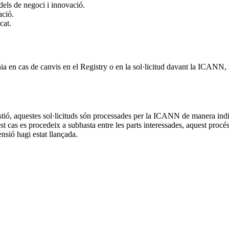
dels de negoci i innovació.
ació.
cat.
nia en cas de canvis en el Registry o en la sol·licitud davant la ICANN
 gestió, aquestes sol·licituds són processades per la ICANN de manera in
 cas es procedeix a subhasta entre les parts interessades, aquest procés no
sió hagi estat llançada.