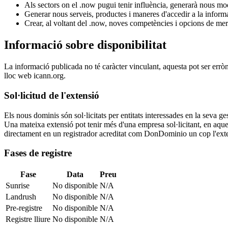
Als sectors on el .now pugui tenir influència, generarà nous mo
Generar nous serveis, productes i maneres d'accedir a la inform
Crear, al voltant del .now, noves competències i opcions de mer
Informació sobre disponibilitat
La informació publicada no té caràcter vinculant, aquesta pot ser errò
lloc web icann.org.
Sol·licitud de l'extensió
Els nous dominis són sol·licitats per entitats interessades en la seva
Una mateixa extensió pot tenir més d'una empresa sol·licitant, en aquest
directament en un registrador acreditat com DonDominio un cop l'exten
Fases de registre
Fase
Data
Preu
Sunrise
No disponible
N/A
Landrush
No disponible
N/A
Pre-registre
No disponible
N/A
Registre lliure
No disponible
N/A