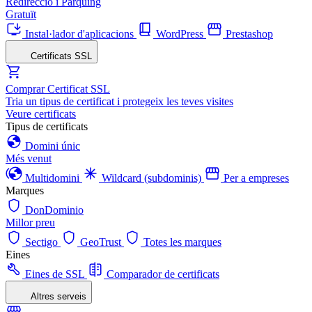
Redirecció i Pàrquing
Gratuït
Instal·lador d'aplicacions
WordPress
Prestashop
Certificats SSL
Comprar Certificat SSL
Tria un tipus de certificat i protegeix les teves visites
Veure certificats
Tipus de certificats
Domini únic
Més venut
Multidomini
Wildcard (subdominis)
Per a empreses
Marques
DonDominio
Millor preu
Sectigo
GeoTrust
Totes les marques
Eines
Eines de SSL
Comparador de certificats
Altres serveis