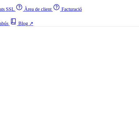
cats SSL
Àrea de client
Facturació
 abús
Blog
↗