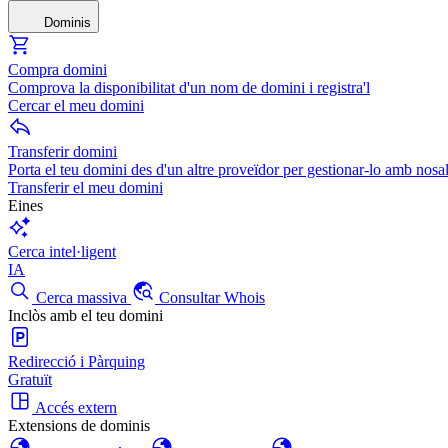
Dominis
Compra domini
Comprova la disponibilitat d'un nom de domini i registra'l
Cercar el meu domini
Transferir domini
Porta el teu domini des d'un altre proveïdor per gestionar-lo amb nosal
Transferir el meu domini
Eines
Cerca intel·ligent
IA
Cerca massiva
Consultar Whois
Inclòs amb el teu domini
Redirecció i Pàrquing
Gratuït
Accés extern
Extensions de dominis