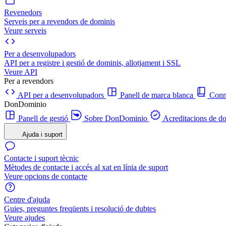
Revenedors
Serveis per a revendors de dominis
Veure serveis
Per a desenvolupadors
API per a registre i gestió de dominis, allotjament i SSL
Veure API
Per a revendors
API per a desenvolupadors
Panell de marca blanca
Con
DonDominio
Panell de gestió
Sobre DonDominio
Acreditacions de d
Ajuda i suport
Contacte i suport tècnic
Mètodes de contacte i accés al xat en línia de suport
Veure opcions de contacte
Centre d'ajuda
Guies, preguntes freqüents i resolució de dubtes
Veure ajudes