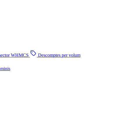
nector WHMCS
Descomptes per volum
ominis