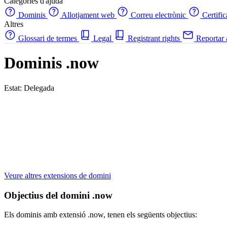
Categories d'ajuda
Dominis
Allotjament web
Correu electrònic
Certifi
Altres
Glossari de termes
Legal
Registrant rights
Reportar
Dominis .now
Estat: Delegada
Veure altres extensions de domini
Objectius del domini .now
Els dominis amb extensió .now, tenen els següents objectius: