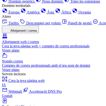
Dominis genèrics
Nous dominis
Totes les extensions
Dominis territorials
Europa
Amèrica
Àsia
Àfrica
Oceania
Altres
Tarifes
Descomptes per volum
Panell de gestió
Acre
Allotjament i correu
Allotjament web i correu
Crea la teva pàgina web + comptes de correu professionals
Veure plans
Només correu
Comptes de correu professionals amb el teu nom de domini
Veure plans
Serveis inclosos
Crea la teva pàgina web
IA
Webmail
Acceleració DNS Pro
Gratuït