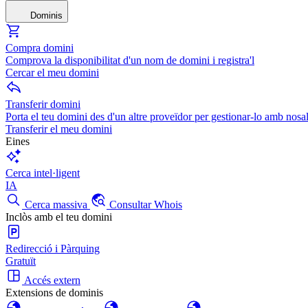
Dominis
Compra domini
Comprova la disponibilitat d'un nom de domini i registra'l
Cercar el meu domini
Transferir domini
Porta el teu domini des d'un altre proveïdor per gestionar-lo amb nosal
Transferir el meu domini
Eines
Cerca intel·ligent
IA
Cerca massiva
Consultar Whois
Inclòs amb el teu domini
Redirecció i Pàrquing
Gratuït
Accés extern
Extensions de dominis