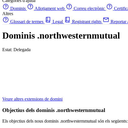
Categories d'ajuda
Dominis
Allotjament web
Correu electrònic
Certifi
Altres
Glossari de termes
Legal
Registrant rights
Reportar
Dominis .northwesternmutual
Estat: Delegada
Veure altres extensions de domini
Objectius dels dominis .northwesternmutual
Els objectius dels nous dominis .northwesternmutual són els següents: