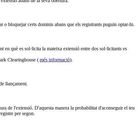
l'extensió abans de la seva obertura.
r o bloquejar certs dominis abans que els registrants puguin optar-hi.
en què es sol·licita la mateixa extensió entre dos sol·licitants es
mark Clearinghouse (
més informació
).
 de llançament.
ura de l'extensió. D'aquesta manera la probabilitat d'aconseguir el teu
egistre per segon.