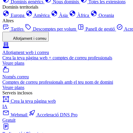
Dominis genèrics
Nous dominis
Totes les extensions
Dominis territorials
Europa
Amèrica
Àsia
Àfrica
Oceania
Altres
Tarifes
Descomptes per volum
Panell de gestió
Acre
Allotjament i correu
Allotjament web i correu
Crea la teva pàgina web + comptes de correu professionals
Veure plans
Només correu
Comptes de correu professionals amb el teu nom de domini
Veure plans
Serveis inclosos
Crea la teva pàgina web
IA
Webmail
Acceleració DNS Pro
Gratuït