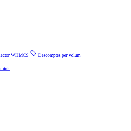
nector WHMCS
Descomptes per volum
ominis