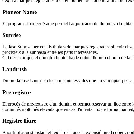
degut a marques registrades o en el moment de l'obertura final de l'ext
Pioneer Name
El programa Pioneer Name permet l'adjudicació de dominis a l'entitat q
Sunrise
La fase Sunrise permet als titulars de marques registrades obtenir el s
procedeix a la subhasta entre les parts interessades.
Cal destacar que el nom de domini ha de coincidir amb el nom de la m
Landrush
Durant la fase Landrush les parts interessades que no van optar per la 
Pre-registre
El procés de pre-registre d'un domini et permet reservar un lloc entre 
domini és molt més elevada que en cas d'intentar-ho de forma manual, 
Registre lliure
A partir d'aquest instant el registre d'aquesta extensió queda obert, pod