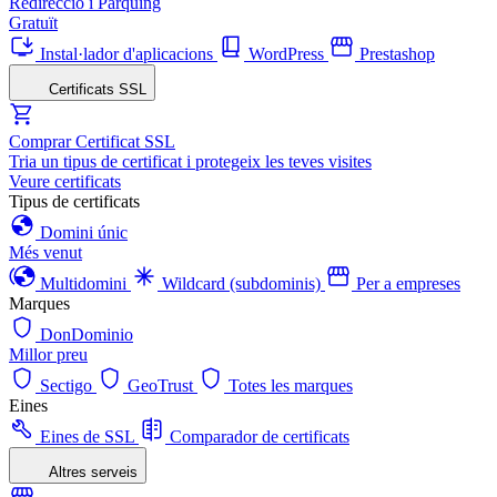
Redirecció i Pàrquing
Gratuït
Instal·lador d'aplicacions
WordPress
Prestashop
Certificats SSL
Comprar Certificat SSL
Tria un tipus de certificat i protegeix les teves visites
Veure certificats
Tipus de certificats
Domini únic
Més venut
Multidomini
Wildcard (subdominis)
Per a empreses
Marques
DonDominio
Millor preu
Sectigo
GeoTrust
Totes les marques
Eines
Eines de SSL
Comparador de certificats
Altres serveis