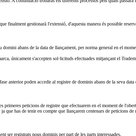
ensió. A continuació trobaràs els diferents processos pels quals passarà 
ue finalment gestionarà l'extensió, d'aquesta manera és possible reserva
eu domini abans de la data de llançament, per norma general en el moment 
arca, únicament s'accepten sol·licituds efectuades mitjançant el Trade
fase anterior poden accedir al registre de dominis abans de la seva data
les primeres peticions de registre que efectuarem en el moment de l'obert
ja que has de tenir en compte que llançarem centenars de peticions de r
ent ser registrats nous dominis per part de les parts interessades.