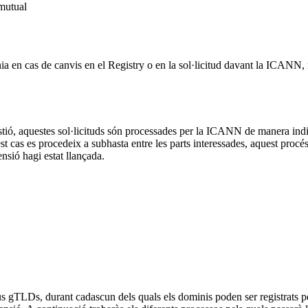
nmutual
nia en cas de canvis en el Registry o en la sol·licitud davant la ICANN
 gestió, aquestes sol·licituds són processades per la ICANN de manera in
 cas es procedeix a subhasta entre les parts interessades, aquest procés no
sió hagi estat llançada.
s gTLDs, durant cadascun dels quals els dominis poden ser registrats per