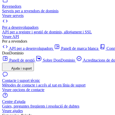
Revenedors
Serveis per a revendors de dominis
Veure serveis
Per a desenvolupadors
API per a registre i gestió de dominis, allotjament i SSL
Veure API
Per a revendors
API per a desenvolupadors
Panell de marca blanca
Con
DonDominio
Panell de gestió
Sobre DonDominio
Acreditacions de d
Ajuda i suport
Contacte i suport tècnic
Mètodes de contacte i accés al xat en línia de suport
Veure opcions de contacte
Centre d'ajuda
Guies, preguntes freqüents i resolució de dubtes
Veure ajudes