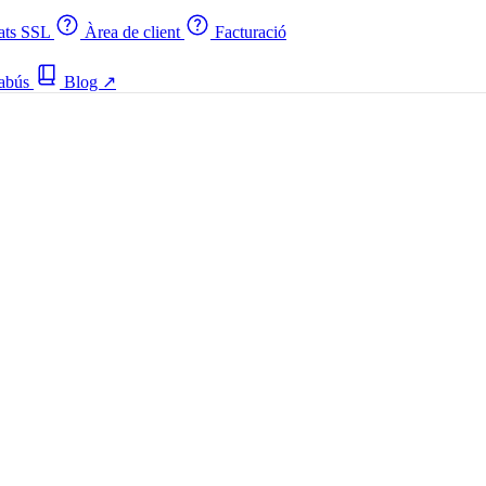
cats SSL
Àrea de client
Facturació
 abús
Blog
↗