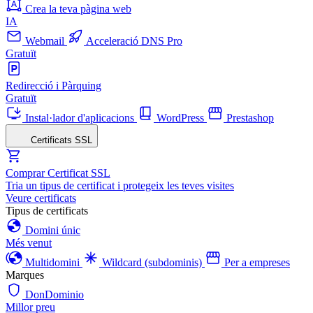
Crea la teva pàgina web
IA
Webmail
Acceleració DNS Pro
Gratuït
Redirecció i Pàrquing
Gratuït
Instal·lador d'aplicacions
WordPress
Prestashop
Certificats SSL
Comprar Certificat SSL
Tria un tipus de certificat i protegeix les teves visites
Veure certificats
Tipus de certificats
Domini únic
Més venut
Multidomini
Wildcard (subdominis)
Per a empreses
Marques
DonDominio
Millor preu