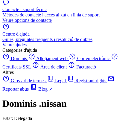
Contacte i suport tècnic
Mètodes de contacte i accés al xat en línia de suport
Veure opcions de contacte
Centre d'ajuda
Guies, preguntes freqüents i resolució de dubtes
Veure ajudes
Categories d'ajuda
Dominis
Allotjament web
Correu electrònic
Certificats SSL
Àrea de client
Facturació
Altres
Glossari de termes
Legal
Registrant rights
Reportar abús
Blog
↗
Dominis .nissan
Estat: Delegada