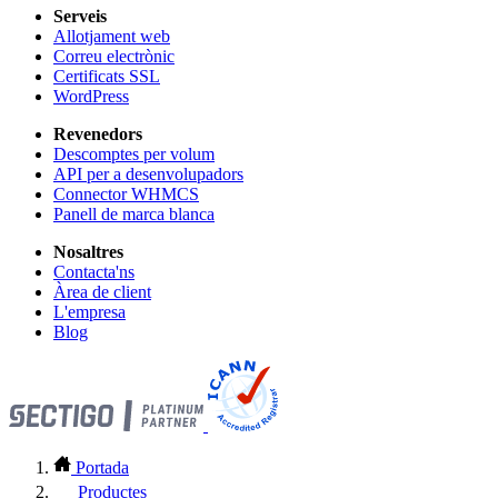
Serveis
Allotjament web
Correu electrònic
Certificats SSL
WordPress
Revenedors
Descomptes per volum
API per a desenvolupadors
Connector WHMCS
Panell de marca blanca
Nosaltres
Contacta'ns
Àrea de client
L'empresa
Blog
Portada
Productes