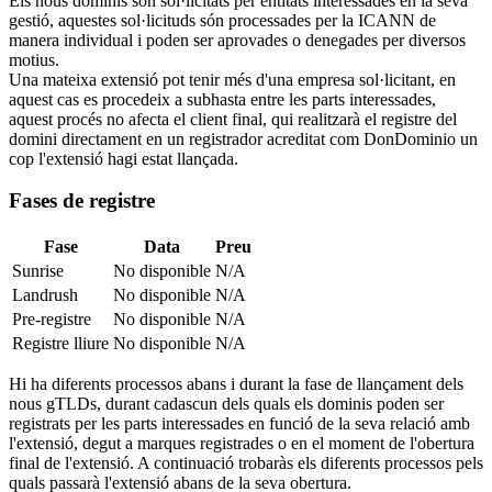
Els nous dominis són sol·licitats per entitats interessades en la seva
gestió, aquestes sol·licituds són processades per la ICANN de
manera individual i poden ser aprovades o denegades per diversos
motius.
Una mateixa extensió pot tenir més d'una empresa sol·licitant, en
aquest cas es procedeix a subhasta entre les parts interessades,
aquest procés no afecta el client final, qui realitzarà el registre del
domini directament en un registrador acreditat com DonDominio un
cop l'extensió hagi estat llançada.
Fases de registre
Fase
Data
Preu
Sunrise
No disponible
N/A
Landrush
No disponible
N/A
Pre-registre
No disponible
N/A
Registre lliure
No disponible
N/A
Hi ha diferents processos abans i durant la fase de llançament dels
nous gTLDs, durant cadascun dels quals els dominis poden ser
registrats per les parts interessades en funció de la seva relació amb
l'extensió, degut a marques registrades o en el moment de l'obertura
final de l'extensió. A continuació trobaràs els diferents processos pels
quals passarà l'extensió abans de la seva obertura.