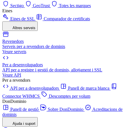
Sectigo
GeoTrust
Totes les marques
Eines
Eines de SSL
Comparador de certificats
Altres serveis
Revenedors
Serveis per a revendors de dominis
Veure serveis
Per a desenvolupadors
API per a registre i gestió de dominis, allotjament i SSL
Veure API
Per a revendors
API per a desenvolupadors
Panell de marca blanca
Connector WHMCS
Descomptes per volum
DonDominio
Panell de gestió
Sobre DonDominio
Acreditacions de
dominis
Ajuda i suport