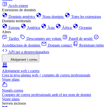
Accés extern
Extensions de dominis
Dominis genèrics
Nous dominis
Totes les extensions
Dominis territorials
Europa
Amèrica
Àsia
Àfrica
Oceania
Altres
Tarifes
Descomptes per volum
Panell de gestió
Acreditacions de dominis
Domain contact
Registrant rights
API per a desenvolupadors
Allotjament i correu
Allotjament web i correu
Crea la teva pàgina web + comptes de correu professionals
Veure plans
Només correu
Comptes de correu professionals amb el teu nom de domini
Veure plans
Serveis inclosos