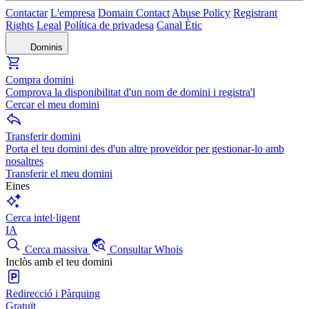
Contactar
L'empresa
Domain Contact
Abuse Policy
Registrant
Rights
Legal
Política de privadesa
Canal Ètic
Dominis
Compra domini
Comprova la disponibilitat d'un nom de domini i registra'l
Cercar el meu domini
Transferir domini
Porta el teu domini des d'un altre proveïdor per gestionar-lo amb
nosaltres
Transferir el meu domini
Eines
Cerca intel·ligent
IA
Cerca massiva
Consultar Whois
Inclòs amb el teu domini
Redirecció i Pàrquing
Gratuït