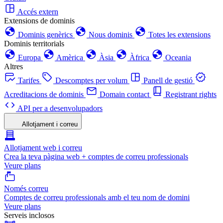
Accés extern
Extensions de dominis
Dominis genèrics
Nous dominis
Totes les extensions
Dominis territorials
Europa
Amèrica
Àsia
Àfrica
Oceania
Altres
Tarifes
Descomptes per volum
Panell de gestió
Acreditacions de dominis
Domain contact
Registrant rights
API per a desenvolupadors
Allotjament i correu
Allotjament web i correu
Crea la teva pàgina web + comptes de correu professionals
Veure plans
Només correu
Comptes de correu professionals amb el teu nom de domini
Veure plans
Serveis inclosos