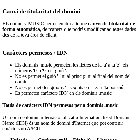
Canvi de titularitat del domini
Els dominis .MUSIC permeten dur a terme
canvis de titularitat de
forma automàtica
, de manera que podràs modificar aquestes dades
des de la teva àrea de client.
Caràcters permesos / IDN
Els dominis .music permeten les lletres de la 'a' a la 'z', els
números '0' a '9' i el guió '-'.
No es permet el guió '-' ni al principi ni al final del nom del
domini.
No es permet dos guions '-' seguits en la 3a i 4a posició.
Es permeten caràcters IDN en els dominis .music.
Taula de caràcters IDN permesos per a dominis .music
Un nom de domini internacionalitzat o Internationalized Domain
Name (IDN) és un nom de domini d'Internet que pot contenir
caràcters no ASCII.