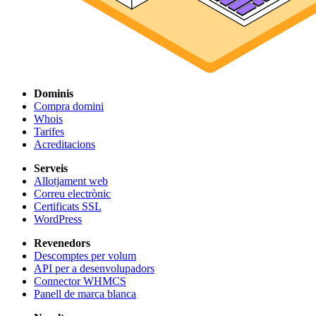
Dominis
Compra domini
Whois
Tarifes
Acreditacions
Serveis
Allotjament web
Correu electrònic
Certificats SSL
WordPress
Revenedors
Descomptes per volum
API per a desenvolupadors
Connector WHMCS
Panell de marca blanca