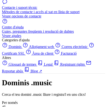
Contacte i suport tècnic
Mètodes de contacte i accés al xat en línia de suport
Veure opcions de contacte
Centre d'ajuda
Guies, preguntes freqüents i resolució de dubtes
Veure ajudes
Categories d'ajuda
Dominis
Allotjament web
Correu electrònic
Certificats SSL
Àrea de client
Facturació
Altres
Glossari de termes
Legal
Registrant rights
Reportar abús
Blog
↗
Dominis .music
Cerca el teu domini .music lliure i registra'l en uns clics!
Per només
45