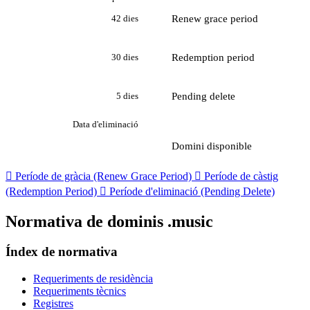
Renew grace period
42 dies
Redemption period
30 dies
Pending delete
5 dies
Data d'eliminació
Domini disponible

Període de gràcia (Renew Grace Period)

Període de càstig
(Redemption Period)

Període d'eliminació (Pending Delete)
Normativa de dominis .music
Índex de normativa
Requeriments de residència
Requeriments tècnics
Registres