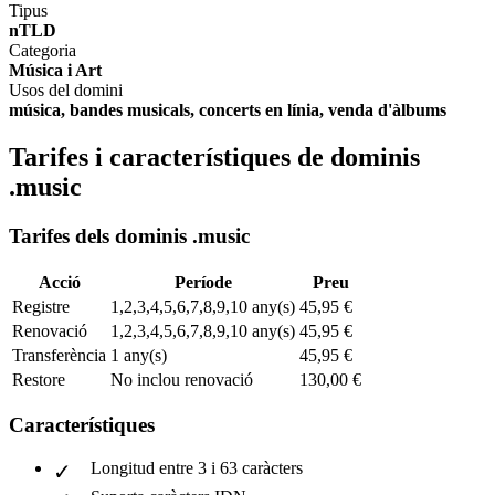
Tipus
nTLD
Categoria
Música i Art
Usos del domini
música, bandes musicals, concerts en línia, venda d'àlbums
Tarifes i característiques de dominis
.music
Tarifes dels dominis .music
Acció
Període
Preu
Registre
1,2,3,4,5,6,7,8,9,10 any(s)
45,95 €
Renovació
1,2,3,4,5,6,7,8,9,10 any(s)
45,95 €
Transferència
1 any(s)
45,95 €
Restore
No inclou renovació
130,00 €
Característiques
Longitud entre 3 i 63 caràcters