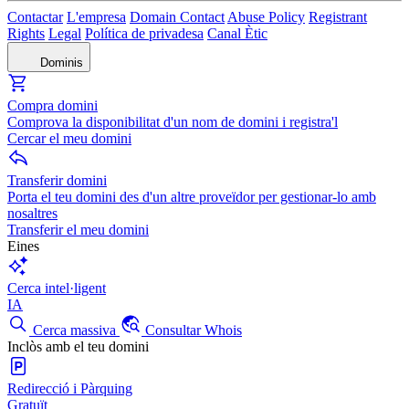
Contactar
L'empresa
Domain Contact
Abuse Policy
Registrant
Rights
Legal
Política de privadesa
Canal Ètic
Dominis
Compra domini
Comprova la disponibilitat d'un nom de domini i registra'l
Cercar el meu domini
Transferir domini
Porta el teu domini des d'un altre proveïdor per gestionar-lo amb
nosaltres
Transferir el meu domini
Eines
Cerca intel·ligent
IA
Cerca massiva
Consultar Whois
Inclòs amb el teu domini
Redirecció i Pàrquing
Gratuït