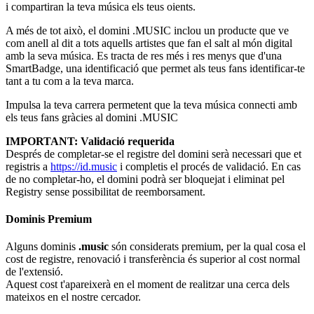
i compartiran la teva música els teus oients.
A més de tot això, el domini .MUSIC inclou un producte que ve
com anell al dit a tots aquells artistes que fan el salt al món digital
amb la seva música. Es tracta de res més i res menys que d'una
SmartBadge, una identificació que permet als teus fans identificar-te
tant a tu com a la teva marca.
Impulsa la teva carrera permetent que la teva música connecti amb
els teus fans gràcies al domini .MUSIC
IMPORTANT: Validació requerida
Després de completar-se el registre del domini serà necessari que et
registris a
https://id.music
i completis el procés de validació. En cas
de no completar-ho, el domini podrà ser bloquejat i eliminat pel
Registry sense possibilitat de reemborsament.
Dominis Premium
Alguns dominis
.music
són considerats premium, per la qual cosa el
cost de registre, renovació i transferència és superior al cost normal
de l'extensió.
Aquest cost t'apareixerà en el moment de realitzar una cerca dels
mateixos en el nostre cercador.