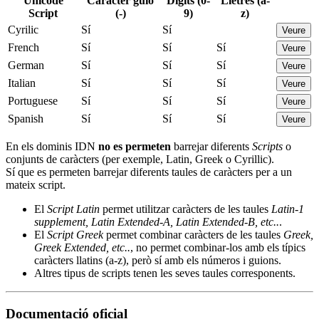
Unicode
Caràcter guió
Dígits (0-
Lletres (a-
Script
(-)
9)
z)
Cyrilic
Sí
Sí
Veure
French
Sí
Sí
Sí
Veure
German
Sí
Sí
Sí
Veure
Italian
Sí
Sí
Sí
Veure
Portuguese
Sí
Sí
Sí
Veure
Spanish
Sí
Sí
Sí
Veure
En els dominis IDN
no es permeten
barrejar diferents
Scripts
o
conjunts de caràcters (per exemple, Latin, Greek o Cyrillic).
Sí que es permeten barrejar diferents taules de caràcters per a un
mateix script.
El
Script Latin
permet utilitzar caràcters de les taules
Latin-1
supplement, Latin Extended-A, Latin Extended-B, etc..
.
El
Script Greek
permet combinar caràcters de les taules
Greek,
Greek Extended, etc..
, no permet combinar-los amb els típics
caràcters llatins (a-z), però sí amb els números i guions.
Altres tipus de scripts tenen les seves taules corresponents.
Documentació oficial