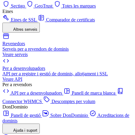
Sectigo
GeoTrust
Totes les marques
Eines
Eines de SSL
Comparador de certificats
Altres serveis
Revenedors
Serveis per a revendors de dominis
Veure serveis
Per a desenvolupadors
API per a registre i gestió de dominis, allotjament i SSL
Veure API
Per a revendors
API per a desenvolupadors
Panell de marca blanca
Connector WHMCS
Descomptes per volum
DonDominio
Panell de gestió
Sobre DonDominio
Acreditacions de
dominis
Ajuda i suport