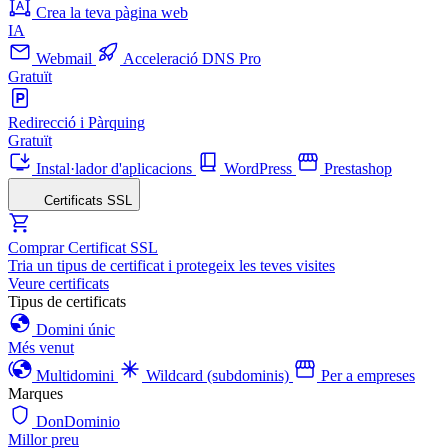
Crea la teva pàgina web
IA
Webmail
Acceleració DNS Pro
Gratuït
Redirecció i Pàrquing
Gratuït
Instal·lador d'aplicacions
WordPress
Prestashop
Certificats SSL
Comprar Certificat SSL
Tria un tipus de certificat i protegeix les teves visites
Veure certificats
Tipus de certificats
Domini únic
Més venut
Multidomini
Wildcard (subdominis)
Per a empreses
Marques
DonDominio
Millor preu