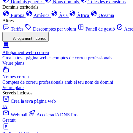
Dominis genèrics
Nous dominis
Totes les extensions
Dominis territorials
Europa
Amèrica
Àsia
Àfrica
Oceania
Altres
Tarifes
Descomptes per volum
Panell de gestió
Acre
Allotjament i correu
Allotjament web i correu
Crea la teva pàgina web + comptes de correu professionals
Veure plans
Només correu
Comptes de correu professionals amb el teu nom de domini
Veure plans
Serveis inclosos
Crea la teva pàgina web
IA
Webmail
Acceleració DNS Pro
Gratuït