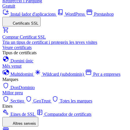
Redirecció i Pàrquing
Gratuït
Instal·lador d'aplicacions
WordPress
Prestashop
Certificats SSL
Comprar Certificat SSL
Tria un tipus de certificat i protegeix les teves visites
Veure certificats
Tipus de certificats
Domini únic
Més venut
Multidomini
Wildcard (subdominis)
Per a empreses
Marques
DonDominio
Millor preu
Sectigo
GeoTrust
Totes les marques
Eines
Eines de SSL
Comparador de certificats
Altres serveis