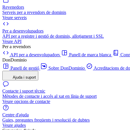
Revenedors
Serveis per a revendors de dominis
Veure serveis
Per a desenvolupadors
API per a registre i gestió de dominis, allotjament i SSL
Veure API
Per a revendors
API per a desenvolupadors
Panell de marca blanca
Con
DonDominio
Panell de gestió
Sobre DonDominio
Acreditacions de d
Ajuda i suport
Contacte i suport tècnic
Mètodes de contacte i accés al xat en línia de suport
Veure opcions de contacte
Centre d'ajuda
Guies, preguntes freqüents i resolució de dubtes
Veure ajudes