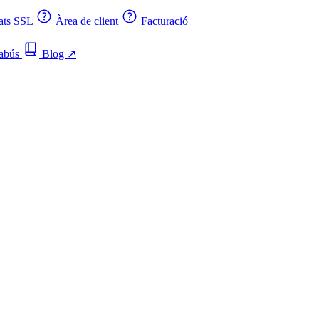
cats SSL
Àrea de client
Facturació
 abús
Blog
↗