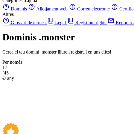
Categories d'ajuda
Dominis
Allotjament web
Correu electrònic
Certifi
Altres
Glossari de termes
Legal
Registrant rights
Reportar
Dominis .monster
Cerca el teu domini .monster lliure i registra'l en uns clics!
Per només
17
’45
€/ any