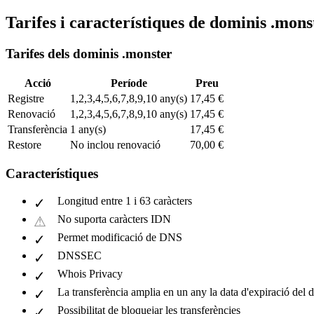
Tarifes i característiques de dominis .mons
Tarifes dels dominis .monster
Acció
Període
Preu
Registre
1,2,3,4,5,6,7,8,9,10 any(s)
17,45 €
Renovació
1,2,3,4,5,6,7,8,9,10 any(s)
17,45 €
Transferència
1 any(s)
17,45 €
Restore
No inclou renovació
70,00 €
Característiques
Longitud entre 1 i 63 caràcters
No suporta caràcters IDN
Permet modificació de DNS
DNSSEC
Whois Privacy
La transferència amplia en un any la data d'expiració del 
Possibilitat de bloquejar les transferències