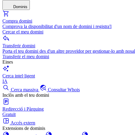
Dominis
Compra domini
Comprova la disponibilitat d'un nom de domini i registra'l
Cercar el meu domini
Transferir domini
Porta el teu domini des d'un altre proveïdor per gestionar-lo amb nosal
Transferir el meu domini
Eines
Cerca intel·ligent
IA
Cerca massiva
Consultar Whois
Inclòs amb el teu domini
Redirecció i Pàrquing
Gratuït
Accés extern
Extensions de dominis