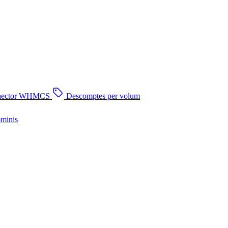
nector WHMCS
Descomptes per volum
ominis