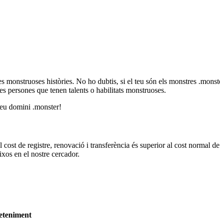
ves monstruoses històries. No ho dubtis, si el teu són els monstres .mon
les persones que tenen talents o habilitats monstruoses.
l teu domini .monster!
cost de registre, renovació i transferència és superior al cost normal de 
ixos en el nostre cercador.
reteniment