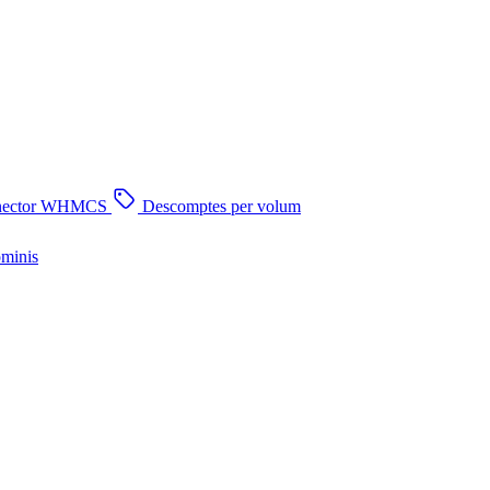
nector WHMCS
Descomptes per volum
ominis