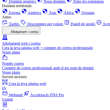
Dominis genèrics
Nous dominis
Totes les extensions
Dominis territorials
Europa
Amèrica
Àsia
Àfrica
Oceania
Altres
Tarifes
Descomptes per volum
Panell de gestió
Acre
Allotjament i correu
Allotjament web i correu
Crea la teva pàgina web + comptes de correu professionals
Veure plans
Només correu
Comptes de correu professionals amb el teu nom de domini
Veure plans
Serveis inclosos
Crea la teva pàgina web
IA
Webmail
Acceleració DNS Pro
Gratuït