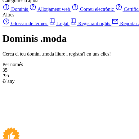
Categories d'ajuda
Dominis
Allotjament web
Correu electrònic
Certifi
Altres
Glossari de termes
Legal
Registrant rights
Reportar
Dominis .moda
Cerca el teu domini .moda lliure i registra'l en uns clics!
Per només
35
’95
€/ any