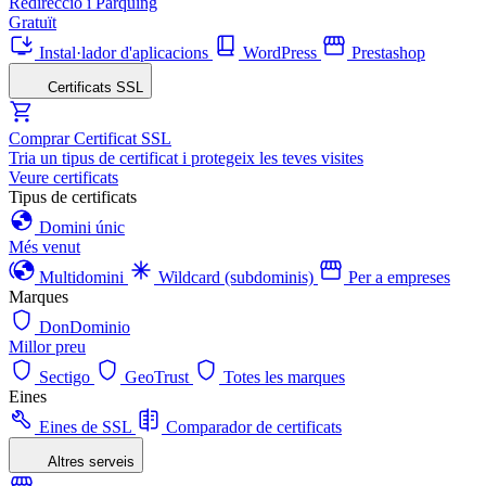
Redirecció i Pàrquing
Gratuït
Instal·lador d'aplicacions
WordPress
Prestashop
Certificats SSL
Comprar Certificat SSL
Tria un tipus de certificat i protegeix les teves visites
Veure certificats
Tipus de certificats
Domini únic
Més venut
Multidomini
Wildcard (subdominis)
Per a empreses
Marques
DonDominio
Millor preu
Sectigo
GeoTrust
Totes les marques
Eines
Eines de SSL
Comparador de certificats
Altres serveis