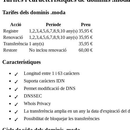
Tarifes dels dominis .moda
Acció
Període
Preu
Registre
1,2,3,4,5,6,7,8,9,10 any(s)
35,95 €
Renovació
1,2,3,4,5,6,7,8,9,10 any(s)
35,95 €
Transferència
1 any(s)
35,95 €
Restore
No inclou renovació
60,00 €
Característiques
Longitud entre 1 i 63 caràcters
Suporta caràcters IDN
Permet modificació de DNS
DNSSEC
Whois Privacy
La transferència amplia en un any la data d'expiració del 
Possibilitat de bloquejar les transferències
Cicle de vida dels dominis .moda