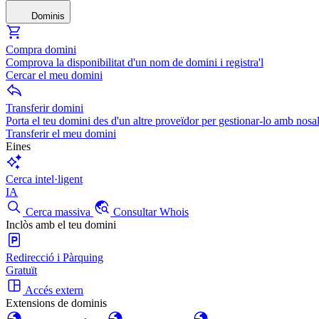
Dominis
Compra domini
Comprova la disponibilitat d'un nom de domini i registra'l
Cercar el meu domini
Transferir domini
Porta el teu domini des d'un altre proveïdor per gestionar-lo amb nosal
Transferir el meu domini
Eines
Cerca intel·ligent
IA
Cerca massiva
Consultar Whois
Inclòs amb el teu domini
Redirecció i Pàrquing
Gratuït
Accés extern
Extensions de dominis