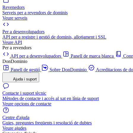
Revenedors
Serveis per a revendors de dominis
Veure serveis
Per a desenvolupadors
API per a registre i gestió de dominis, allotjament i SSL
Veure API
Per a revendors
API per a desenvolupadors
Panell de marca blanca
Con
DonDominio
Panell de gestió
Sobre DonDominio
Acreditacions de d
Ajuda i suport
Contacte i suport tècnic
Mètodes de contacte i accés al xat en línia de suport
Veure opcions de contacte
Centre d'ajuda
Guies, preguntes freqüents i resolució de dubtes
Veure ajudes