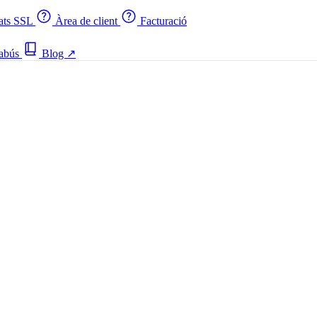
cats SSL
Àrea de client
Facturació
 abús
Blog
↗