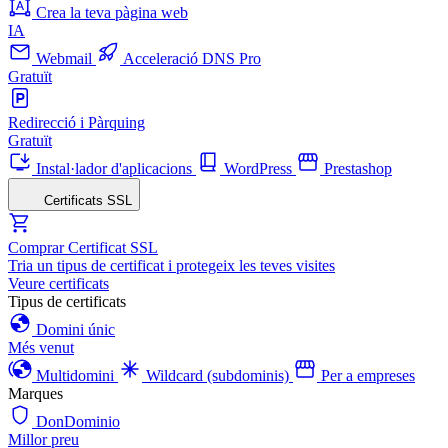
Crea la teva pàgina web
IA
Webmail
Acceleració DNS Pro
Gratuït
Redirecció i Pàrquing
Gratuït
Instal·lador d'aplicacions
WordPress
Prestashop
Certificats SSL
Comprar Certificat SSL
Tria un tipus de certificat i protegeix les teves visites
Veure certificats
Tipus de certificats
Domini únic
Més venut
Multidomini
Wildcard (subdominis)
Per a empreses
Marques
DonDominio
Millor preu