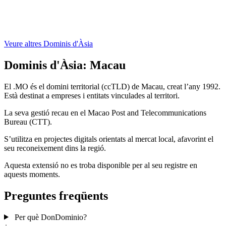
Veure altres Dominis d'Àsia
Dominis d'Àsia:
Macau
El .MO és el domini territorial (ccTLD) de Macau, creat l’any 1992.
Està destinat a empreses i entitats vinculades al territori.
La seva gestió recau en el Macao Post and Telecommunications
Bureau (CTT).
S’utilitza en projectes digitals orientats al mercat local, afavorint el
seu reconeixement dins la regió.
Aquesta extensió no es troba disponible per al seu registre en
aquests moments.
Preguntes freqüents
Per què DonDominio?