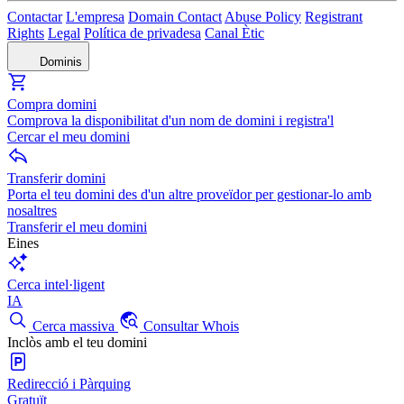
Contactar
L'empresa
Domain Contact
Abuse Policy
Registrant
Rights
Legal
Política de privadesa
Canal Ètic
Dominis
Compra domini
Comprova la disponibilitat d'un nom de domini i registra'l
Cercar el meu domini
Transferir domini
Porta el teu domini des d'un altre proveïdor per gestionar-lo amb
nosaltres
Transferir el meu domini
Eines
Cerca intel·ligent
IA
Cerca massiva
Consultar Whois
Inclòs amb el teu domini
Redirecció i Pàrquing
Gratuït