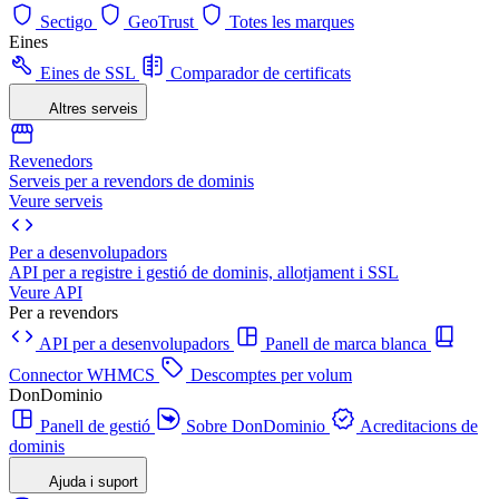
Sectigo
GeoTrust
Totes les marques
Eines
Eines de SSL
Comparador de certificats
Altres serveis
Revenedors
Serveis per a revendors de dominis
Veure serveis
Per a desenvolupadors
API per a registre i gestió de dominis, allotjament i SSL
Veure API
Per a revendors
API per a desenvolupadors
Panell de marca blanca
Connector WHMCS
Descomptes per volum
DonDominio
Panell de gestió
Sobre DonDominio
Acreditacions de
dominis
Ajuda i suport