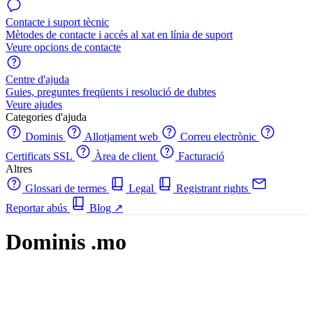
Contacte i suport tècnic
Mètodes de contacte i accés al xat en línia de suport
Veure opcions de contacte
Centre d'ajuda
Guies, preguntes freqüents i resolució de dubtes
Veure ajudes
Categories d'ajuda
Dominis
Allotjament web
Correu electrònic
Certificats SSL
Àrea de client
Facturació
Altres
Glossari de termes
Legal
Registrant rights
Reportar abús
Blog
↗
Dominis .mo