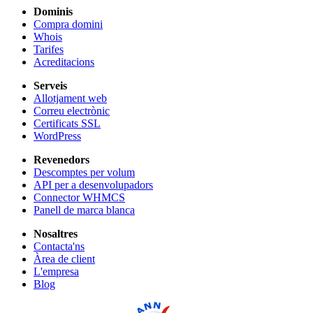
Dominis
Compra domini
Whois
Tarifes
Acreditacions
Serveis
Allotjament web
Correu electrònic
Certificats SSL
WordPress
Revenedors
Descomptes per volum
API per a desenvolupadors
Connector WHMCS
Panell de marca blanca
Nosaltres
Contacta'ns
Àrea de client
L'empresa
Blog