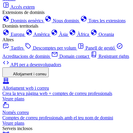
Accés extern
Extensions de dominis
Dominis genèrics
Nous dominis
Totes les extensions
Dominis territorials
Europa
Amèrica
Àsia
Àfrica
Oceania
Altres
Tarifes
Descomptes per volum
Panell de gestió
Acreditacions de dominis
Domain contact
Registrant rights
API per a desenvolupadors
Allotjament i correu
Allotjament web i correu
Crea la teva pàgina web + comptes de correu professionals
Veure plans
Només correu
Comptes de correu professionals amb el teu nom de domini
Veure plans
Serveis inclosos