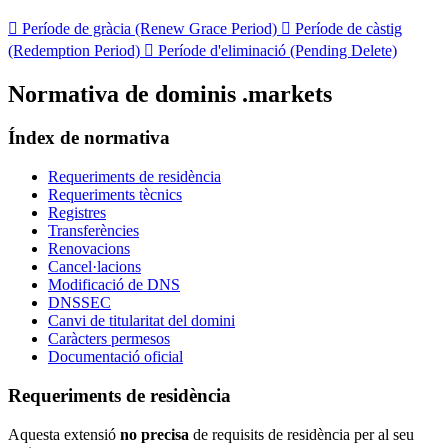

Període de gràcia (Renew Grace Period)

Període de càstig
(Redemption Period)

Període d'eliminació (Pending Delete)
Normativa de dominis .markets
Índex de normativa
Requeriments de residència
Requeriments tècnics
Registres
Transferències
Renovacions
Cancel·lacions
Modificació de DNS
DNSSEC
Canvi de titularitat del domini
Caràcters permesos
Documentació oficial
Requeriments de residència
Aquesta extensió
no precisa
de requisits de residència per al seu