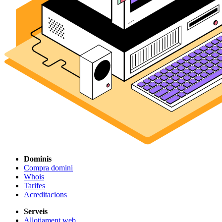
Dominis
Compra domini
Whois
Tarifes
Acreditacions
Serveis
Allotjament web