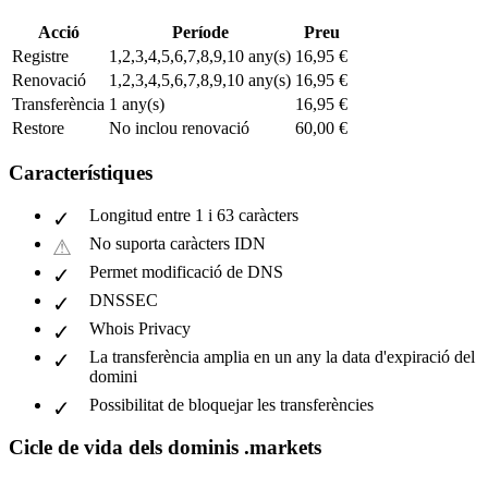
Acció
Període
Preu
Registre
1,2,3,4,5,6,7,8,9,10 any(s)
16,95 €
Renovació
1,2,3,4,5,6,7,8,9,10 any(s)
16,95 €
Transferència
1 any(s)
16,95 €
Restore
No inclou renovació
60,00 €
Característiques
Longitud entre 1 i 63 caràcters
No suporta caràcters IDN
Permet modificació de DNS
DNSSEC
Whois Privacy
La transferència amplia en un any la data d'expiració del
domini
Possibilitat de bloquejar les transferències
Cicle de vida dels dominis .markets