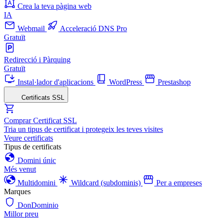
Crea la teva pàgina web
IA
Webmail
Acceleració DNS Pro
Gratuït
Redirecció i Pàrquing
Gratuït
Instal·lador d'aplicacions
WordPress
Prestashop
Certificats SSL
Comprar Certificat SSL
Tria un tipus de certificat i protegeix les teves visites
Veure certificats
Tipus de certificats
Domini únic
Més venut
Multidomini
Wildcard (subdominis)
Per a empreses
Marques
DonDominio
Millor preu