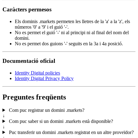
Caràcters permesos
Els dominis .markets permeten les lletres de la 'a' a la 'z', els
números '0' a '9' i el guió '-'.
No es permet el guió '-' ni al principi ni al final del nom del
domini.
No es permet dos guions '-' seguits en la 3a i 4a posició.
Documentació oficial
Identity Digital policies
Identity Digital Privacy Policy
Preguntes freqüents
Com puc registrar un domini .markets?
↓
Com puc saber si un domini .markets està disponible?
↓
Puc transferir un domini .markets registrat en un altre proveïdor?
↓