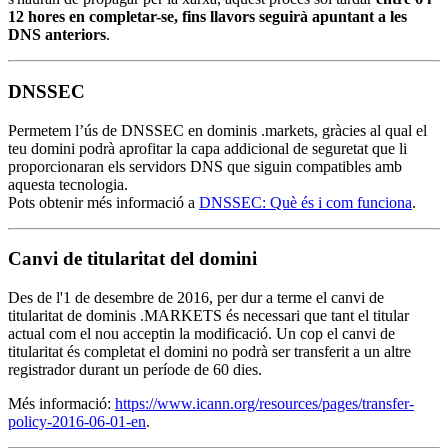
12 hores en completar-se, fins llavors seguirà apuntant a les
DNS anteriors
.
DNSSEC
Permetem l’ús de DNSSEC en dominis .markets, gràcies al qual el
teu domini podrà aprofitar la capa addicional de seguretat que li
proporcionaran els servidors DNS que siguin compatibles amb
aquesta tecnologia.
Pots obtenir més informació a
DNSSEC: Què és i com funciona
.
Canvi de titularitat del domini
Des de l'1 de desembre de 2016, per dur a terme el canvi de
titularitat de dominis .MARKETS és necessari que tant el titular
actual com el nou acceptin la modificació. Un cop el canvi de
titularitat és completat el domini no podrà ser transferit a un altre
registrador durant un període de 60 dies.
Més informació:
https://www.icann.org/resources/pages/transfer-
policy-2016-06-01-en
.