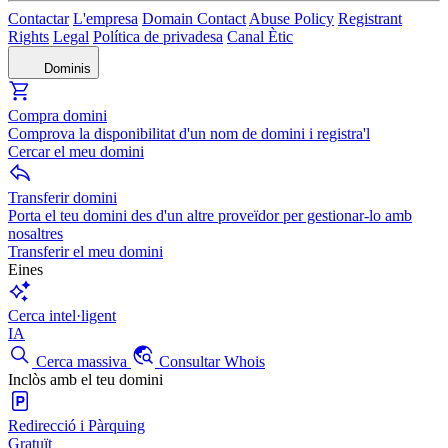
Contactar
L'empresa
Domain Contact
Abuse Policy
Registrant
Rights
Legal
Política de privadesa
Canal Ètic
Dominis
Compra domini
Comprova la disponibilitat d'un nom de domini i registra'l
Cercar el meu domini
Transferir domini
Porta el teu domini des d'un altre proveïdor per gestionar-lo amb
nosaltres
Transferir el meu domini
Eines
Cerca intel·ligent
IA
Cerca massiva
Consultar Whois
Inclòs amb el teu domini
Redirecció i Pàrquing
Gratuït