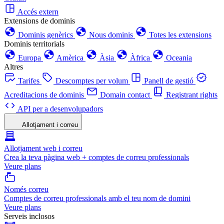
Accés extern
Extensions de dominis
Dominis genèrics
Nous dominis
Totes les extensions
Dominis territorials
Europa
Amèrica
Àsia
Àfrica
Oceania
Altres
Tarifes
Descomptes per volum
Panell de gestió
Acreditacions de dominis
Domain contact
Registrant rights
API per a desenvolupadors
Allotjament i correu
Allotjament web i correu
Crea la teva pàgina web + comptes de correu professionals
Veure plans
Només correu
Comptes de correu professionals amb el teu nom de domini
Veure plans
Serveis inclosos