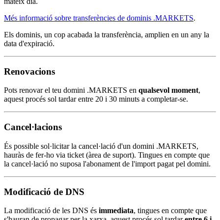
mateix dia.
Més informació sobre transferències de dominis .MARKETS
.
Els dominis, un cop acabada la transferència, amplien en un any la
data d'expiració.
Renovacions
Pots renovar el teu domini .MARKETS en
qualsevol moment
,
aquest procés sol tardar entre 20 i 30 minuts a completar-se.
Cancel·lacions
És possible sol·licitar la cancel·lació d'un domini .MARKETS,
hauràs de fer-ho via ticket (àrea de suport). Tingues en compte que
la cancel·lació no suposa l'abonament de l'import pagat pel domini.
Modificació de DNS
La modificació de les DNS és
immediata
, tingues en compte que
s'hauran de propagar per la xarxa, aquest procés sol tardar
entre 6 i