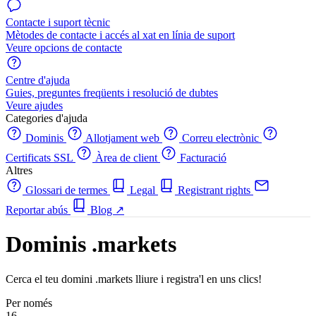
Contacte i suport tècnic
Mètodes de contacte i accés al xat en línia de suport
Veure opcions de contacte
Centre d'ajuda
Guies, preguntes freqüents i resolució de dubtes
Veure ajudes
Categories d'ajuda
Dominis
Allotjament web
Correu electrònic
Certificats SSL
Àrea de client
Facturació
Altres
Glossari de termes
Legal
Registrant rights
Reportar abús
Blog
↗
Dominis .markets
Cerca el teu domini .markets lliure i registra'l en uns clics!
Per només
16