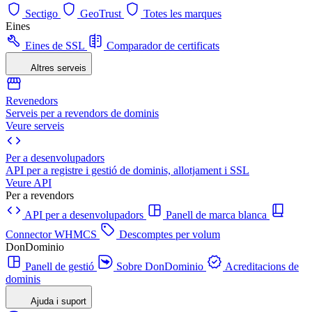
Sectigo
GeoTrust
Totes les marques
Eines
Eines de SSL
Comparador de certificats
Altres serveis
Revenedors
Serveis per a revendors de dominis
Veure serveis
Per a desenvolupadors
API per a registre i gestió de dominis, allotjament i SSL
Veure API
Per a revendors
API per a desenvolupadors
Panell de marca blanca
Connector WHMCS
Descomptes per volum
DonDominio
Panell de gestió
Sobre DonDominio
Acreditacions de
dominis
Ajuda i suport