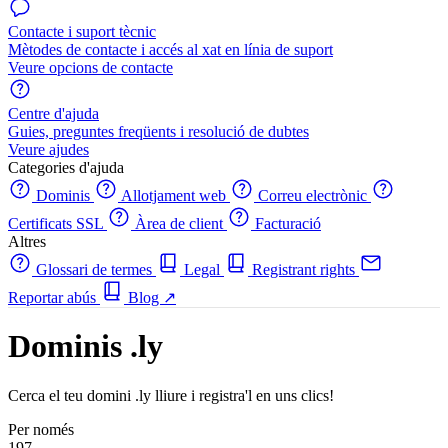
Contacte i suport tècnic
Mètodes de contacte i accés al xat en línia de suport
Veure opcions de contacte
Centre d'ajuda
Guies, preguntes freqüents i resolució de dubtes
Veure ajudes
Categories d'ajuda
Dominis
Allotjament web
Correu electrònic
Certificats SSL
Àrea de client
Facturació
Altres
Glossari de termes
Legal
Registrant rights
Reportar abús
Blog
↗
Dominis .ly
Cerca el teu domini .ly lliure i registra'l en uns clics!
Per només
197