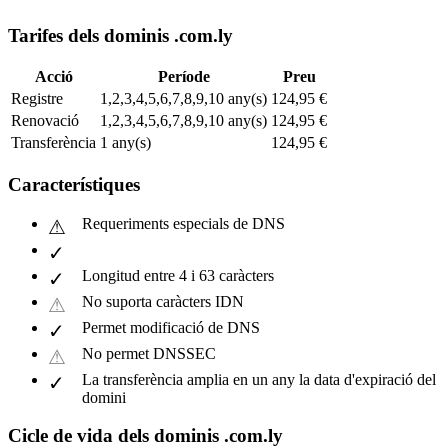
Tarifes dels dominis .com.ly
Acció
Període
Preu
Registre
1,2,3,4,5,6,7,8,9,10 any(s)
124,95 €
Renovació
1,2,3,4,5,6,7,8,9,10 any(s)
124,95 €
Transferència
1 any(s)
124,95 €
Característiques
Requeriments especials de DNS
Longitud entre 4 i 63 caràcters
No suporta caràcters IDN
Permet modificació de DNS
No permet DNSSEC
La transferència amplia en un any la data d'expiració del
domini
Cicle de vida dels dominis .com.ly