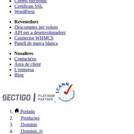
Correu electrònic
Certificats SSL
WordPress
Revenedors
Descomptes per volum
API per a desenvolupadors
Connector WHMCS
Panell de marca blanca
Nosaltres
Contacta'ns
Àrea de client
L'empresa
Blog
Portada
Productes
Dominis
Dominis .ly