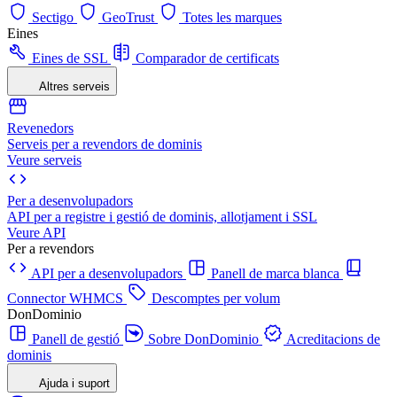
Sectigo
GeoTrust
Totes les marques
Eines
Eines de SSL
Comparador de certificats
Altres serveis
Revenedors
Serveis per a revendors de dominis
Veure serveis
Per a desenvolupadors
API per a registre i gestió de dominis, allotjament i SSL
Veure API
Per a revendors
API per a desenvolupadors
Panell de marca blanca
Connector WHMCS
Descomptes per volum
DonDominio
Panell de gestió
Sobre DonDominio
Acreditacions de
dominis
Ajuda i suport