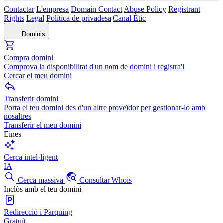
Contactar
L'empresa
Domain Contact
Abuse Policy
Registrant
Rights
Legal
Política de privadesa
Canal Ètic
Dominis
Compra domini
Comprova la disponibilitat d'un nom de domini i registra'l
Cercar el meu domini
Transferir domini
Porta el teu domini des d'un altre proveïdor per gestionar-lo amb
nosaltres
Transferir el meu domini
Eines
Cerca intel·ligent
IA
Cerca massiva
Consultar Whois
Inclòs amb el teu domini
Redirecció i Pàrquing
Gratuït