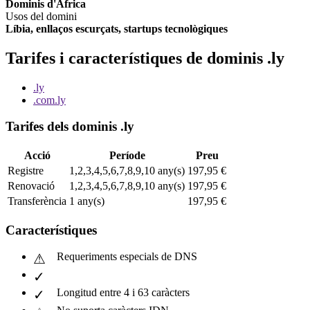
Dominis d'Àfrica
Usos del domini
Líbia, enllaços escurçats, startups tecnològiques
Tarifes i característiques de dominis .ly
.ly
.com.ly
Tarifes dels dominis .ly
Acció
Període
Preu
Registre
1,2,3,4,5,6,7,8,9,10 any(s)
197,95 €
Renovació
1,2,3,4,5,6,7,8,9,10 any(s)
197,95 €
Transferència
1 any(s)
197,95 €
Característiques
Requeriments especials de DNS
Longitud entre 4 i 63 caràcters