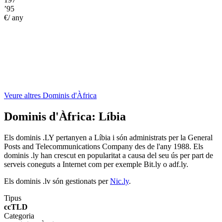
’95
€/ any
Veure altres Dominis d'Àfrica
Dominis d'Àfrica:
Líbia
Els dominis .LY pertanyen a Líbia i són administrats per la General
Posts and Telecommunications Company des de l'any 1988. Els
dominis .ly han crescut en popularitat a causa del seu ús per part de
serveis coneguts a Internet com per exemple Bit.ly o adf.ly.
Els dominis .lv són gestionats per
Nic.ly
.
Tipus
ccTLD
Categoria