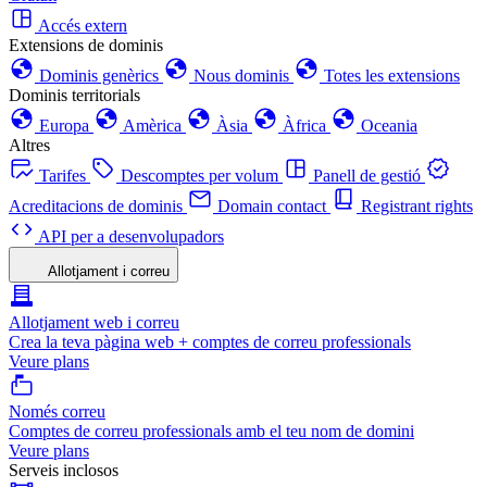
Accés extern
Extensions de dominis
Dominis genèrics
Nous dominis
Totes les extensions
Dominis territorials
Europa
Amèrica
Àsia
Àfrica
Oceania
Altres
Tarifes
Descomptes per volum
Panell de gestió
Acreditacions de dominis
Domain contact
Registrant rights
API per a desenvolupadors
Allotjament i correu
Allotjament web i correu
Crea la teva pàgina web + comptes de correu professionals
Veure plans
Només correu
Comptes de correu professionals amb el teu nom de domini
Veure plans
Serveis inclosos