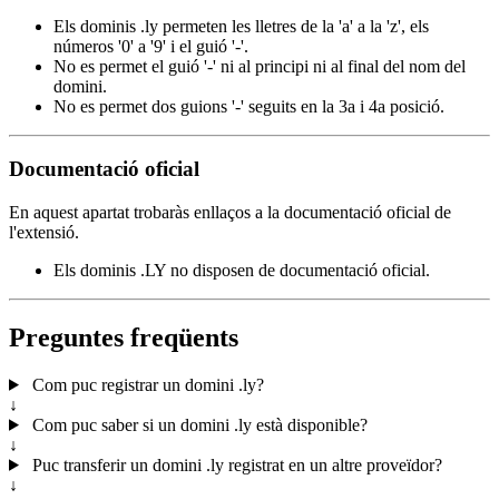
Els dominis .ly permeten les lletres de la 'a' a la 'z', els
números '0' a '9' i el guió '-'.
No es permet el guió '-' ni al principi ni al final del nom del
domini.
No es permet dos guions '-' seguits en la 3a i 4a posició.
Documentació oficial
En aquest apartat trobaràs enllaços a la documentació oficial de
l'extensió.
Els dominis .LY no disposen de documentació oficial.
Preguntes freqüents
Com puc registrar un domini .ly?
↓
Com puc saber si un domini .ly està disponible?
↓
Puc transferir un domini .ly registrat en un altre proveïdor?
↓