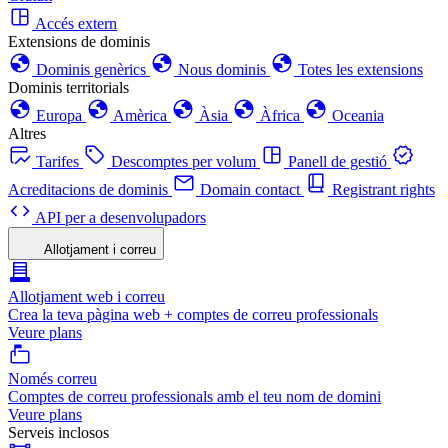
Accés extern
Extensions de dominis
Dominis genèrics
Nous dominis
Totes les extensions
Dominis territorials
Europa
Amèrica
Àsia
Àfrica
Oceania
Altres
Tarifes
Descomptes per volum
Panell de gestió
Acreditacions de dominis
Domain contact
Registrant rights
API per a desenvolupadors
Allotjament i correu
Allotjament web i correu
Crea la teva pàgina web + comptes de correu professionals
Veure plans
Només correu
Comptes de correu professionals amb el teu nom de domini
Veure plans
Serveis inclosos