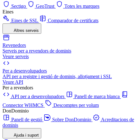
Sectigo
GeoTrust
Totes les marques
Eines
Eines de SSL
Comparador de certificats
Altres serveis
Revenedors
Serveis per a revendors de dominis
Veure serveis
Per a desenvolupadors
API per a registre i gestió de dominis, allotjament i SSL
Veure API
Per a revendors
API per a desenvolupadors
Panell de marca blanca
Connector WHMCS
Descomptes per volum
DonDominio
Panell de gestió
Sobre DonDominio
Acreditacions de
dominis
Ajuda i suport