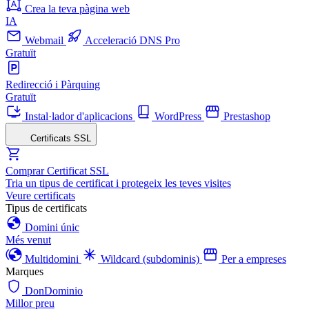
Crea la teva pàgina web
IA
Webmail
Acceleració DNS Pro
Gratuït
Redirecció i Pàrquing
Gratuït
Instal·lador d'aplicacions
WordPress
Prestashop
Certificats SSL
Comprar Certificat SSL
Tria un tipus de certificat i protegeix les teves visites
Veure certificats
Tipus de certificats
Domini únic
Més venut
Multidomini
Wildcard (subdominis)
Per a empreses
Marques
DonDominio
Millor preu