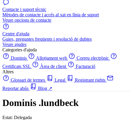
Contacte i suport tècnic
Mètodes de contacte i accés al xat en línia de suport
Veure opcions de contacte
Centre d'ajuda
Guies, preguntes freqüents i resolució de dubtes
Veure ajudes
Categories d'ajuda
Dominis
Allotjament web
Correu electrònic
Certificats SSL
Àrea de client
Facturació
Altres
Glossari de termes
Legal
Registrant rights
Reportar abús
Blog
↗
Dominis .lundbeck
Estat: Delegada