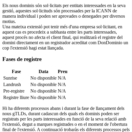
Els nous dominis són sol·licitats per entitats interessades en la seva
gestió, aquestes sol·licituds són processades per la ICANN de
manera individual i poden ser aprovades o denegades per diversos
motius.
Una mateixa extensió pot tenir més d'una empresa sol·licitant, en
aquest cas es procedeix a subhasta entre les parts interessades,
aquest procés no afecta el client final, qui realitzarà el registre del
domini directament en un registrador acreditat com DonDominio un
cop l'extensió hagi estat llançada.
Fases de registre
Fase
Data
Preu
Sunrise
No disponible
N/A
Landrush
No disponible
N/A
Pre-registre
No disponible
N/A
Registre lliure
No disponible
N/A
Hi ha diferents processos abans i durant la fase de llançament dels
nous gTLDs, durant cadascun dels quals els dominis poden ser
registrats per les parts interessades en funció de la seva relació amb
l'extensió, degut a marques registrades o en el moment de l'obertura
final de l'extensió. A continuació trobaràs els diferents processos pels