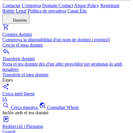
Contactar
L'empresa
Domain Contact
Abuse Policy
Registrant
Rights
Legal
Política de privadesa
Canal Ètic
Dominis
Compra domini
Comprova la disponibilitat d'un nom de domini i registra'l
Cercar el meu domini
Transferir domini
Porta el teu domini des d'un altre proveïdor per gestionar-lo amb
nosaltres
Transferir el meu domini
Eines
Cerca intel·ligent
IA
Cerca massiva
Consultar Whois
Inclòs amb el teu domini
Redirecció i Pàrquing
Gratuït