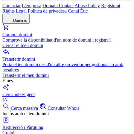
Contactar
L'empresa
Domain Contact
Abuse Policy
Registrant
Rights
Legal
Política de privadesa
Canal Ètic
Dominis
Compra domini
Comprova la disponibilitat d'un nom de domini i registra'l
Cercar el meu domini
Transferir domini
Porta el teu domini des d'un altre proveïdor per gestionar-lo amb
nosaltres
Transferir el meu domini
Eines
Cerca intel·ligent
IA
Cerca massiva
Consultar Whois
Inclòs amb el teu domini
Redirecció i Pàrquing
Gratuït