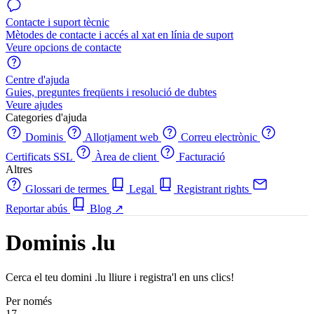
Contacte i suport tècnic
Mètodes de contacte i accés al xat en línia de suport
Veure opcions de contacte
Centre d'ajuda
Guies, preguntes freqüents i resolució de dubtes
Veure ajudes
Categories d'ajuda
Dominis
Allotjament web
Correu electrònic
Certificats SSL
Àrea de client
Facturació
Altres
Glossari de termes
Legal
Registrant rights
Reportar abús
Blog
↗
Dominis .lu
Cerca el teu domini .lu lliure i registra'l en uns clics!
Per només
17