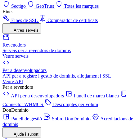
Sectigo
GeoTrust
Totes les marques
Eines
Eines de SSL
Comparador de certificats
Altres serveis
Revenedors
Serveis per a revendors de dominis
Veure serveis
Per a desenvolupadors
API per a registre i gestió de dominis, allotjament i SSL
Veure API
Per a revendors
API per a desenvolupadors
Panell de marca blanca
Connector WHMCS
Descomptes per volum
DonDominio
Panell de gestió
Sobre DonDominio
Acreditacions de
dominis
Ajuda i suport