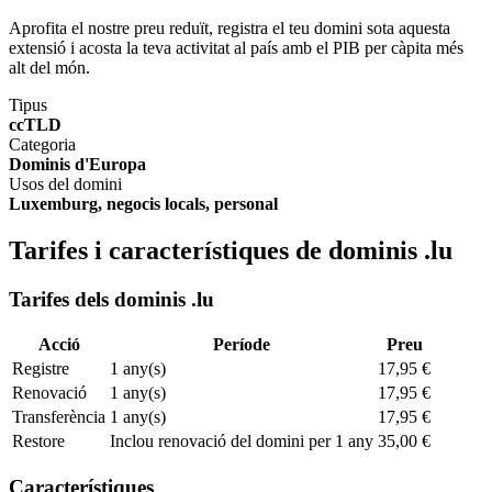
Aprofita el nostre preu reduït, registra el teu domini sota aquesta
extensió i acosta la teva activitat al país amb el PIB per càpita més
alt del món.
Tipus
ccTLD
Categoria
Dominis d'Europa
Usos del domini
Luxemburg, negocis locals, personal
Tarifes i característiques de dominis .lu
Tarifes dels dominis .lu
Acció
Període
Preu
Registre
1 any(s)
17,95 €
Renovació
1 any(s)
17,95 €
Transferència
1 any(s)
17,95 €
Restore
Inclou renovació del domini per 1 any
35,00 €
Característiques