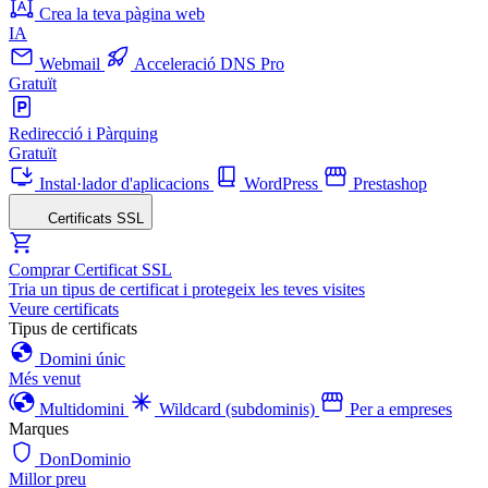
Crea la teva pàgina web
IA
Webmail
Acceleració DNS Pro
Gratuït
Redirecció i Pàrquing
Gratuït
Instal·lador d'aplicacions
WordPress
Prestashop
Certificats SSL
Comprar Certificat SSL
Tria un tipus de certificat i protegeix les teves visites
Veure certificats
Tipus de certificats
Domini únic
Més venut
Multidomini
Wildcard (subdominis)
Per a empreses
Marques
DonDominio
Millor preu