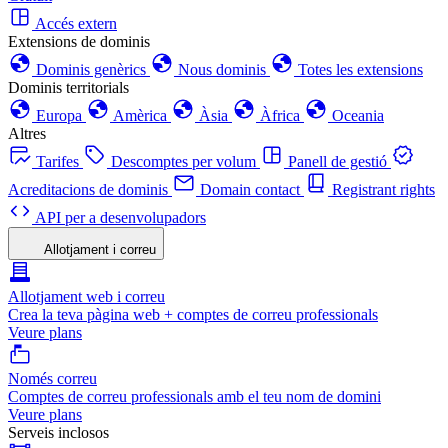
Accés extern
Extensions de dominis
Dominis genèrics
Nous dominis
Totes les extensions
Dominis territorials
Europa
Amèrica
Àsia
Àfrica
Oceania
Altres
Tarifes
Descomptes per volum
Panell de gestió
Acreditacions de dominis
Domain contact
Registrant rights
API per a desenvolupadors
Allotjament i correu
Allotjament web i correu
Crea la teva pàgina web + comptes de correu professionals
Veure plans
Només correu
Comptes de correu professionals amb el teu nom de domini
Veure plans
Serveis inclosos