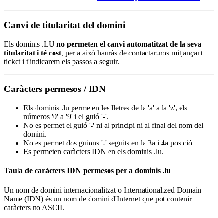
Canvi de titularitat del domini
Els dominis .LU
no permeten el canvi automatitzat de la seva
titularitat i té cost
, per a això hauràs de contactar-nos mitjançant
ticket i t'indicarem els passos a seguir.
Caràcters permesos / IDN
Els dominis .lu permeten les lletres de la 'a' a la 'z', els
números '0' a '9' i el guió '-'.
No es permet el guió '-' ni al principi ni al final del nom del
domini.
No es permet dos guions '-' seguits en la 3a i 4a posició.
Es permeten caràcters IDN en els dominis .lu.
Taula de caràcters IDN permesos per a dominis .lu
Un nom de domini internacionalitzat o Internationalized Domain
Name (IDN) és un nom de domini d'Internet que pot contenir
caràcters no ASCII.