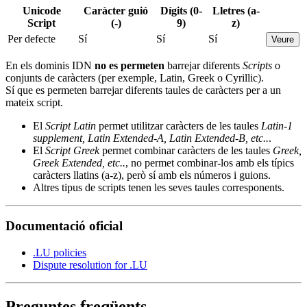
Unicode
Caràcter guió
Dígits (0-
Lletres (a-
Script
(-)
9)
z)
Per defecte
Sí
Sí
Sí
Veure
En els dominis IDN
no es permeten
barrejar diferents
Scripts
o
conjunts de caràcters (per exemple, Latin, Greek o Cyrillic).
Sí que es permeten barrejar diferents taules de caràcters per a un
mateix script.
El
Script Latin
permet utilitzar caràcters de les taules
Latin-1
supplement, Latin Extended-A, Latin Extended-B, etc..
.
El
Script Greek
permet combinar caràcters de les taules
Greek,
Greek Extended, etc..
, no permet combinar-los amb els típics
caràcters llatins (a-z), però sí amb els números i guions.
Altres tipus de scripts tenen les seves taules corresponents.
Documentació oficial
.LU policies
Dispute resolution for .LU
Preguntes freqüents