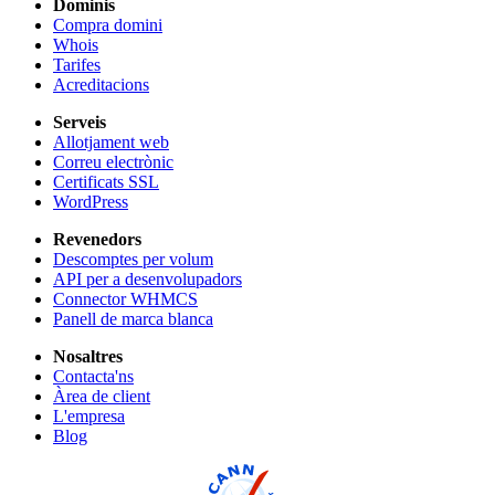
Dominis
Compra domini
Whois
Tarifes
Acreditacions
Serveis
Allotjament web
Correu electrònic
Certificats SSL
WordPress
Revenedors
Descomptes per volum
API per a desenvolupadors
Connector WHMCS
Panell de marca blanca
Nosaltres
Contacta'ns
Àrea de client
L'empresa
Blog