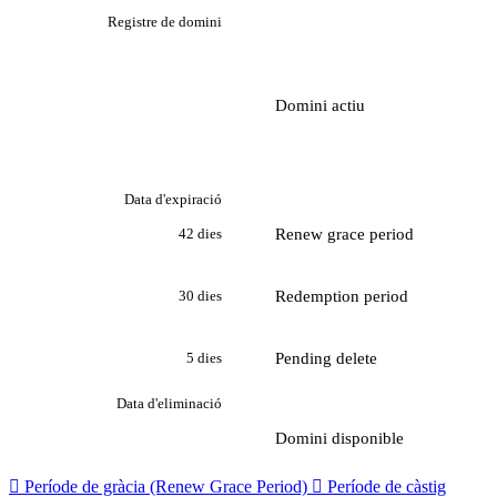
Registre de domini
Domini actiu
Data d'expiració
Renew grace period
42 dies
Redemption period
30 dies
Pending delete
5 dies
Data d'eliminació
Domini disponible

Període de gràcia (Renew Grace Period)

Període de càstig