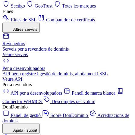
Sectigo
GeoTrust
Totes les marques
Eines
Eines de SSL
Comparador de certificats
Altres serveis
Revenedors
Serveis per a revendors de dominis
Veure serveis
Per a desenvolupadors
API per a registre i gestió de dominis, allotjament i SSL
Veure API
Per a revendors
API per a desenvolupadors
Panell de marca blanca
Connector WHMCS
Descomptes per volum
DonDominio
Panell de gestió
Sobre DonDominio
Acreditacions de
dominis
Ajuda i suport