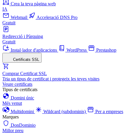
Crea la teva pàgina web
IA
Webmail
Acceleració DNS Pro
Gratuït
Redirecció i Pàrquing
Gratuït
Instal·lador d'aplicacions
WordPress
Prestashop
Certificats SSL
Comprar Certificat SSL
Tria un tipus de certificat i protegeix les teves visites
Veure certificats
Tipus de certificats
Domini únic
Més venut
Multidomini
Wildcard (subdominis)
Per a empreses
Marques
DonDominio
Millor preu