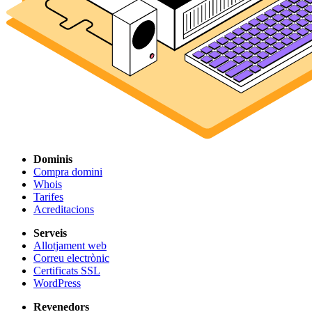
Dominis
Compra domini
Whois
Tarifes
Acreditacions
Serveis
Allotjament web
Correu electrònic
Certificats SSL
WordPress
Revenedors