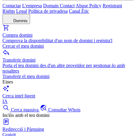
Contactar
L'empresa
Domain Contact
Abuse Policy
Registrant
Rights
Legal
Política de privadesa
Canal Ètic
Dominis
Compra domini
Comprova la disponibilitat d'un nom de domini i registra'l
Cercar el meu domini
Transferir domini
Porta el teu domini des d'un altre proveïdor per gestionar-lo amb
nosaltres
Transferir el meu domini
Eines
Cerca intel·ligent
IA
Cerca massiva
Consultar Whois
Inclòs amb el teu domini
Redirecció i Pàrquing
Gratuït