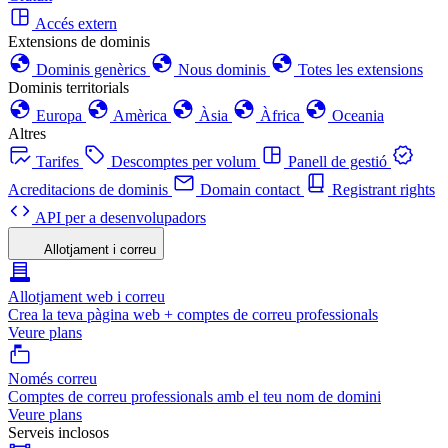
Accés extern
Extensions de dominis
Dominis genèrics
Nous dominis
Totes les extensions
Dominis territorials
Europa
Amèrica
Àsia
Àfrica
Oceania
Altres
Tarifes
Descomptes per volum
Panell de gestió
Acreditacions de dominis
Domain contact
Registrant rights
API per a desenvolupadors
Allotjament i correu
Allotjament web i correu
Crea la teva pàgina web + comptes de correu professionals
Veure plans
Només correu
Comptes de correu professionals amb el teu nom de domini
Veure plans
Serveis inclosos