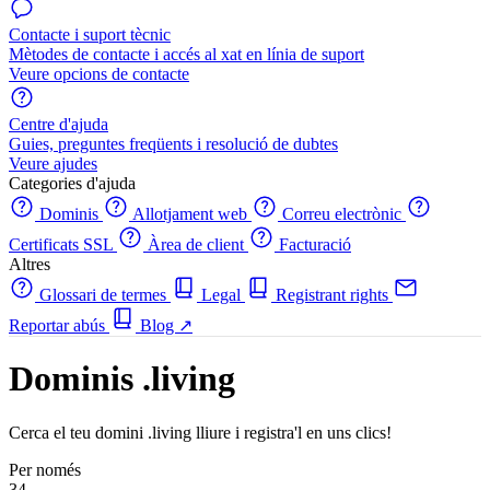
Contacte i suport tècnic
Mètodes de contacte i accés al xat en línia de suport
Veure opcions de contacte
Centre d'ajuda
Guies, preguntes freqüents i resolució de dubtes
Veure ajudes
Categories d'ajuda
Dominis
Allotjament web
Correu electrònic
Certificats SSL
Àrea de client
Facturació
Altres
Glossari de termes
Legal
Registrant rights
Reportar abús
Blog
↗
Dominis .living
Cerca el teu domini .living lliure i registra'l en uns clics!
Per només
34