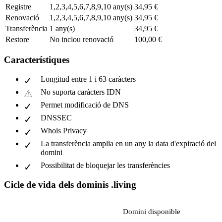
Registre
1,2,3,4,5,6,7,8,9,10 any(s)
34,95 €
Renovació
1,2,3,4,5,6,7,8,9,10 any(s)
34,95 €
Transferència
1 any(s)
34,95 €
Restore
No inclou renovació
100,00 €
Característiques
Longitud entre 1 i 63 caràcters
No suporta caràcters IDN
Permet modificació de DNS
DNSSEC
Whois Privacy
La transferència amplia en un any la data d'expiració del
domini
Possibilitat de bloquejar les transferències
Cicle de vida dels dominis .living
Domini disponible