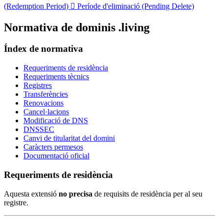
(Redemption Period)

Període d'eliminació (Pending Delete)
Normativa de dominis .living
Índex de normativa
Requeriments de residència
Requeriments tècnics
Registres
Transferències
Renovacions
Cancel·lacions
Modificació de DNS
DNSSEC
Canvi de titularitat del domini
Caràcters permesos
Documentació oficial
Requeriments de residència
Aquesta extensió
no precisa
de requisits de residència per al seu
registre.