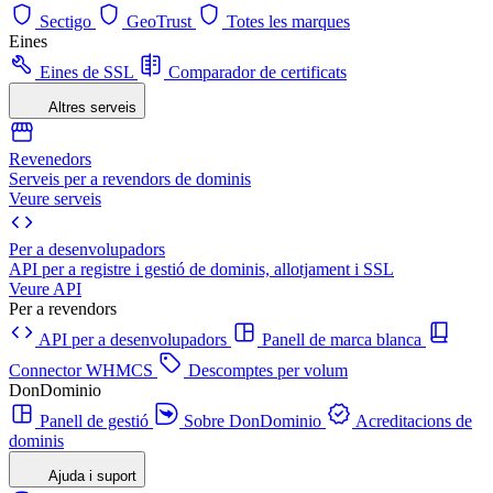
Sectigo
GeoTrust
Totes les marques
Eines
Eines de SSL
Comparador de certificats
Altres serveis
Revenedors
Serveis per a revendors de dominis
Veure serveis
Per a desenvolupadors
API per a registre i gestió de dominis, allotjament i SSL
Veure API
Per a revendors
API per a desenvolupadors
Panell de marca blanca
Connector WHMCS
Descomptes per volum
DonDominio
Panell de gestió
Sobre DonDominio
Acreditacions de
dominis
Ajuda i suport