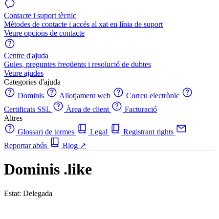
Contacte i suport tècnic
Mètodes de contacte i accés al xat en línia de suport
Veure opcions de contacte
Centre d'ajuda
Guies, preguntes freqüents i resolució de dubtes
Veure ajudes
Categories d'ajuda
Dominis
Allotjament web
Correu electrònic
Certificats SSL
Àrea de client
Facturació
Altres
Glossari de termes
Legal
Registrant rights
Reportar abús
Blog
↗
Dominis .like
Estat: Delegada