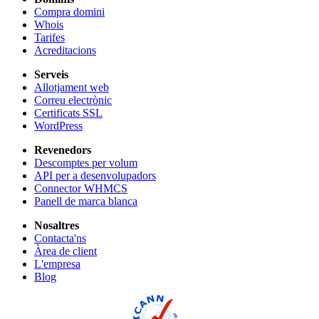
Compra domini
Whois
Tarifes
Acreditacions
Serveis
Allotjament web
Correu electrònic
Certificats SSL
WordPress
Revenedors
Descomptes per volum
API per a desenvolupadors
Connector WHMCS
Panell de marca blanca
Nosaltres
Contacta'ns
Àrea de client
L'empresa
Blog