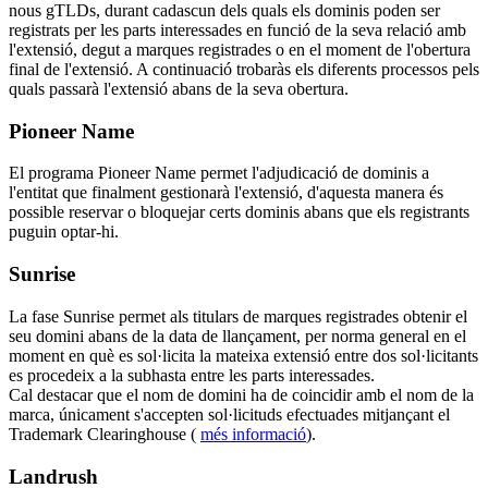
nous gTLDs, durant cadascun dels quals els dominis poden ser
registrats per les parts interessades en funció de la seva relació amb
l'extensió, degut a marques registrades o en el moment de l'obertura
final de l'extensió. A continuació trobaràs els diferents processos pels
quals passarà l'extensió abans de la seva obertura.
Pioneer Name
El programa Pioneer Name permet l'adjudicació de dominis a
l'entitat que finalment gestionarà l'extensió, d'aquesta manera és
possible reservar o bloquejar certs dominis abans que els registrants
puguin optar-hi.
Sunrise
La fase Sunrise permet als titulars de marques registrades obtenir el
seu domini abans de la data de llançament, per norma general en el
moment en què es sol·licita la mateixa extensió entre dos sol·licitants
es procedeix a la subhasta entre les parts interessades.
Cal destacar que el nom de domini ha de coincidir amb el nom de la
marca, únicament s'accepten sol·licituds efectuades mitjançant el
Trademark Clearinghouse (
més informació
).
Landrush