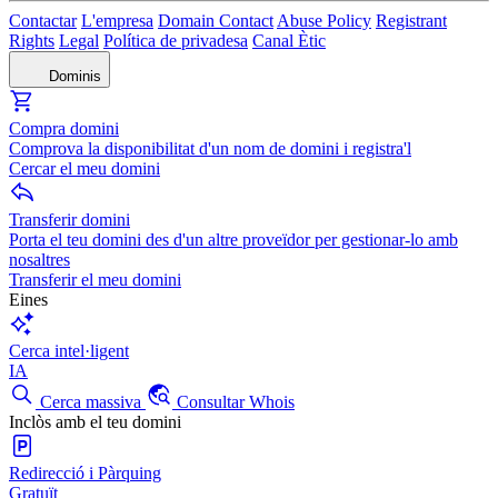
Contactar
L'empresa
Domain Contact
Abuse Policy
Registrant
Rights
Legal
Política de privadesa
Canal Ètic
Dominis
Compra domini
Comprova la disponibilitat d'un nom de domini i registra'l
Cercar el meu domini
Transferir domini
Porta el teu domini des d'un altre proveïdor per gestionar-lo amb
nosaltres
Transferir el meu domini
Eines
Cerca intel·ligent
IA
Cerca massiva
Consultar Whois
Inclòs amb el teu domini
Redirecció i Pàrquing
Gratuït