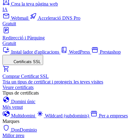
Crea la teva pàgina web
IA
Webmail
Acceleració DNS Pro
Gratuït
Redirecció i Pàrquing
Gratuït
Instal·lador d'aplicacions
WordPress
Prestashop
Certificats SSL
Comprar Certificat SSL
Tria un tipus de certificat i protegeix les teves visites
Veure certificats
Tipus de certificats
Domini únic
Més venut
Multidomini
Wildcard (subdominis)
Per a empreses
Marques
DonDominio
Millor preu