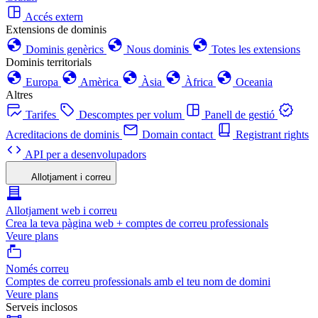
Accés extern
Extensions de dominis
Dominis genèrics
Nous dominis
Totes les extensions
Dominis territorials
Europa
Amèrica
Àsia
Àfrica
Oceania
Altres
Tarifes
Descomptes per volum
Panell de gestió
Acreditacions de dominis
Domain contact
Registrant rights
API per a desenvolupadors
Allotjament i correu
Allotjament web i correu
Crea la teva pàgina web + comptes de correu professionals
Veure plans
Només correu
Comptes de correu professionals amb el teu nom de domini
Veure plans
Serveis inclosos