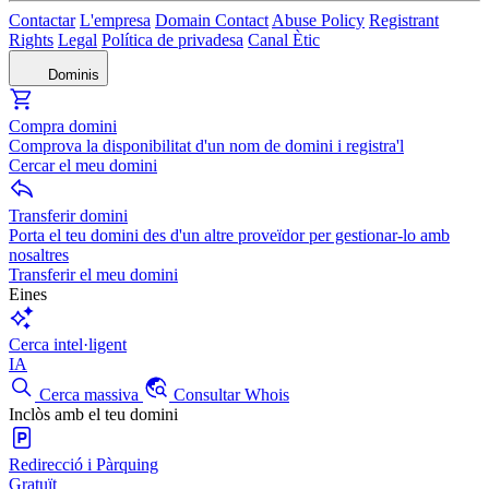
Contactar
L'empresa
Domain Contact
Abuse Policy
Registrant
Rights
Legal
Política de privadesa
Canal Ètic
Dominis
Compra domini
Comprova la disponibilitat d'un nom de domini i registra'l
Cercar el meu domini
Transferir domini
Porta el teu domini des d'un altre proveïdor per gestionar-lo amb
nosaltres
Transferir el meu domini
Eines
Cerca intel·ligent
IA
Cerca massiva
Consultar Whois
Inclòs amb el teu domini
Redirecció i Pàrquing
Gratuït