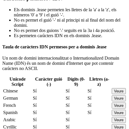
Els dominis .lease permeten les lletres de la 'a' a la 'z', els
números '0' a '9' i el guió '-'.
No es permet el guió '-' ni al principi ni al final del nom del
domini.
No es permet dos guions '-' seguits en la 3a i 4a posició.
Es permeten caràcters IDN en els dominis .lease.
Taula de caràcters IDN permesos per a dominis .lease
Un nom de domini internacionalitzat o Internationalized Domain
Name (IDN) és un nom de domini d'Internet que pot contenir
caràcters no ASCII.
Unicode
Caràcter guió
Dígits (0-
Lletres (a-
Script
(-)
9)
z)
Chinese
Sí
Sí
Sí
Veure
German
Sí
Sí
Sí
Veure
French
Sí
Sí
Sí
Veure
Spanish
Sí
Sí
Sí
Veure
Arabic
Sí
Sí
Veure
Cyrillic
Sí
Sí
Veure