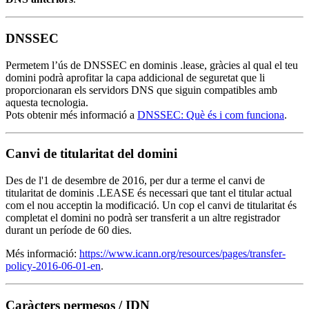
DNSSEC
Permetem l’ús de DNSSEC en dominis .lease, gràcies al qual el teu
domini podrà aprofitar la capa addicional de seguretat que li
proporcionaran els servidors DNS que siguin compatibles amb
aquesta tecnologia.
Pots obtenir més informació a
DNSSEC: Què és i com funciona
.
Canvi de titularitat del domini
Des de l'1 de desembre de 2016, per dur a terme el canvi de
titularitat de dominis .LEASE és necessari que tant el titular actual
com el nou acceptin la modificació. Un cop el canvi de titularitat és
completat el domini no podrà ser transferit a un altre registrador
durant un període de 60 dies.
Més informació:
https://www.icann.org/resources/pages/transfer-
policy-2016-06-01-en
.
Caràcters permesos / IDN