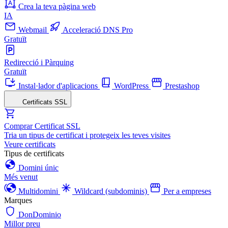
Crea la teva pàgina web
IA
Webmail
Acceleració DNS Pro
Gratuït
Redirecció i Pàrquing
Gratuït
Instal·lador d'aplicacions
WordPress
Prestashop
Certificats SSL
Comprar Certificat SSL
Tria un tipus de certificat i protegeix les teves visites
Veure certificats
Tipus de certificats
Domini únic
Més venut
Multidomini
Wildcard (subdominis)
Per a empreses
Marques
DonDominio
Millor preu