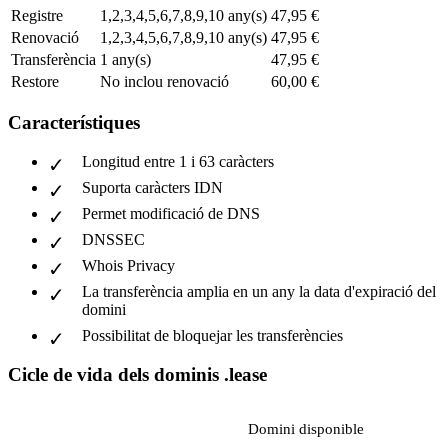
Registre
1,2,3,4,5,6,7,8,9,10 any(s)
47,95 €
Renovació
1,2,3,4,5,6,7,8,9,10 any(s)
47,95 €
Transferència
1 any(s)
47,95 €
Restore
No inclou renovació
60,00 €
Característiques
Longitud entre 1 i 63 caràcters
Suporta caràcters IDN
Permet modificació de DNS
DNSSEC
Whois Privacy
La transferència amplia en un any la data d'expiració del
domini
Possibilitat de bloquejar les transferències
Cicle de vida dels dominis .lease
Domini disponible