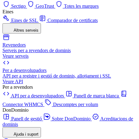
Sectigo
GeoTrust
Totes les marques
Eines
Eines de SSL
Comparador de certificats
Altres serveis
Revenedors
Serveis per a revendors de dominis
Veure serveis
Per a desenvolupadors
API per a registre i gestió de dominis, allotjament i SSL
Veure API
Per a revendors
API per a desenvolupadors
Panell de marca blanca
Connector WHMCS
Descomptes per volum
DonDominio
Panell de gestió
Sobre DonDominio
Acreditacions de
dominis
Ajuda i suport