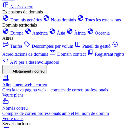
Accés extern
Extensions de dominis
Dominis genèrics
Nous dominis
Totes les extensions
Dominis territorials
Europa
Amèrica
Àsia
Àfrica
Oceania
Altres
Tarifes
Descomptes per volum
Panell de gestió
Acreditacions de dominis
Domain contact
Registrant rights
API per a desenvolupadors
Allotjament i correu
Allotjament web i correu
Crea la teva pàgina web + comptes de correu professionals
Veure plans
Només correu
Comptes de correu professionals amb el teu nom de domini
Veure plans
Serveis inclosos