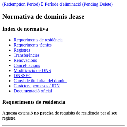
(Redemption Period)

Període d'eliminació (Pending Delete)
Normativa de dominis .lease
Índex de normativa
Requeriments de residència
Requeriments tècnics
Registres
Transferències
Renovacions
Cancel·lacions
Modificació de DNS
DNSSEC
Canvi de titularitat del domini
Caràcters permesos / IDN
Documentació oficial
Requeriments de residència
Aquesta extensió
no precisa
de requisits de residència per al seu
registre.