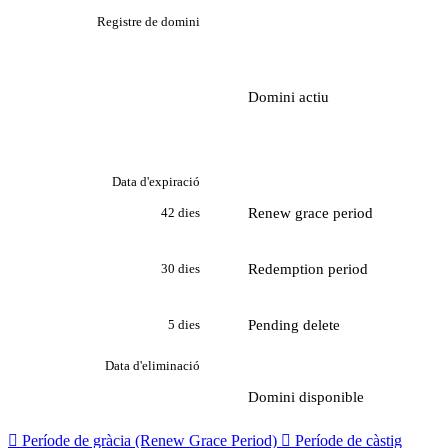
Registre de domini
Domini actiu
Data d'expiració
Renew grace period
42 dies
Redemption period
30 dies
Pending delete
5 dies
Data d'eliminació
Domini disponible

Període de gràcia (Renew Grace Period)

Període de càstig