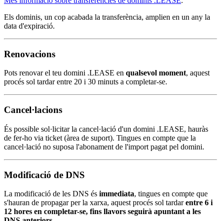
Més informació sobre transferències de dominis .LEASE
.
Els dominis, un cop acabada la transferència, amplien en un any la
data d'expiració.
Renovacions
Pots renovar el teu domini .LEASE en
qualsevol moment
, aquest
procés sol tardar entre 20 i 30 minuts a completar-se.
Cancel·lacions
És possible sol·licitar la cancel·lació d'un domini .LEASE, hauràs
de fer-ho via ticket (àrea de suport). Tingues en compte que la
cancel·lació no suposa l'abonament de l'import pagat pel domini.
Modificació de DNS
La modificació de les DNS és
immediata
, tingues en compte que
s'hauran de propagar per la xarxa, aquest procés sol tardar
entre 6 i
12 hores en completar-se, fins llavors seguirà apuntant a les
DNS anteriors
.