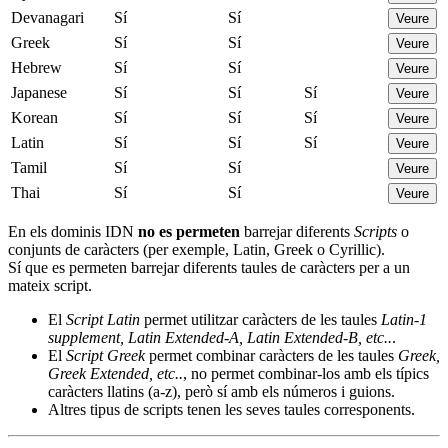
Devanagari
Sí
Sí
Veure
Greek
Sí
Sí
Veure
Hebrew
Sí
Sí
Veure
Japanese
Sí
Sí
Sí
Veure
Korean
Sí
Sí
Sí
Veure
Latin
Sí
Sí
Sí
Veure
Tamil
Sí
Sí
Veure
Thai
Sí
Sí
Veure
En els dominis IDN
no es permeten
barrejar diferents
Scripts
o
conjunts de caràcters (per exemple, Latin, Greek o Cyrillic).
Sí que es permeten barrejar diferents taules de caràcters per a un
mateix script.
El
Script Latin
permet utilitzar caràcters de les taules
Latin-1
supplement, Latin Extended-A, Latin Extended-B, etc..
.
El
Script Greek
permet combinar caràcters de les taules
Greek,
Greek Extended, etc..
, no permet combinar-los amb els típics
caràcters llatins (a-z), però sí amb els números i guions.
Altres tipus de scripts tenen les seves taules corresponents.