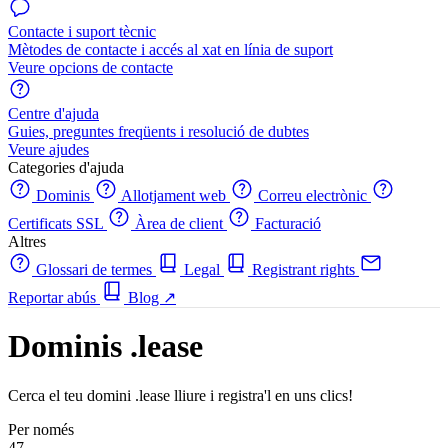
Contacte i suport tècnic
Mètodes de contacte i accés al xat en línia de suport
Veure opcions de contacte
Centre d'ajuda
Guies, preguntes freqüents i resolució de dubtes
Veure ajudes
Categories d'ajuda
Dominis
Allotjament web
Correu electrònic
Certificats SSL
Àrea de client
Facturació
Altres
Glossari de termes
Legal
Registrant rights
Reportar abús
Blog
↗
Dominis .lease
Cerca el teu domini .lease lliure i registra'l en uns clics!
Per només
47