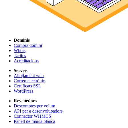
Dominis
Compra domini
Whois
Tarifes
Acreditacions
Serveis
Allotjament web
Correu electrònic
Certificats SSL
WordPress
Revenedors
Descomptes per volum
API per a desenvolupadors
Connector WHMCS
Panell de marca blanca