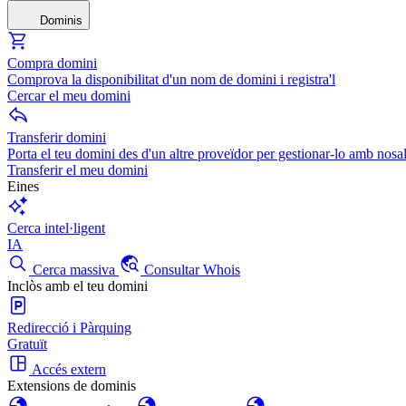
Dominis
Compra domini
Comprova la disponibilitat d'un nom de domini i registra'l
Cercar el meu domini
Transferir domini
Porta el teu domini des d'un altre proveïdor per gestionar-lo amb nosal
Transferir el meu domini
Eines
Cerca intel·ligent
IA
Cerca massiva
Consultar Whois
Inclòs amb el teu domini
Redirecció i Pàrquing
Gratuït
Accés extern
Extensions de dominis