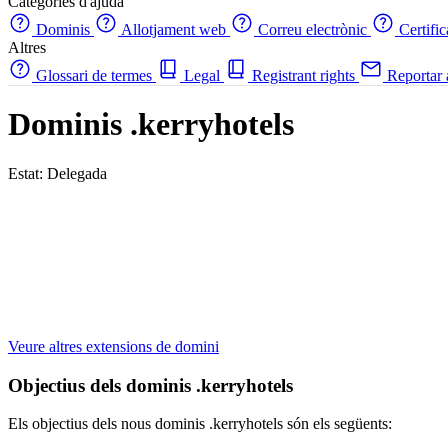
Categories d'ajuda
Dominis
Allotjament web
Correu electrònic
Certifi
Altres
Glossari de termes
Legal
Registrant rights
Reportar
Dominis .kerryhotels
Estat: Delegada
Veure altres extensions de domini
Objectius dels dominis .kerryhotels
Els objectius dels nous dominis .kerryhotels són els següents: