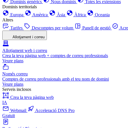
Dominis genèrics
Nous dominis
Totes les extensions
Dominis territorials
Europa
Amèrica
Àsia
Àfrica
Oceania
Altres
Tarifes
Descomptes per volum
Panell de gestió
Acre
Allotjament i correu
Allotjament web i correu
Crea la teva pàgina web + comptes de correu professionals
Veure plans
Només correu
Comptes de correu professionals amb el teu nom de domini
Veure plans
Serveis inclosos
Crea la teva pàgina web
IA
Webmail
Acceleració DNS Pro
Gratuït