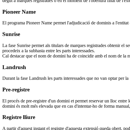
degut a marques registrades o en el moment de l'obertura final de l'ext
Pioneer Name
El programa Pioneer Name permet l'adjudicació de dominis a l'entitat q
Sunrise
La fase Sunrise permet als titulars de marques registrades obtenir el s
procedeix a la subhasta entre les parts interessades.
Cal destacar que el nom de domini ha de coincidir amb el nom de la m
Landrush
Durant la fase Landrush les parts interessades que no van optar per la 
Pre-registre
El procés de pre-registre d'un domini et permet reservar un lloc entre 
domini és molt més elevada que en cas d'intentar-ho de forma manual, 
Registre lliure
A partir d'aquest instant el registre d'aquesta extensió queda obert, pod