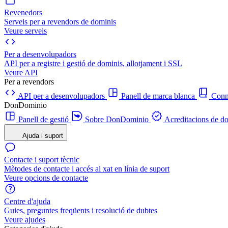
Revenedors
Serveis per a revendors de dominis
Veure serveis
Per a desenvolupadors
API per a registre i gestió de dominis, allotjament i SSL
Veure API
Per a revendors
API per a desenvolupadors
Panell de marca blanca
Con
DonDominio
Panell de gestió
Sobre DonDominio
Acreditacions de d
Ajuda i suport
Contacte i suport tècnic
Mètodes de contacte i accés al xat en línia de suport
Veure opcions de contacte
Centre d'ajuda
Guies, preguntes freqüents i resolució de dubtes
Veure ajudes