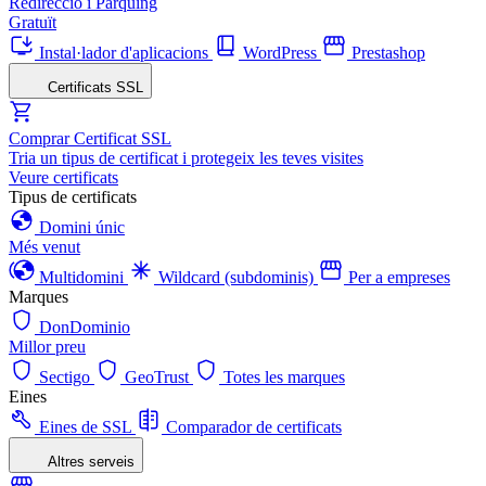
Redirecció i Pàrquing
Gratuït
Instal·lador d'aplicacions
WordPress
Prestashop
Certificats SSL
Comprar Certificat SSL
Tria un tipus de certificat i protegeix les teves visites
Veure certificats
Tipus de certificats
Domini únic
Més venut
Multidomini
Wildcard (subdominis)
Per a empreses
Marques
DonDominio
Millor preu
Sectigo
GeoTrust
Totes les marques
Eines
Eines de SSL
Comparador de certificats
Altres serveis