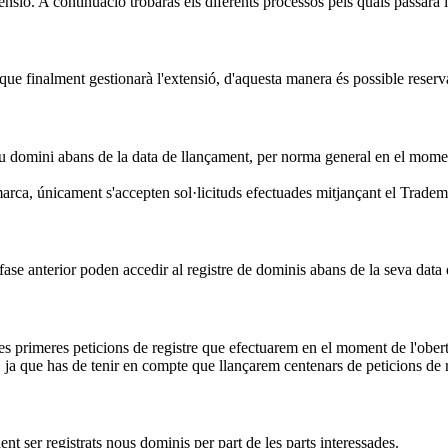
ensió. A continuació trobaràs els diferents processos pels quals passarà 
ue finalment gestionarà l'extensió, d'aquesta manera és possible reserva
eu domini abans de la data de llançament, per norma general en el moment 
arca, únicament s'accepten sol·licituds efectuades mitjançant el Trade
fase anterior poden accedir al registre de dominis abans de la seva data
les primeres peticions de registre que efectuarem en el moment de l'obert
ja que has de tenir en compte que llançarem centenars de peticions de r
ent ser registrats nous dominis per part de les parts interessades.