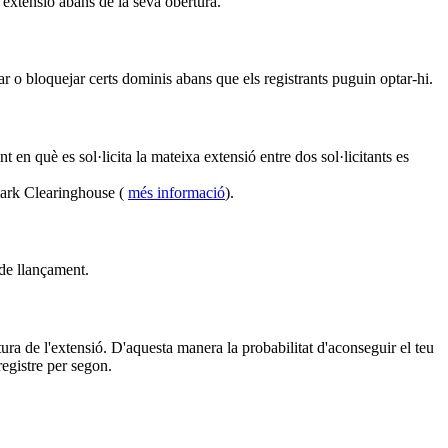
l'extensió abans de la seva obertura.
r o bloquejar certs dominis abans que els registrants puguin optar-hi.
en què es sol·licita la mateixa extensió entre dos sol·licitants es
mark Clearinghouse (
més informació
).
 de llançament.
ura de l'extensió. D'aquesta manera la probabilitat d'aconseguir el teu
egistre per segon.