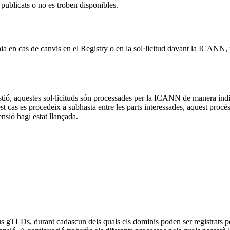
 publicats o no es troben disponibles.
nia en cas de canvis en el Registry o en la sol·licitud davant la ICANN
 gestió, aquestes sol·licituds són processades per la ICANN de manera in
 cas es procedeix a subhasta entre les parts interessades, aquest procés no
sió hagi estat llançada.
s gTLDs, durant cadascun dels quals els dominis poden ser registrats per