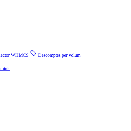
nector WHMCS
Descomptes per volum
ominis