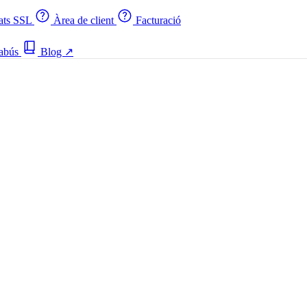
cats SSL
Àrea de client
Facturació
 abús
Blog
↗