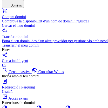
Dominis
Compra domini
Comprova la disponibilitat d'un nom de domini i registra'l
Cercar el meu domini
Transferir domini
Porta el teu domini des d'un altre proveïdor per gestionar-lo amb nosal
Transferir el meu domini
Eines
Cerca intel·ligent
IA
Cerca massiva
Consultar Whois
Inclòs amb el teu domini
Redirecció i Pàrquing
Gratuït
Accés extern
Extensions de dominis