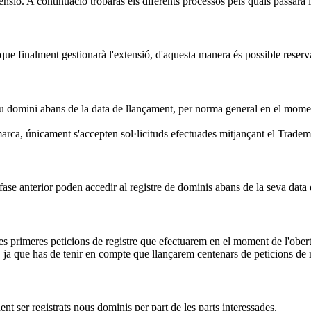
ensió. A continuació trobaràs els diferents processos pels quals passarà 
ue finalment gestionarà l'extensió, d'aquesta manera és possible reserva
eu domini abans de la data de llançament, per norma general en el moment 
arca, únicament s'accepten sol·licituds efectuades mitjançant el Trade
fase anterior poden accedir al registre de dominis abans de la seva data
les primeres peticions de registre que efectuarem en el moment de l'obert
ja que has de tenir en compte que llançarem centenars de peticions de r
ent ser registrats nous dominis per part de les parts interessades.