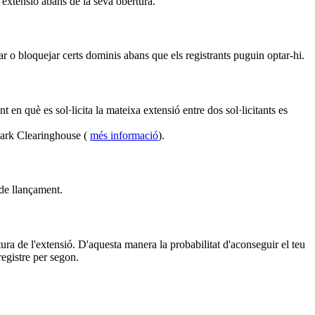
l'extensió abans de la seva obertura.
r o bloquejar certs dominis abans que els registrants puguin optar-hi.
en què es sol·licita la mateixa extensió entre dos sol·licitants es
mark Clearinghouse (
més informació
).
 de llançament.
ura de l'extensió. D'aquesta manera la probabilitat d'aconseguir el teu
egistre per segon.