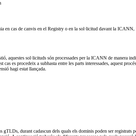
n
nia en cas de canvis en el Registry o en la sol·licitud davant la ICANN
 gestió, aquestes sol·licituds són processades per la ICANN de manera in
 cas es procedeix a subhasta entre les parts interessades, aquest procés no
sió hagi estat llançada.
s gTLDs, durant cadascun dels quals els dominis poden ser registrats per