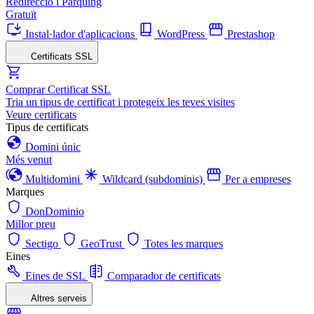
Redirecció i Pàrquing
Gratuït
Instal·lador d'aplicacions
WordPress
Prestashop
Certificats SSL
Comprar Certificat SSL
Tria un tipus de certificat i protegeix les teves visites
Veure certificats
Tipus de certificats
Domini únic
Més venut
Multidomini
Wildcard (subdominis)
Per a empreses
Marques
DonDominio
Millor preu
Sectigo
GeoTrust
Totes les marques
Eines
Eines de SSL
Comparador de certificats
Altres serveis