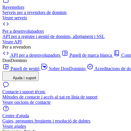
Revenedors
Serveis per a revendors de dominis
Veure serveis
Per a desenvolupadors
API per a registre i gestió de dominis, allotjament i SSL
Veure API
Per a revendors
API per a desenvolupadors
Panell de marca blanca
Con
DonDominio
Panell de gestió
Sobre DonDominio
Acreditacions de d
Ajuda i suport
Contacte i suport tècnic
Mètodes de contacte i accés al xat en línia de suport
Veure opcions de contacte
Centre d'ajuda
Guies, preguntes freqüents i resolució de dubtes
Veure ajudes