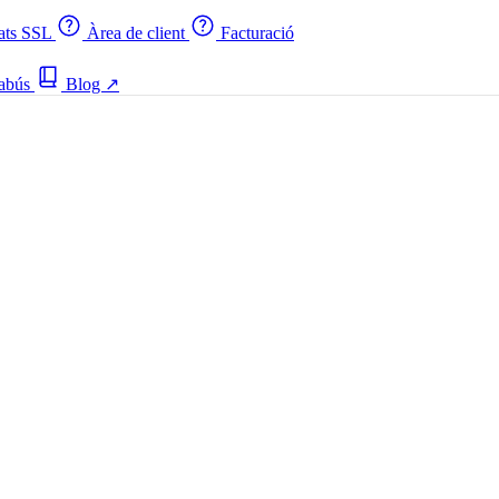
cats SSL
Àrea de client
Facturació
 abús
Blog
↗