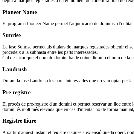
degut a marques registrades o en el moment de l'obertura final de l'ext
Pioneer Name
El programa Pioneer Name permet l'adjudicació de dominis a l'entitat q
Sunrise
La fase Sunrise permet als titulars de marques registrades obtenir el s
procedeix a la subhasta entre les parts interessades.
Cal destacar que el nom de domini ha de coincidir amb el nom de la m
Landrush
Durant la fase Landrush les parts interessades que no van optar per la 
Pre-registre
El procés de pre-registre d'un domini et permet reservar un lloc entre 
domini és molt més elevada que en cas d'intentar-ho de forma manual, 
Registre lliure
A partir d'aquest instant el registre d'aquesta extensió queda obert, pod