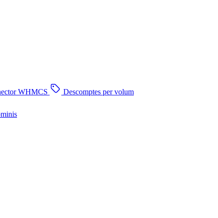
nector WHMCS
Descomptes per volum
ominis