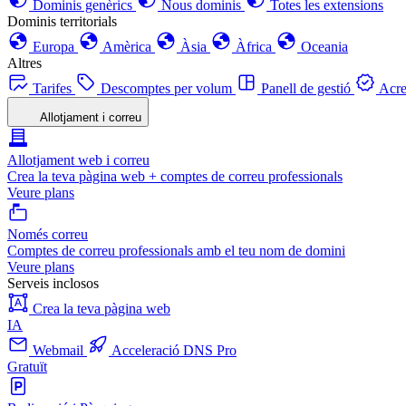
Dominis genèrics
Nous dominis
Totes les extensions
Dominis territorials
Europa
Amèrica
Àsia
Àfrica
Oceania
Altres
Tarifes
Descomptes per volum
Panell de gestió
Acre
Allotjament i correu
Allotjament web i correu
Crea la teva pàgina web + comptes de correu professionals
Veure plans
Només correu
Comptes de correu professionals amb el teu nom de domini
Veure plans
Serveis inclosos
Crea la teva pàgina web
IA
Webmail
Acceleració DNS Pro
Gratuït