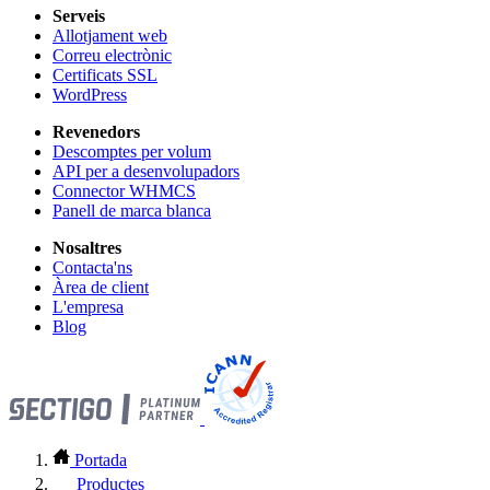
Serveis
Allotjament web
Correu electrònic
Certificats SSL
WordPress
Revenedors
Descomptes per volum
API per a desenvolupadors
Connector WHMCS
Panell de marca blanca
Nosaltres
Contacta'ns
Àrea de client
L'empresa
Blog
Portada
Productes