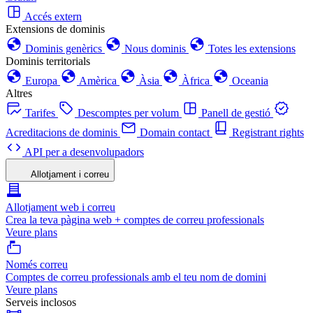
Accés extern
Extensions de dominis
Dominis genèrics
Nous dominis
Totes les extensions
Dominis territorials
Europa
Amèrica
Àsia
Àfrica
Oceania
Altres
Tarifes
Descomptes per volum
Panell de gestió
Acreditacions de dominis
Domain contact
Registrant rights
API per a desenvolupadors
Allotjament i correu
Allotjament web i correu
Crea la teva pàgina web + comptes de correu professionals
Veure plans
Només correu
Comptes de correu professionals amb el teu nom de domini
Veure plans
Serveis inclosos