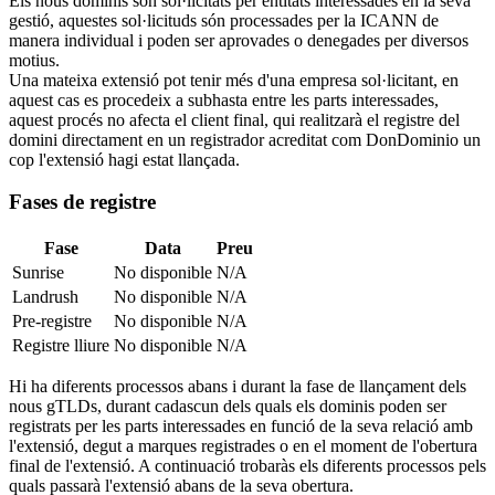
Els nous dominis són sol·licitats per entitats interessades en la seva
gestió, aquestes sol·licituds són processades per la ICANN de
manera individual i poden ser aprovades o denegades per diversos
motius.
Una mateixa extensió pot tenir més d'una empresa sol·licitant, en
aquest cas es procedeix a subhasta entre les parts interessades,
aquest procés no afecta el client final, qui realitzarà el registre del
domini directament en un registrador acreditat com DonDominio un
cop l'extensió hagi estat llançada.
Fases de registre
Fase
Data
Preu
Sunrise
No disponible
N/A
Landrush
No disponible
N/A
Pre-registre
No disponible
N/A
Registre lliure
No disponible
N/A
Hi ha diferents processos abans i durant la fase de llançament dels
nous gTLDs, durant cadascun dels quals els dominis poden ser
registrats per les parts interessades en funció de la seva relació amb
l'extensió, degut a marques registrades o en el moment de l'obertura
final de l'extensió. A continuació trobaràs els diferents processos pels
quals passarà l'extensió abans de la seva obertura.