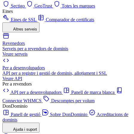
Sectigo
GeoTrust
Totes les marques
Eines
Eines de SSL
Comparador de certificats
Altres serveis
Revenedors
Serveis per a revendors de dominis
Veure serveis
Per a desenvolupadors
API per a registre i gestió de dominis, allotjament i SSL
Veure API
Per a revendors
API per a desenvolupadors
Panell de marca blanca
Connector WHMCS
Descomptes per volum
DonDominio
Panell de gestió
Sobre DonDominio
Acreditacions de
dominis
Ajuda i suport