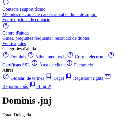
Contacte i suport tècnic
Mètodes de contacte i accés al xat en línia de suport
Veure opcions de contacte
Centre d'ajuda
Guies, preguntes freqüents i resolució de dubtes
Veure ajudes
Categories d'ajuda
Dominis
Allotjament web
Correu electrònic
Certificats SSL
Àrea de client
Facturació
Altres
Glossari de termes
Legal
Registrant rights
Reportar abús
Blog
↗
Dominis .jnj
Estat: Delegada