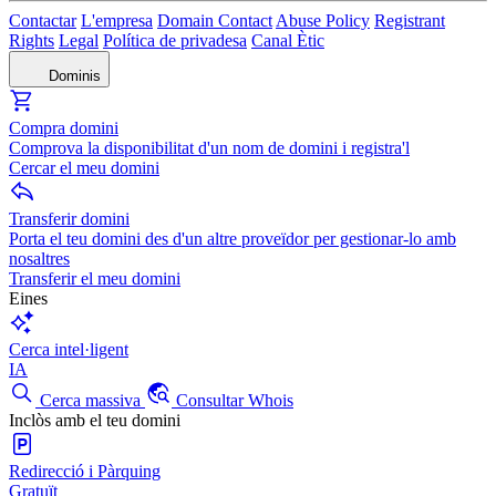
Contactar
L'empresa
Domain Contact
Abuse Policy
Registrant
Rights
Legal
Política de privadesa
Canal Ètic
Dominis
Compra domini
Comprova la disponibilitat d'un nom de domini i registra'l
Cercar el meu domini
Transferir domini
Porta el teu domini des d'un altre proveïdor per gestionar-lo amb
nosaltres
Transferir el meu domini
Eines
Cerca intel·ligent
IA
Cerca massiva
Consultar Whois
Inclòs amb el teu domini
Redirecció i Pàrquing
Gratuït