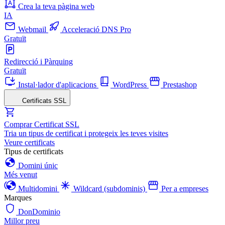
Crea la teva pàgina web
IA
Webmail
Acceleració DNS Pro
Gratuït
Redirecció i Pàrquing
Gratuït
Instal·lador d'aplicacions
WordPress
Prestashop
Certificats SSL
Comprar Certificat SSL
Tria un tipus de certificat i protegeix les teves visites
Veure certificats
Tipus de certificats
Domini únic
Més venut
Multidomini
Wildcard (subdominis)
Per a empreses
Marques
DonDominio
Millor preu