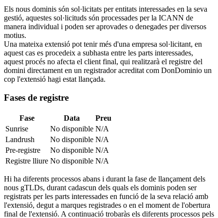
Els nous dominis són sol·licitats per entitats interessades en la seva
gestió, aquestes sol·licituds són processades per la ICANN de
manera individual i poden ser aprovades o denegades per diversos
motius.
Una mateixa extensió pot tenir més d'una empresa sol·licitant, en
aquest cas es procedeix a subhasta entre les parts interessades,
aquest procés no afecta el client final, qui realitzarà el registre del
domini directament en un registrador acreditat com DonDominio un
cop l'extensió hagi estat llançada.
Fases de registre
Fase
Data
Preu
Sunrise
No disponible
N/A
Landrush
No disponible
N/A
Pre-registre
No disponible
N/A
Registre lliure
No disponible
N/A
Hi ha diferents processos abans i durant la fase de llançament dels
nous gTLDs, durant cadascun dels quals els dominis poden ser
registrats per les parts interessades en funció de la seva relació amb
l'extensió, degut a marques registrades o en el moment de l'obertura
final de l'extensió. A continuació trobaràs els diferents processos pels