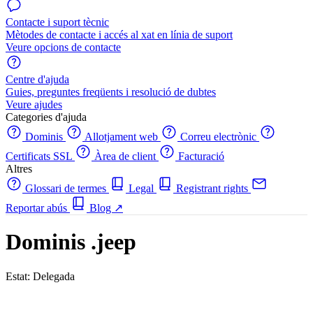
Contacte i suport tècnic
Mètodes de contacte i accés al xat en línia de suport
Veure opcions de contacte
Centre d'ajuda
Guies, preguntes freqüents i resolució de dubtes
Veure ajudes
Categories d'ajuda
Dominis
Allotjament web
Correu electrònic
Certificats SSL
Àrea de client
Facturació
Altres
Glossari de termes
Legal
Registrant rights
Reportar abús
Blog
↗
Dominis .jeep
Estat: Delegada