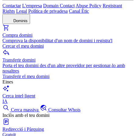
Contactar
L'empresa
Domain Contact
Abuse Policy
Registrant
Rights
Legal
Política de privadesa
Canal Ètic
Dominis
Compra domini
Comprova la disponibilitat d'un nom de domini i registra'l
Cercar el meu domini
Transferir domini
Porta el teu domini des d'un altre proveïdor per gestionar-lo amb
nosaltres
Transferir el meu domini
Eines
Cerca intel·ligent
IA
Cerca massiva
Consultar Whois
Inclòs amb el teu domini
Redirecció i Pàrquing
Gratuït