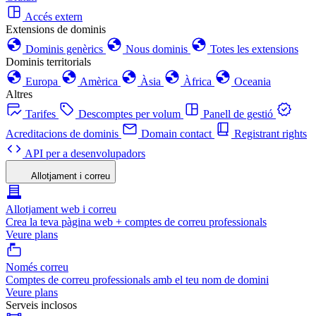
Accés extern
Extensions de dominis
Dominis genèrics
Nous dominis
Totes les extensions
Dominis territorials
Europa
Amèrica
Àsia
Àfrica
Oceania
Altres
Tarifes
Descomptes per volum
Panell de gestió
Acreditacions de dominis
Domain contact
Registrant rights
API per a desenvolupadors
Allotjament i correu
Allotjament web i correu
Crea la teva pàgina web + comptes de correu professionals
Veure plans
Només correu
Comptes de correu professionals amb el teu nom de domini
Veure plans
Serveis inclosos