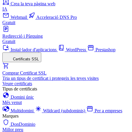
Crea la teva pàgina web
IA
Webmail
Acceleració DNS Pro
Gratuït
Redirecció i Pàrquing
Gratuït
Instal·lador d'aplicacions
WordPress
Prestashop
Certificats SSL
Comprar Certificat SSL
Tria un tipus de certificat i protegeix les teves visites
Veure certificats
Tipus de certificats
Domini únic
Més venut
Multidomini
Wildcard (subdominis)
Per a empreses
Marques
DonDominio
Millor preu