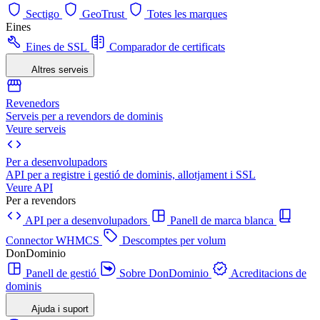
Sectigo
GeoTrust
Totes les marques
Eines
Eines de SSL
Comparador de certificats
Altres serveis
Revenedors
Serveis per a revendors de dominis
Veure serveis
Per a desenvolupadors
API per a registre i gestió de dominis, allotjament i SSL
Veure API
Per a revendors
API per a desenvolupadors
Panell de marca blanca
Connector WHMCS
Descomptes per volum
DonDominio
Panell de gestió
Sobre DonDominio
Acreditacions de
dominis
Ajuda i suport