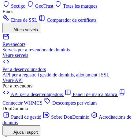
Sectigo
GeoTrust
Totes les marques
Eines
Eines de SSL
Comparador de certificats
Altres serveis
Revenedors
Serveis per a revendors de dominis
Veure serveis
Per a desenvolupadors
API per a registre i gestió de dominis, allotjament i SSL
Veure API
Per a revendors
API per a desenvolupadors
Panell de marca blanca
Connector WHMCS
Descomptes per volum
DonDominio
Panell de gestió
Sobre DonDominio
Acreditacions de
dominis
Ajuda i suport