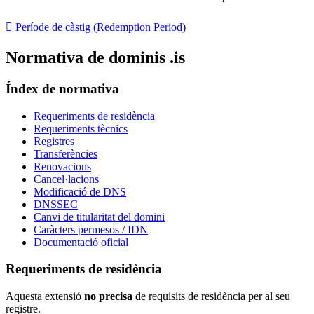

Període de càstig (Redemption Period)
Normativa de dominis .is
Índex de normativa
Requeriments de residència
Requeriments tècnics
Registres
Transferències
Renovacions
Cancel·lacions
Modificació de DNS
DNSSEC
Canvi de titularitat del domini
Caràcters permesos / IDN
Documentació oficial
Requeriments de residència
Aquesta extensió
no precisa
de requisits de residència per al seu
registre.