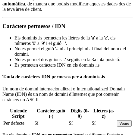
automàtica
, de manera que podràs modificar aquestes dades des de
la teva àrea de client.
Caràcters permesos / IDN
Els dominis .is permeten les lletres de la 'a' a la 'z', els
números '0' a '9' i el guió '-'.
No es permet el guió '-' ni al principi ni al final del nom del
domini.
No es permet dos guions '-' seguits en la 3a i 4a posició.
Es permeten caràcters IDN en els dominis .is.
Taula de caràcters IDN permesos per a dominis .is
Un nom de domini internacionalitzat o Internationalized Domain
Name (IDN) és un nom de domini d'Internet que pot contenir
caràcters no ASCII.
Unicode
Caràcter guió
Dígits (0-
Lletres (a-
Script
(-)
9)
z)
Per defecte
Sí
Sí
Sí
Veure
En els dominis IDN
no es permeten
barrejar diferents
Scripts
o