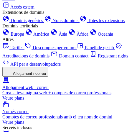
Accés extern
Extensions de dominis
Dominis genèrics
Nous dominis
Totes les extensions
Dominis territorials
Europa
Amèrica
Àsia
Àfrica
Oceania
Altres
Tarifes
Descomptes per volum
Panell de gestió
Acreditacions de dominis
Domain contact
Registrant rights
API per a desenvolupadors
Allotjament i correu
Allotjament web i correu
Crea la teva pàgina web + comptes de correu professionals
Veure plans
Només correu
Comptes de correu professionals amb el teu nom de domini
Veure plans
Serveis inclosos