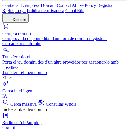
Contactar
L'empresa
Domain Contact
Abuse Policy
Registrant
Rights
Legal
Política de privadesa
Canal Ètic
Dominis
Compra domini
Comprova la disponibilitat d'un nom de domini i registra'l
Cercar el meu domini
Transferir domini
Porta el teu domini des d'un altre proveïdor per gestionar-lo amb
nosaltres
Transferir el meu domini
Eines
Cerca intel·ligent
IA
Cerca massiva
Consultar Whois
Inclòs amb el teu domini
Redirecció i Pàrquing
Gratuït