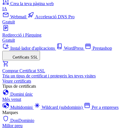
Crea la teva pàgina web
IA
Webmail
Acceleració DNS Pro
Gratuït
Redirecció i Pàrquing
Gratuït
Instal·lador d'aplicacions
WordPress
Prestashop
Certificats SSL
Comprar Certificat SSL
Tria un tipus de certificat i protegeix les teves visites
Veure certificats
Tipus de certificats
Domini únic
Més venut
Multidomini
Wildcard (subdominis)
Per a empreses
Marques
DonDominio
Millor preu