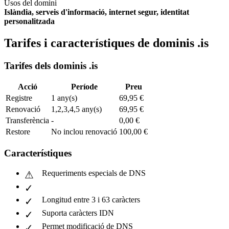
Usos del domini
Islàndia, serveis d'informació, internet segur, identitat
personalitzada
Tarifes i característiques de dominis .is
Tarifes dels dominis .is
Acció
Període
Preu
Registre
1 any(s)
69,95 €
Renovació
1,2,3,4,5 any(s)
69,95 €
Transferència
-
0,00 €
Restore
No inclou renovació
100,00 €
Característiques
Requeriments especials de DNS
Longitud entre 3 i 63 caràcters
Suporta caràcters IDN
Permet modificació de DNS