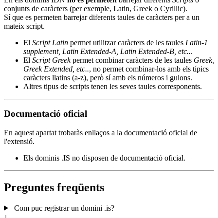
conjunts de caràcters (per exemple, Latin, Greek o Cyrillic).
Sí que es permeten barrejar diferents taules de caràcters per a un
mateix script.
El
Script Latin
permet utilitzar caràcters de les taules
Latin-1
supplement, Latin Extended-A, Latin Extended-B, etc..
.
El
Script Greek
permet combinar caràcters de les taules
Greek,
Greek Extended, etc..
, no permet combinar-los amb els típics
caràcters llatins (a-z), però sí amb els números i guions.
Altres tipus de scripts tenen les seves taules corresponents.
Documentació oficial
En aquest apartat trobaràs enllaços a la documentació oficial de
l'extensió.
Els dominis .IS no disposen de documentació oficial.
Preguntes freqüents
Com puc registrar un domini .is?
↓