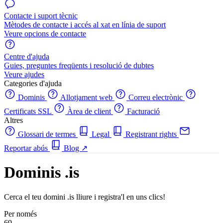
Contacte i suport tècnic
Mètodes de contacte i accés al xat en línia de suport
Veure opcions de contacte
Centre d'ajuda
Guies, preguntes freqüents i resolució de dubtes
Veure ajudes
Categories d'ajuda
Dominis
Allotjament web
Correu electrònic
Certificats SSL
Àrea de client
Facturació
Altres
Glossari de termes
Legal
Registrant rights
Reportar abús
Blog
↗
Dominis .is
Cerca el teu domini .is lliure i registra'l en uns clics!
Per només
69