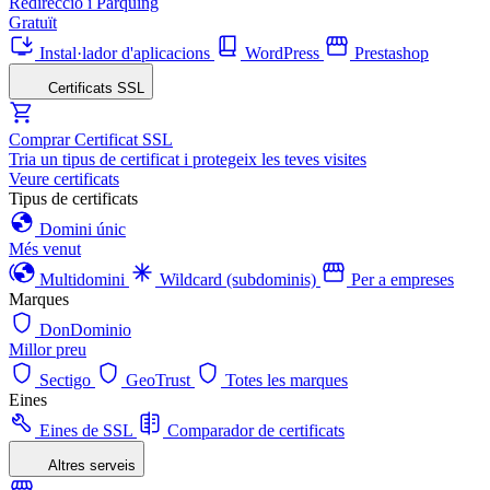
Redirecció i Pàrquing
Gratuït
Instal·lador d'aplicacions
WordPress
Prestashop
Certificats SSL
Comprar Certificat SSL
Tria un tipus de certificat i protegeix les teves visites
Veure certificats
Tipus de certificats
Domini únic
Més venut
Multidomini
Wildcard (subdominis)
Per a empreses
Marques
DonDominio
Millor preu
Sectigo
GeoTrust
Totes les marques
Eines
Eines de SSL
Comparador de certificats
Altres serveis