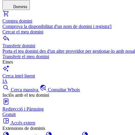
Dominis
Compra domini
Comprova la disponibilitat d'un nom de domini i registra'l
Cercar el meu domini
Transferir domini
Porta el teu domini des d'un altre proveïdor per gestionar-lo amb nosal
Transferir el meu domini
Eines
Cerca intel·ligent
IA
Cerca massiva
Consultar Whois
Inclòs amb el teu domini
Redirecció i Pàrquing
Gratuït
Accés extern
Extensions de dominis