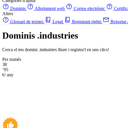
Categories d'ajuda
Dominis
Allotjament web
Correu electrònic
Certifi
Altres
Glossari de termes
Legal
Registrant rights
Reportar
Dominis .industries
Cerca el teu domini .industries lliure i registra'l en uns clics!
Per només
38
’95
€/ any