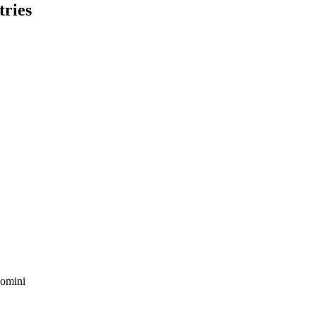
tries
domini