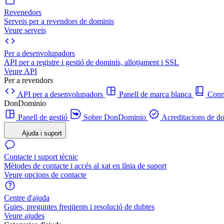
Revenedors
Serveis per a revendors de dominis
Veure serveis
Per a desenvolupadors
API per a registre i gestió de dominis, allotjament i SSL
Veure API
Per a revendors
API per a desenvolupadors
Panell de marca blanca
Con
DonDominio
Panell de gestió
Sobre DonDominio
Acreditacions de d
Ajuda i suport
Contacte i suport tècnic
Mètodes de contacte i accés al xat en línia de suport
Veure opcions de contacte
Centre d'ajuda
Guies, preguntes freqüents i resolució de dubtes
Veure ajudes