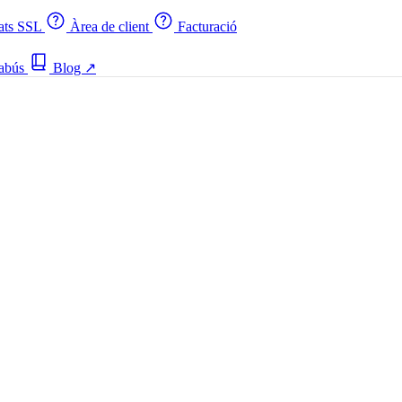
cats SSL
Àrea de client
Facturació
 abús
Blog
↗