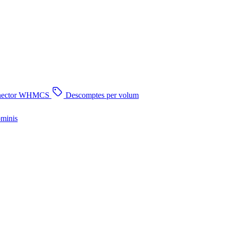
nector WHMCS
Descomptes per volum
ominis