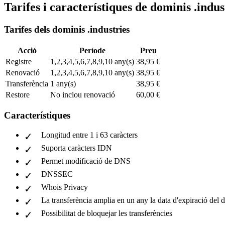
Tarifes i característiques de dominis .indus
Tarifes dels dominis .industries
Acció
Període
Preu
Registre
1,2,3,4,5,6,7,8,9,10 any(s)
38,95 €
Renovació
1,2,3,4,5,6,7,8,9,10 any(s)
38,95 €
Transferència
1 any(s)
38,95 €
Restore
No inclou renovació
60,00 €
Característiques
Longitud entre 1 i 63 caràcters
Suporta caràcters IDN
Permet modificació de DNS
DNSSEC
Whois Privacy
La transferència amplia en un any la data d'expiració del 
Possibilitat de bloquejar les transferències