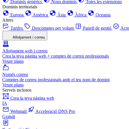
Dominis genèrics
Nous dominis
Totes les extensions
Dominis territorials
Europa
Amèrica
Àsia
Àfrica
Oceania
Altres
Tarifes
Descomptes per volum
Panell de gestió
Acre
Allotjament i correu
Allotjament web i correu
Crea la teva pàgina web + comptes de correu professionals
Veure plans
Només correu
Comptes de correu professionals amb el teu nom de domini
Veure plans
Serveis inclosos
Crea la teva pàgina web
IA
Webmail
Acceleració DNS Pro
Gratuït