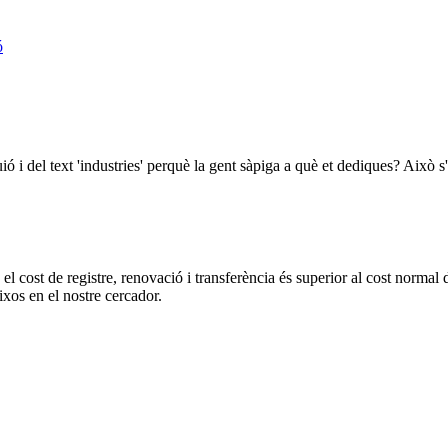
ó
uió i del text 'industries' perquè la gent sàpiga a què et dediques? Aix
l cost de registre, renovació i transferència és superior al cost normal d
ixos en el nostre cercador.